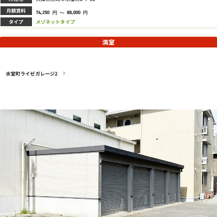
月額賃料
円
～
円
74,250
88,000
タイプ
メゾネットタイプ
満室
水堂町ライゼガレージ2