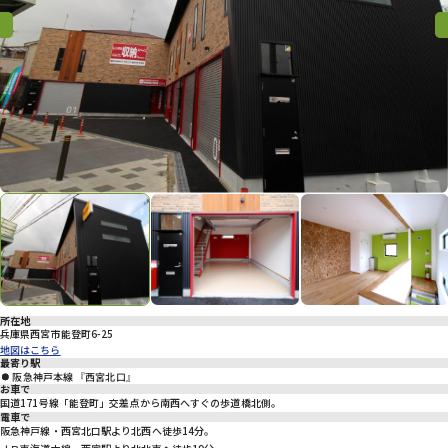
プライバシーポリシー
Previous
Previous
Nex
所在地
兵庫県西宮市能登町6-25
地図はこちら
最寄り駅
阪急神戸本線 『西宮北口』
お車で
国道171号線「能登町」交差点から南西へすぐの歩道橋北側。
電車で
阪急神戸線・西宮北口駅より北西へ徒歩14分。