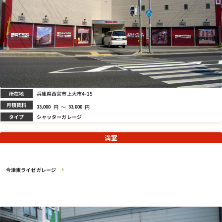
所在地
兵庫県西宮市上大市4-15
月額賃料
円
～
円
33,000
33,000
タイプ
シャッターガレージ
満室
今津東ライゼガレージ