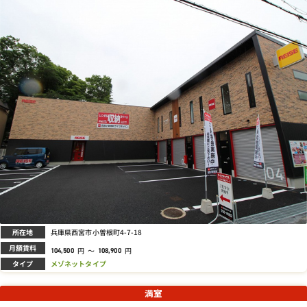
所在地
兵庫県西宮市小曽根町4-7-18
月額賃料
円
～
円
104,500
108,900
タイプ
メゾネットタイプ
満室