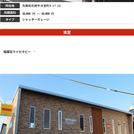
所在地
兵庫県尼崎市水堂町4-17-26
月額賃料
円
～
円
30,800
30,800
タイプ
シャッターガレージ
満室
稲葉荘ライゼホビー