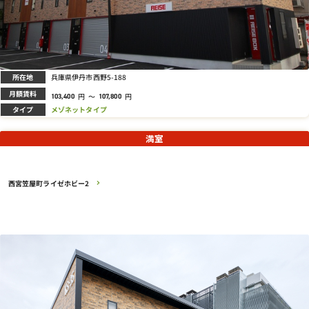
所在地
兵庫県伊丹市西野5-188
月額賃料
円
～
円
103,400
107,800
タイプ
メゾネットタイプ
満室
西宮笠屋町ライゼホビー2