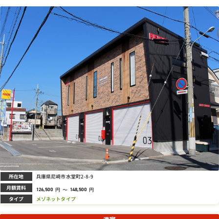
所在地
兵庫県尼崎市水堂町2-8-9
月額賃料
円
～
円
126,500
148,500
タイプ
メゾネットタイプ