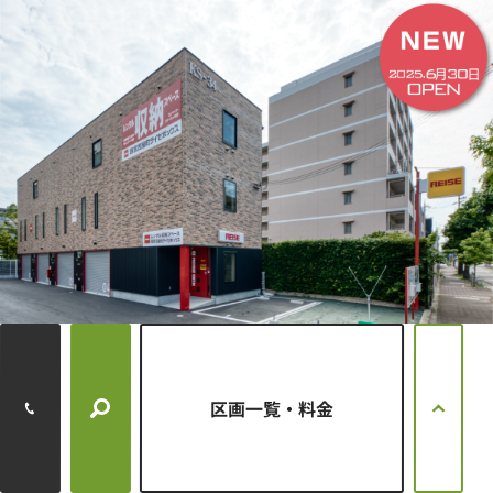
所在地
兵庫県西宮市笠屋町32-14
区画一覧・料金
月額賃料
円
～
円
128,700
134,200
タイプ
メゾネットタイプ
満室