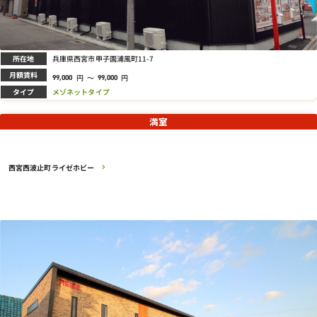
所在地
兵庫県西宮市甲子園浦風町11-7
月額賃料
円
～
円
99,000
99,000
タイプ
メゾネットタイプ
満室
西宮西波止町ライゼホビー