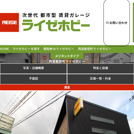
トップページへ
ライゼホビーの魅力
お問い合わせ
ライゼホビーを探す
西宮能登町ライゼホビー
南阪神 のライゼホビー
ライゼホビーを探す
HOME
メゾネットタイプ
西宮能登町ライゼホビー
写真
特長と設備
・店舗概要
ラインナップ
ご契約の流れ・
お支払方法
区画一覧・料金
平面図
ご利用中のお客様
満室
よくあるご質問
PICK UP!
お問い合わせ
会社概要
特定商取引法に基づく表示