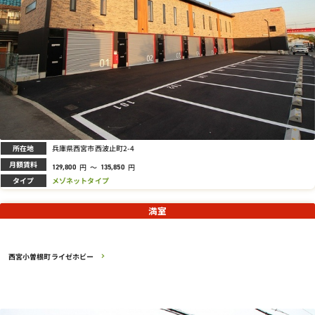
所在地
兵庫県西宮市西波止町2-4
月額賃料
円
～
円
129,800
135,850
タイプ
メゾネットタイプ
満室
西宮小曽根町ライゼホビー