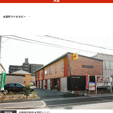
満室
水堂町ライゼホビー
所在地
兵庫県尼崎市水堂町2-7-12