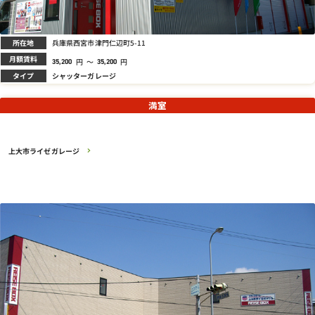
所在地
兵庫県西宮市津門仁辺町5-11
月額賃料
円
～
円
35,200
35,200
タイプ
シャッターガレージ
満室
上大市ライゼガレージ