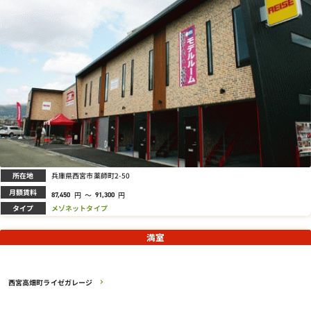
所在地
兵庫県西宮市薬師町2-50
月額賃料
円
～
円
87,450
91,300
タイプ
メゾネットタイプ
満室
西宮高畑町ライゼガレージ