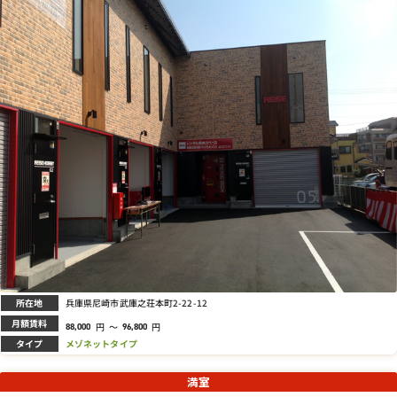
所在地
兵庫県尼崎市武庫之荘本町2-22-12
月額賃料
円
～
円
88,000
96,800
タイプ
メゾネットタイプ
満室