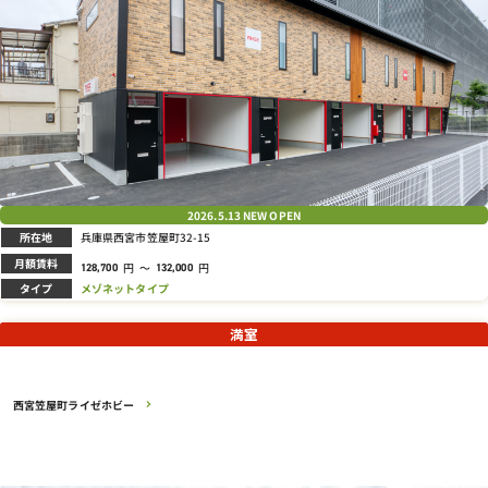
2026.5.13
NEW OPEN
所在地
兵庫県西宮市笠屋町32-15
月額賃料
円
～
円
128,700
132,000
タイプ
メゾネットタイプ
満室
西宮笠屋町ライゼホビー