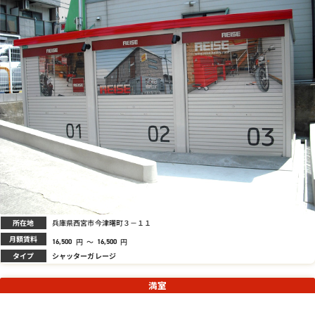
所在地
兵庫県西宮市今津曙町３－１１
月額賃料
円
～
円
16,500
16,500
タイプ
シャッターガレージ
満室