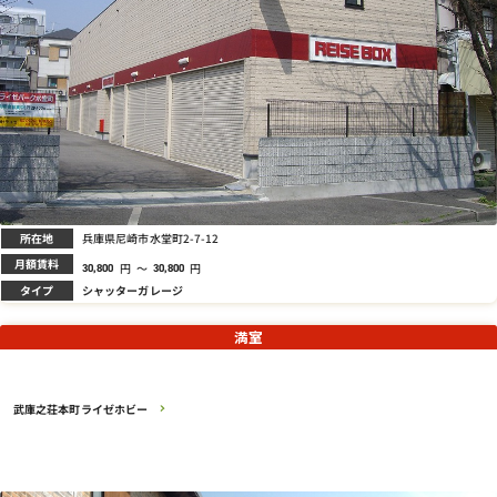
所在地
兵庫県尼崎市水堂町2-7-12
月額賃料
円
～
円
30,800
30,800
タイプ
シャッターガレージ
満室
武庫之荘本町ライゼホビー