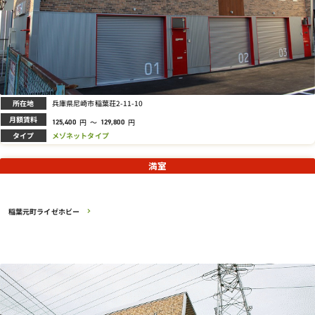
所在地
兵庫県尼崎市稲葉荘2-11-10
月額賃料
円
～
円
125,400
129,800
タイプ
メゾネットタイプ
満室
稲葉元町ライゼホビー