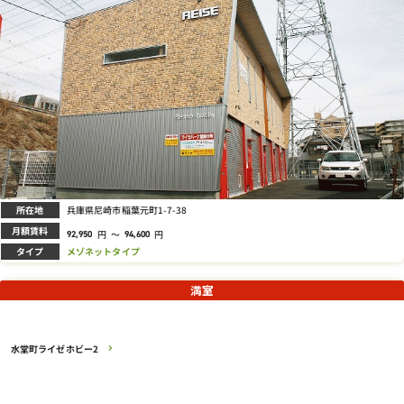
所在地
兵庫県尼崎市稲葉元町1-7-38
月額賃料
円
～
円
92,950
94,600
タイプ
メゾネットタイプ
満室
水堂町ライゼホビー2