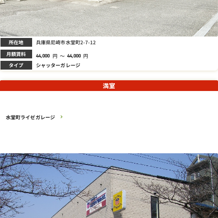
所在地
兵庫県尼崎市水堂町2-7-12
月額賃料
円
～
円
44,000
44,000
タイプ
シャッターガレージ
満室
水堂町ライゼガレージ