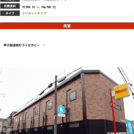
月額賃料
円
～
円
97,900
106,700
タイプ
メゾネットタイプ
満室
甲子園浦風町ライゼホビー