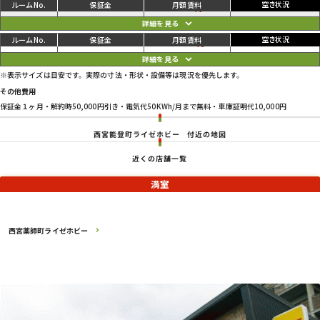
ご利用中
円
04
96,800
96,800
円
ご利用中
円
05
113,300
113,300
円
※表示サイズは目安です。実際の寸法・形状・設備等は現況を優先します。
その他費用
保証金１ヶ月・解約時50,000円引き・電気代50KWh/月まで無料・車庫証明代10,000円
西宮能登町ライゼホビー
付近の地図
近くの店舗一覧
満室
西宮薬師町ライゼホビー