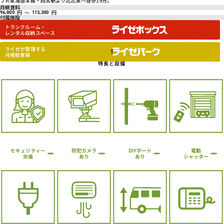
ＪＲ東海道本線・西宮駅より北北東へ徒歩19分。
月額賃料
円
～
円
96,800
113,300
付属施設
トランクルーム・
レンタル収納スペース
ライゼが管理する
月極駐車場
特長と設備
防犯カメラ
DIYボード
電動
セキュリティー
シャッター
あり
あり
完備