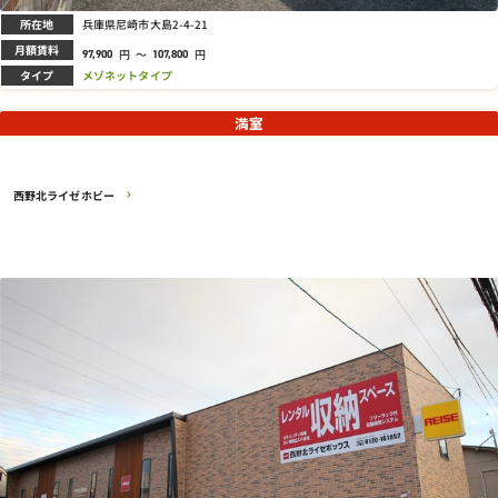
所在地
兵庫県尼崎市大島2-4-21
月額賃料
円
～
円
97,900
107,800
タイプ
メゾネットタイプ
満室
西野北ライゼホビー