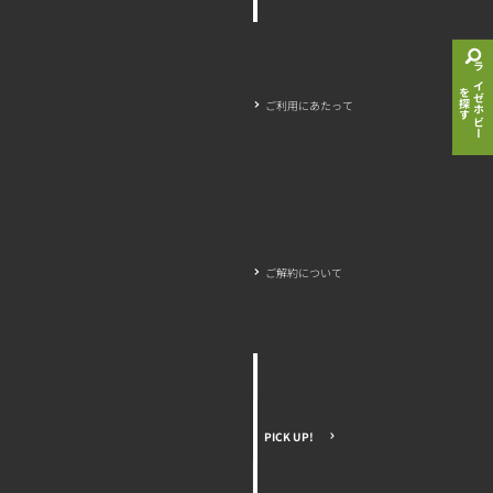
ライゼホビー
を探す
ご利用にあたって
ご解約について
PICK UP!