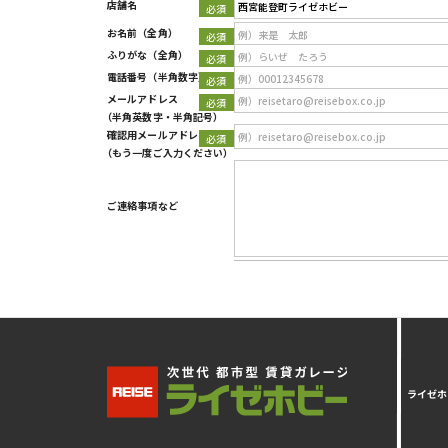
店舗名
Type 2 or more characters for results.
お名前
（全角）
ふりがな
（全角）
電話番号
（半角数字）
メールアドレス
（半角英数字・半角記号）
確認用メールアドレス
（もう一度ご入力ください）
ご連絡事項など
ライゼホ