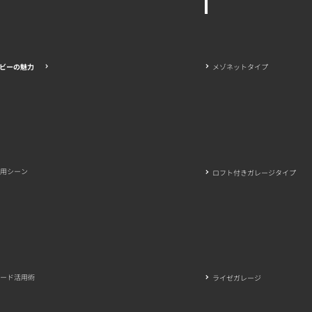
メゾネットタイプ
ビーの魅力
活用シーン
ロフト付きガレージタイプ
ード活用術
ライゼガレージ