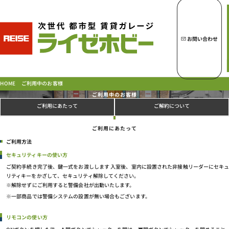
トップページへ
ライゼホビーの魅力
お問い合わせ
ライゼホビーを探す
ご利用中のお客様
HOME
ご利用中のお客様
ご利用にあたって
ご解約について
ラインナップ
ご利用にあたって
ご契約の流れ・
お支払方法
ご利用方法
ご利用中のお客様
セキュリティキーの使い方
よくあるご質問
ご契約手続き完了後、鍵一式をお渡しします 入室後、室内に設置された非接触リーダーにセキュ
リティキーをかざして、セキュリティ解除してください。
PICK UP!
※解除せずにご利用すると警備会社が出動いたします。
お問い合わせ
※一部商品では警備システムの設置が無い場合もございます。
会社概要
特定商取引法に基づく表示
リモコンの使い方