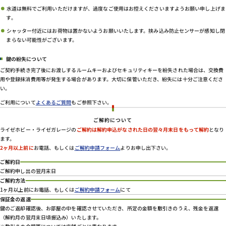
水道は無料でご利用いただけますが、過度なご使用はお控えくださいますようお願い申し上げま
す。
シャッター付近にはお荷物は置かないようお願いいたします。挟み込み防止センサーが感知し閉
まらない可能性がございます。
鍵の紛失について
ご契約手続き完了後にお渡しするルームキーおよびセキュリティキーを紛失された場合は、交換費
用や登録抹消費用等が発生する場合があります。大切に保管いただき、紛失には十分ご注意くださ
い。
ご利用について
よくあるご質問
もご参照下さい。
ご解約について
ライゼホビー・ライゼガレージの
ご解約は解約申込がなされた日の翌々月末日をもって解約
となり
ます。
2ヶ月以上前に
お電話、もしくは
ご解約申請フォーム
よりお申し出下さい。
ご解約日
ご解約申し出の翌月末日
ご解約方法
1ヶ月以上前にお電話、もしくは
ご解約申請フォーム
にて
保証金の返還
鍵のご返却確認後、お部屋の中を確認させていただき、所定の金額を敷引きのうえ、残金を返還
（解約月の翌月末日頃振込み）いたします。