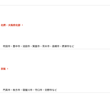
北摂・大阪府北部
吹田市・豊中市・池田市・箕面市・茨木市・高槻市・摂津市など
京阪
門真市・枚方市・寝屋川市・守口市・交野市など