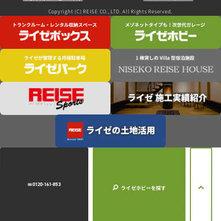
Copyright (C) REISE CO., LTD. All Rights Reserved.
0120-161-853
ライゼホビー
を探す