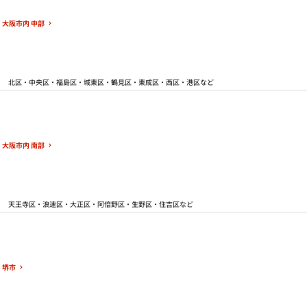
プライバシーポリシー
大阪市内 中部
北区・中央区・福島区・城東区・鶴見区・東成区・西区・港区など
大阪市内 南部
天王寺区・浪速区・大正区・阿倍野区・生野区・住吉区など
堺市