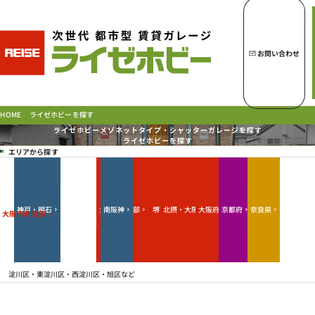
トップページへ
ライゼホビーの魅力
お問い合わせ
ライゼホビーを探す
ライゼホビーを探す
HOME
ライゼホビーメゾネットタイプ・シャッターガレージを探す
ライゼホビーを探す
エリアから探す
ラインナップ
ご契約の流れ・
お支払方法
ご利用中のお客様
北摂・大阪府北部
大阪市内 北部
大阪市内 中部
大阪市内 南部
大阪府 南東部
大阪府 南部
大阪府 東部
神戸・明石
北阪神
南阪神
京都府
奈良県
堺市
京阪
大阪市内 北部
よくあるご質問
PICK UP!
お問い合わせ
淀川区・東淀川区・西淀川区・旭区など
会社概要
特定商取引法に基づく表示