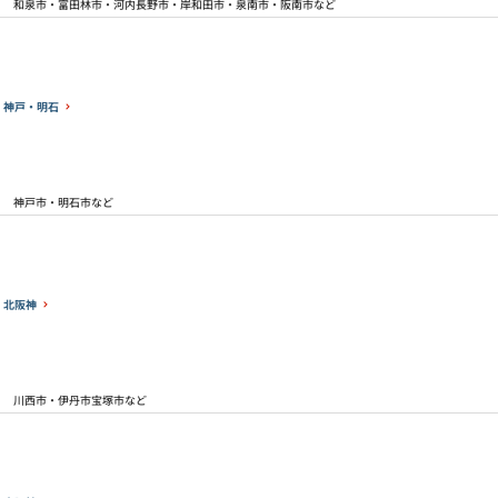
和泉市・富田林市・河内長野市・岸和田市・泉南市・阪南市など
神戸・明石
神戸市・明石市など
北阪神
川西市・伊丹市宝塚市など