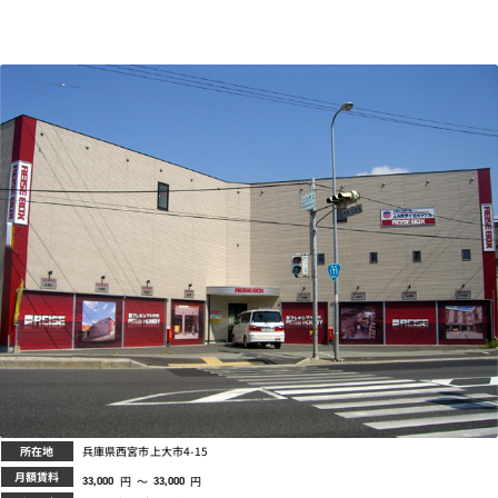
所在地
兵庫県西宮市上大市4-15
月額賃料
円
～
円
33,000
33,000