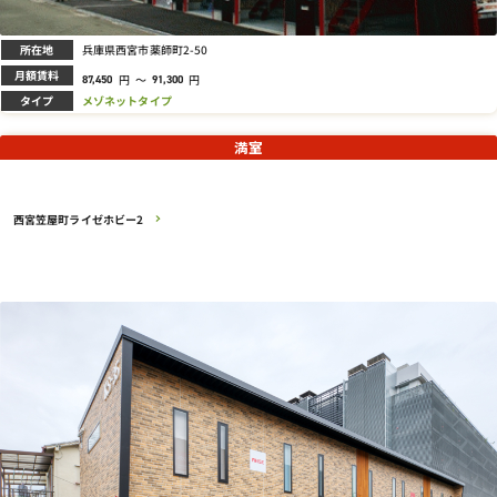
所在地
兵庫県西宮市薬師町2-50
月額賃料
円
～
円
87,450
91,300
タイプ
メゾネットタイプ
満室
西宮笠屋町ライゼホビー2