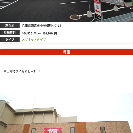
所在地
兵庫県西宮市小曽根町4-7-18
月額賃料
円
～
円
104,500
108,900
タイプ
メゾネットタイプ
満室
本山南町ライゼホビー2