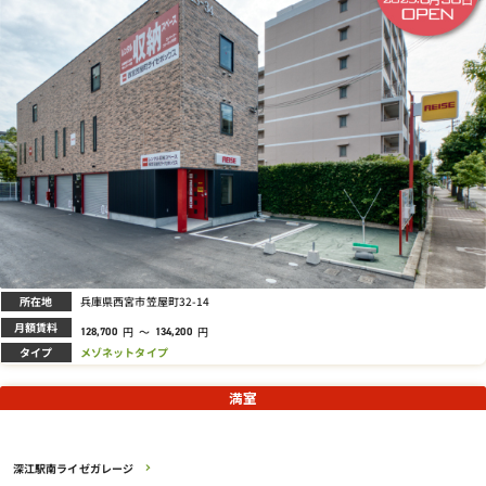
所在地
兵庫県西宮市笠屋町32-14
月額賃料
円
～
円
128,700
134,200
タイプ
メゾネットタイプ
満室
深江駅南ライゼガレージ