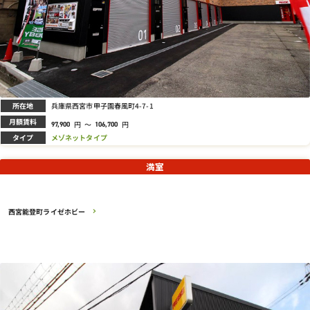
所在地
兵庫県西宮市甲子園春風町4-7-1
月額賃料
円
～
円
97,900
106,700
タイプ
メゾネットタイプ
満室
西宮能登町ライゼホビー