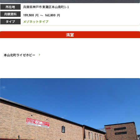
所在地
兵庫県神戸市東灘区本山南町1-1
月額賃料
円
～
円
159,500
162,800
タイプ
メゾネットタイプ
満室
本山北町ライゼホビー