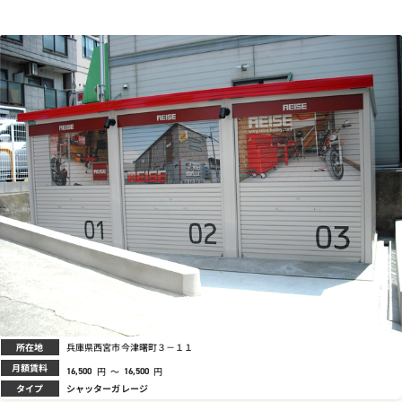
所在地
兵庫県西宮市今津曙町３－１１
月額賃料
円
～
円
16,500
16,500
タイプ
シャッターガレージ