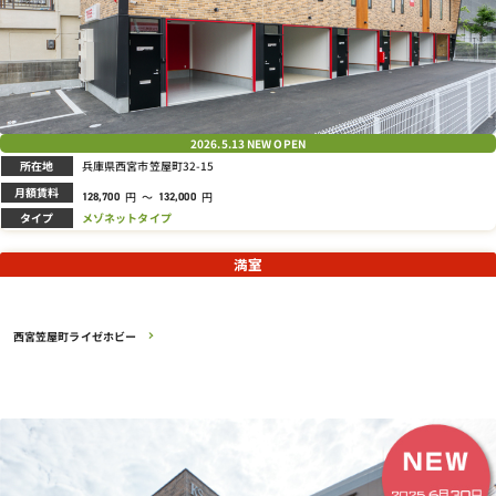
2026.5.13
NEW OPEN
所在地
兵庫県西宮市笠屋町32-15
月額賃料
円
～
円
128,700
132,000
タイプ
メゾネットタイプ
満室
西宮笠屋町ライゼホビー