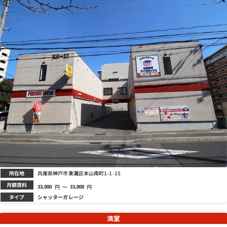
所在地
兵庫県神戸市東灘区本山南町1-1-15
月額賃料
円
～
円
33,000
33,000
タイプ
シャッターガレージ
満室