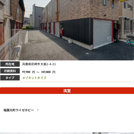
所在地
兵庫県尼崎市大島2-4-21
月額賃料
円
～
円
97,900
107,800
タイプ
メゾネットタイプ
満室
稲葉元町ライゼホビー