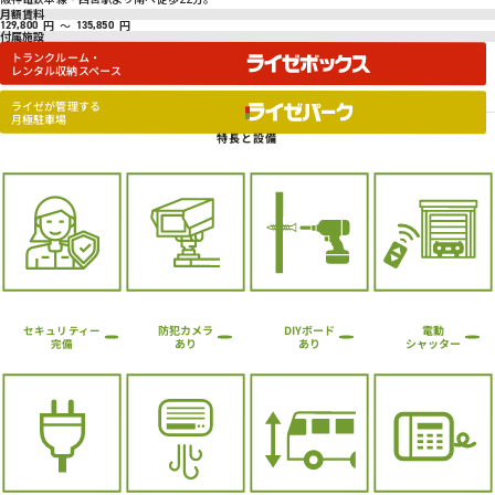
月額賃料
円
～
円
129,800
135,850
付属施設
トランクルーム・
レンタル収納スペース
ライゼが管理する
月極駐車場
特長と設備
防犯カメラ
DIYボード
電動
セキュリティー
シャッター
あり
あり
完備