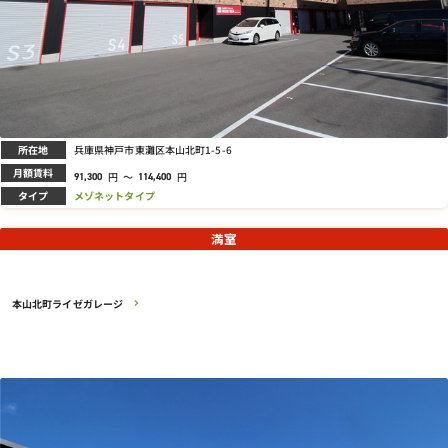
所在地
兵庫県神戸市東灘区本山北町1-5-6
月額賃料
円
～
円
91,300
114,400
タイプ
メゾネットタイプ
満室
本山北町ライゼガレージ