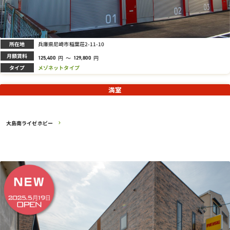
所在地
兵庫県尼崎市稲葉荘2-11-10
月額賃料
円
～
円
125,400
129,800
タイプ
メゾネットタイプ
満室
大島南ライゼホビー