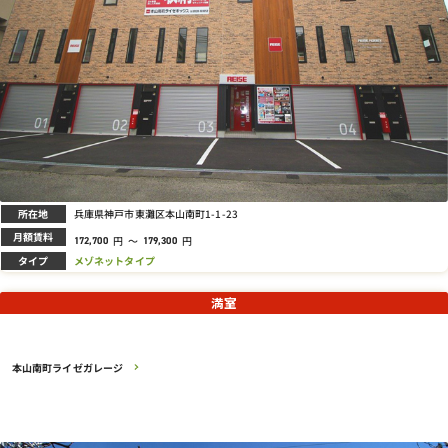
所在地
兵庫県神戸市東灘区本山南町1-1-23
月額賃料
円
～
円
172,700
179,300
タイプ
メゾネットタイプ
満室
本山南町ライゼガレージ