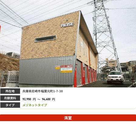
所在地
兵庫県尼崎市稲葉元町1-7-38
月額賃料
円
～
円
92,950
94,600
タイプ
メゾネットタイプ
満室