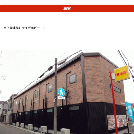
満室
甲子園浦風町ライゼホビー