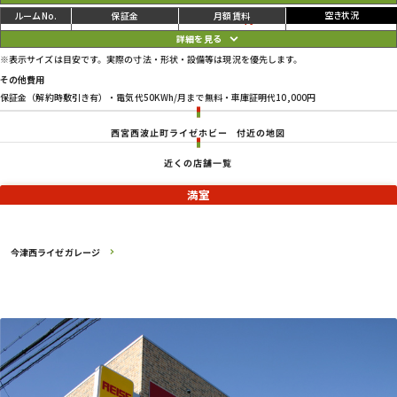
ご利用中
円
07
126,500
132,000
円
※表示サイズは目安です。実際の寸法・形状・設備等は現況を優先します。
その他費用
保証金（解約時敷引き有）・電気代50KWh/月まで無料・車庫証明代10,000円
西宮西波止町ライゼホビー
付近の地図
近くの店舗一覧
満室
今津西ライゼガレージ