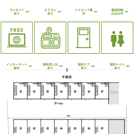
ハイルーフ車
コンセント
エアコン
電話回線
引込み可
あり
あり
可
個別流し台
個別トイレ
個別ドア
インターネット
あり
あり
あり
無料
平面図