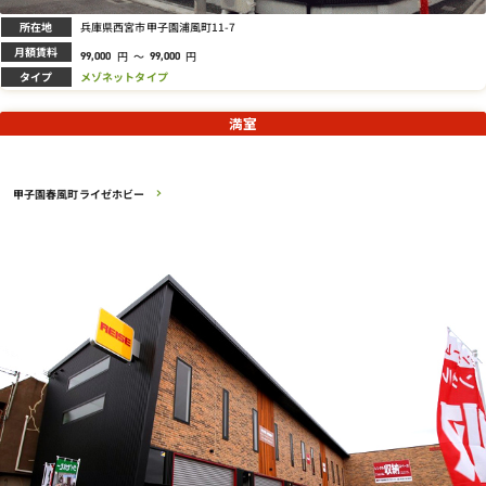
所在地
兵庫県西宮市甲子園浦風町11-7
月額賃料
円
～
円
99,000
99,000
タイプ
メゾネットタイプ
満室
甲子園春風町ライゼホビー