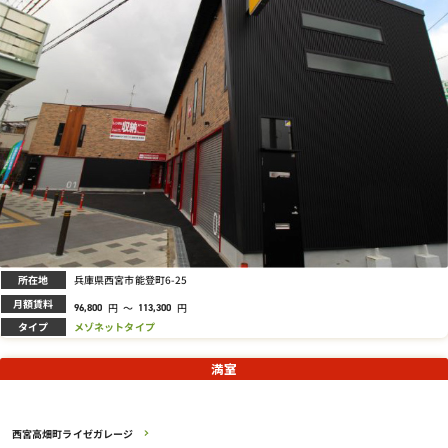
所在地
兵庫県西宮市能登町6-25
月額賃料
円
～
円
96,800
113,300
タイプ
メゾネットタイプ
満室
西宮高畑町ライゼガレージ