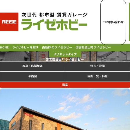
トップページへ
ライゼホビーの魅力
お問い合わせ
ライゼホビーを探す
西宮西波止町ライゼホビー
南阪神 のライゼホビー
ライゼホビーを探す
HOME
メゾネットタイプ
西宮西波止町ライゼホビー
写真
特長と設備
・店舗概要
ラインナップ
ご契約の流れ・
お支払方法
区画一覧・料金
平面図
ご利用中のお客様
満室
よくあるご質問
PICK UP!
お問い合わせ
会社概要
特定商取引法に基づく表示