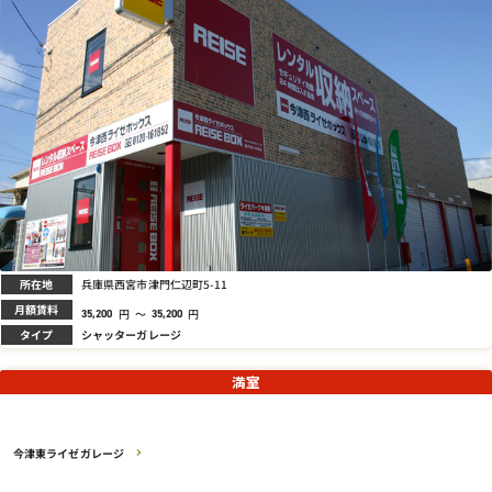
所在地
兵庫県西宮市津門仁辺町5-11
月額賃料
円
～
円
35,200
35,200
タイプ
シャッターガレージ
満室
今津東ライゼガレージ