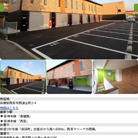
プライバシーポリシー
Previous
Previous
Nex
所在地
兵庫県西宮市西波止町2-4
地図はこちら
最寄り駅
阪神本線 『香櫨園』
阪神本線 『西宮』
お車で
県道193号線「前浜町」交差点から南へ600m。西宮マリーナの西隣。
電車で
阪神電鉄本線・西宮駅より南へ徒歩22分。