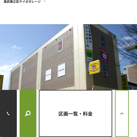
南武庫之荘ライゼガレージ
区画一覧・料金
所在地
兵庫県尼崎市水堂町4-17-26