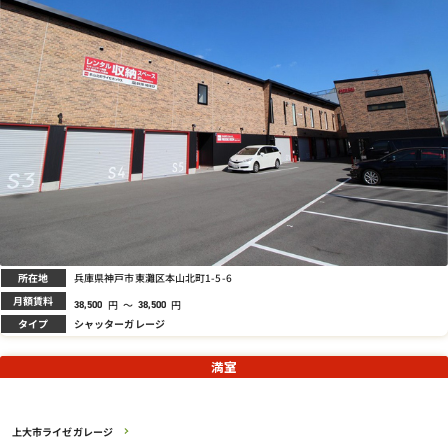
所在地
兵庫県神戸市東灘区本山北町1-5-6
月額賃料
円
～
円
38,500
38,500
タイプ
シャッターガレージ
満室
上大市ライゼガレージ