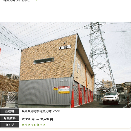
所在地
兵庫県尼崎市稲葉元町1-7-38
月額賃料
円
～
円
92,950
94,600
タイプ
メゾネットタイプ