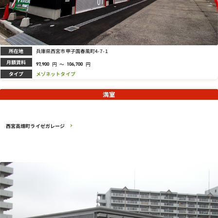
所在地
兵庫県西宮市甲子園春風町4-7-1
月額賃料
円
～
円
97,900
106,700
タイプ
メゾネットタイプ
満室
西宮高畑町ライゼガレージ