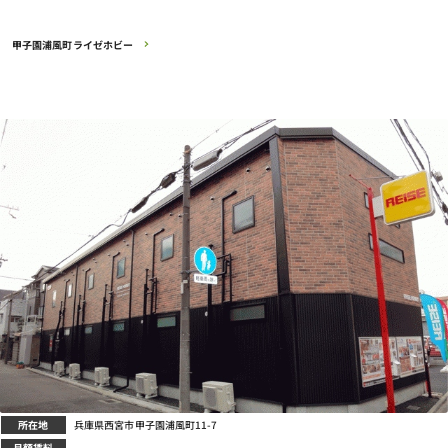
甲子園浦風町ライゼホビー
所在地
兵庫県西宮市甲子園浦風町11-7
月額賃料