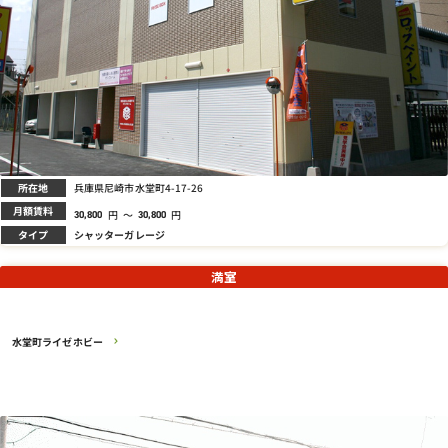
所在地
兵庫県尼崎市水堂町4-17-26
月額賃料
円
～
円
30,800
30,800
タイプ
シャッターガレージ
満室
水堂町ライゼホビー