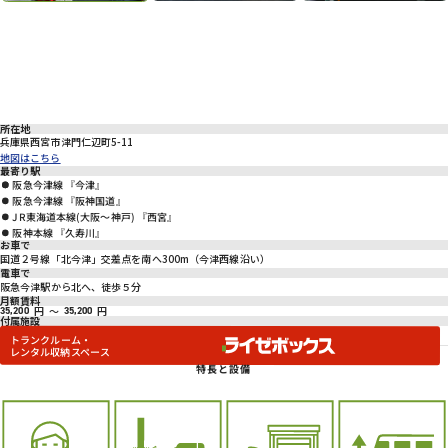
Previous
Nex
所在地
兵庫県西宮市津門仁辺町5-11
地図はこちら
最寄り駅
阪急今津線 『今津』
阪急今津線 『阪神国道』
JR東海道本線(大阪～神戸) 『西宮』
阪神本線 『久寿川』
お車で
国道２号線「北今津」交差点を南へ300m（今津西線沿い）
電車で
阪急今津駅から北へ、徒歩５分
月額賃料
円
～
円
35,200
35,200
付属施設
トランクルーム・
レンタル収納スペース
特長と設備