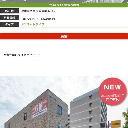
2026.5.13
NEW OPEN
所在地
兵庫県西宮市笠屋町32-15
月額賃料
円
～
円
128,700
132,000
タイプ
メゾネットタイプ
満室
西宮笠屋町ライゼホビー