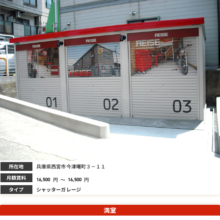
所在地
兵庫県西宮市今津曙町３－１１
月額賃料
円
～
円
16,500
16,500
タイプ
シャッターガレージ
満室