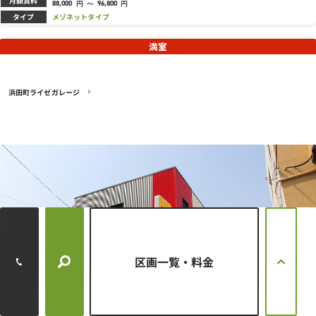
円
～
円
88,000
96,800
タイプ
メゾネットタイプ
満室
浜田町ライゼガレージ
区画一覧・料金