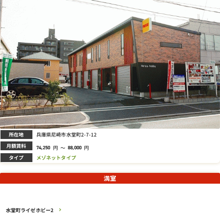
所在地
兵庫県尼崎市水堂町2-7-12
月額賃料
円
～
円
74,250
88,000
タイプ
メゾネットタイプ
満室
水堂町ライゼホビー2