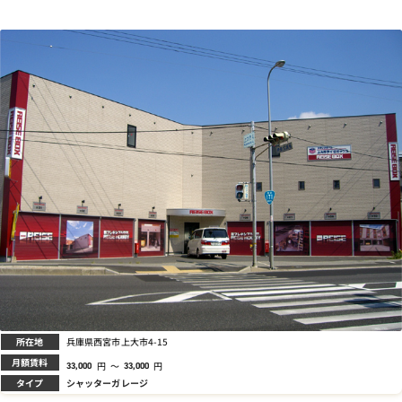
所在地
兵庫県西宮市上大市4-15
月額賃料
円
～
円
33,000
33,000
タイプ
シャッターガレージ