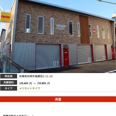
所在地
兵庫県尼崎市稲葉荘2-11-10
月額賃料
円
～
円
125,400
129,800
タイプ
メゾネットタイプ
満室
稲葉元町ライゼホビー