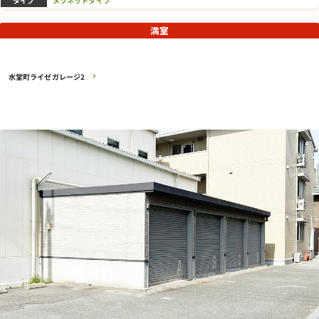
満室
水堂町ライゼガレージ2