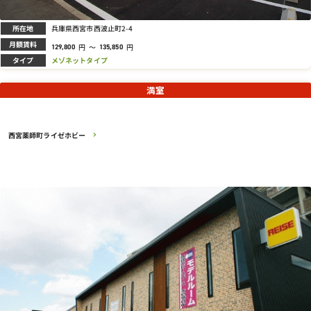
所在地
兵庫県西宮市西波止町2-4
月額賃料
円
～
円
129,800
135,850
タイプ
メゾネットタイプ
満室
西宮薬師町ライゼホビー