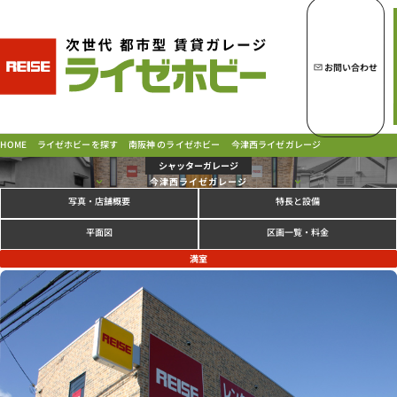
トップページへ
ライゼホビーの魅力
お問い合わせ
ライゼホビーを探す
南阪神 のライゼホビー
今津西ライゼガレージ
ライゼホビーを探す
HOME
シャッターガレージ
今津西ライゼガレージ
写真
特長と設備
・店舗概要
ラインナップ
ご契約の流れ・
お支払方法
区画一覧・料金
平面図
ご利用中のお客様
満室
よくあるご質問
PICK UP!
お問い合わせ
会社概要
特定商取引法に基づく表示