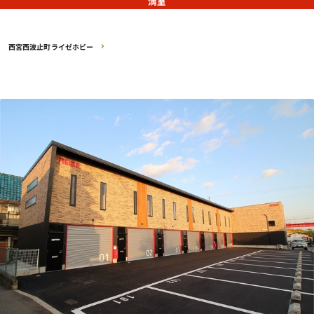
満室
西宮西波止町ライゼホビー