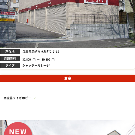
所在地
兵庫県尼崎市水堂町2-7-12
月額賃料
円
～
円
30,800
30,800
タイプ
シャッターガレージ
満室
西立花ライゼホビー