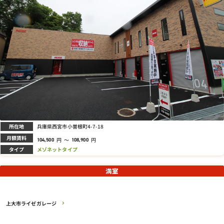
所在地
兵庫県西宮市小曽根町4-7-18
月額賃料
円
～
円
104,500
108,900
タイプ
メゾネットタイプ
満室
上大市ライゼガレージ