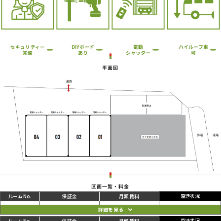
ハイルーフ車
DIYボード
電動
セキュリティー
シャッター
あり
可
完備
平面図
区画一覧・料金
ご利用中
円
01
70,400
35,200
円