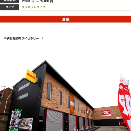
円
～
円
99,000
99,000
タイプ
メゾネットタイプ
満室
甲子園春風町ライゼホビー