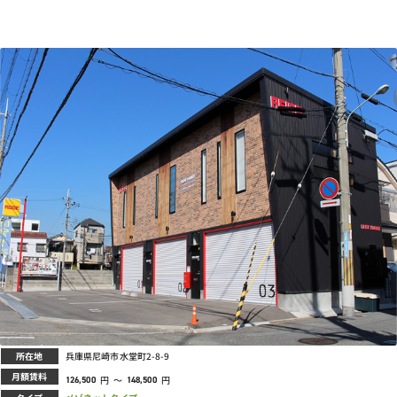
所在地
兵庫県尼崎市水堂町2-8-9
月額賃料
円
～
円
126,500
148,500
タイプ
メゾネットタイプ