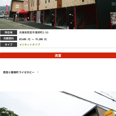
所在地
兵庫県西宮市薬師町2-50
月額賃料
円
～
円
87,450
91,300
タイプ
メゾネットタイプ
満室
西宮小曽根町ライゼホビー