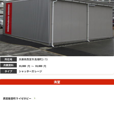
所在地
兵庫県西宮市高畑町2-73
月額賃料
円
～
円
33,000
33,000
タイプ
シャッターガレージ
満室
西宮能登町ライゼホビー