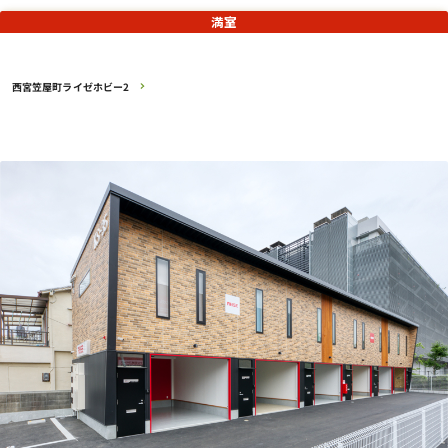
満室
西宮笠屋町ライゼホビー2