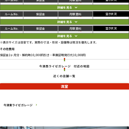
ご利用中
円
02
70,400
35,200
円
ご利用中
円
03
70,400
35,200
円
ご利用中
円
04
70,400
35,200
円
※表示サイズは目安です。実際の寸法・形状・設備等は現況を優先します。
その他費用
保証金2ヶ月分・解約時10,000円引き・車庫証明発行代10,000円
今津西ライゼガレージ
付近の地図
近くの店舗一覧
満室
今津東ライゼガレージ