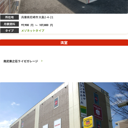
所在地
兵庫県尼崎市大島2-4-21
月額賃料
円
～
円
97,900
107,800
タイプ
メゾネットタイプ
満室
南武庫之荘ライゼガレージ