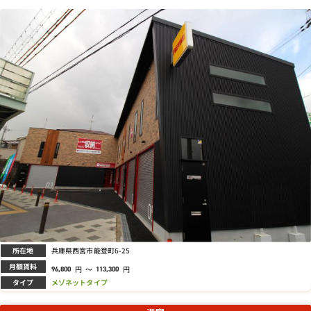
所在地
兵庫県西宮市能登町6-25
月額賃料
円
～
円
96,800
113,300
タイプ
メゾネットタイプ