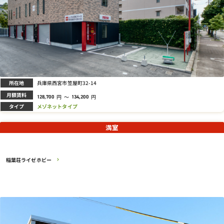
所在地
兵庫県西宮市笠屋町32-14
月額賃料
円
～
円
128,700
134,200
タイプ
メゾネットタイプ
満室
稲葉荘ライゼホビー