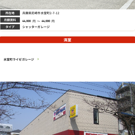
所在地
兵庫県尼崎市水堂町2-7-12
月額賃料
円
～
円
44,000
44,000
タイプ
シャッターガレージ
満室
水堂町ライゼガレージ