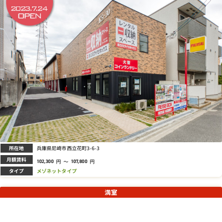
所在地
兵庫県尼崎市西立花町3-6-3
月額賃料
円
～
円
102,300
107,800
タイプ
メゾネットタイプ
満室