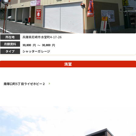
所在地
兵庫県尼崎市水堂町4-17-26
月額賃料
円
～
円
30,800
30,800
タイプ
シャッターガレージ
満室
南塚口町5丁目ライゼホビー２