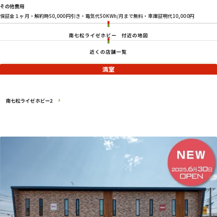
その他費用
保証金１ヶ月・解約時50,000円引き・電気代50KWh/月まで無料・車庫証明代10,000円
南七松ライゼホビー
付近の地図
近くの店舗一覧
満室
南七松ライゼホビー2