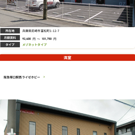
所在地
兵庫県尼崎市富松町1-12-7
月額賃料
円
～
円
92,400
101,750
タイプ
メゾネットタイプ
満室
阪急塚口駅西ライゼホビー