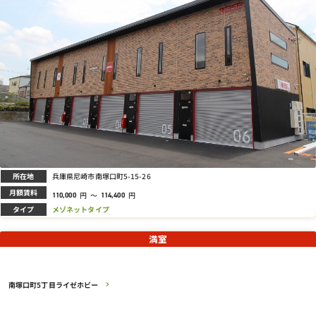
所在地
兵庫県尼崎市南塚口町5-15-26
月額賃料
円
～
円
110,000
114,400
タイプ
メゾネットタイプ
満室
南塚口町5丁目ライゼホビー