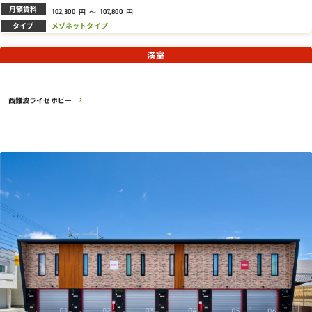
月額賃料
円
～
円
102,300
107,800
タイプ
メゾネットタイプ
満室
西難波ライゼホビー