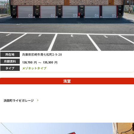
所在地
兵庫県尼崎市南七松町2-9-28
月額賃料
円
～
円
128,700
135,300
タイプ
メゾネットタイプ
満室
浜田町ライゼガレージ