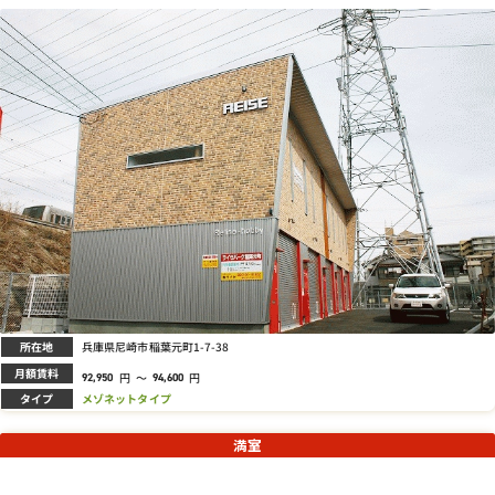
所在地
兵庫県尼崎市稲葉元町1-7-38
月額賃料
円
～
円
92,950
94,600
タイプ
メゾネットタイプ
満室