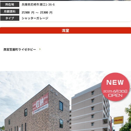
所在地
兵庫県尼崎市潮江1-36-6
月額賃料
円
～
円
27,500
27,500
タイプ
シャッターガレージ
満室
西宮笠屋町ライゼホビー