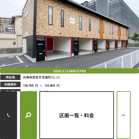
2026.5.13
NEW OPEN
所在地
兵庫県西宮市笠屋町32-15
月額賃料
円
～
円
128,700
132,000
タイプ
メゾネットタイプ
満室
区画一覧・料金
武庫之荘本町ライゼホビー