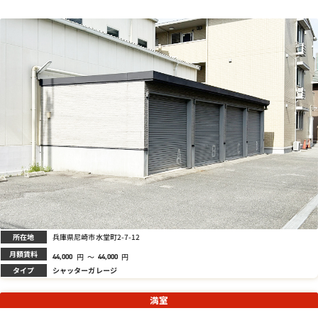
所在地
兵庫県尼崎市水堂町2-7-12
月額賃料
円
～
円
44,000
44,000
タイプ
シャッターガレージ
満室