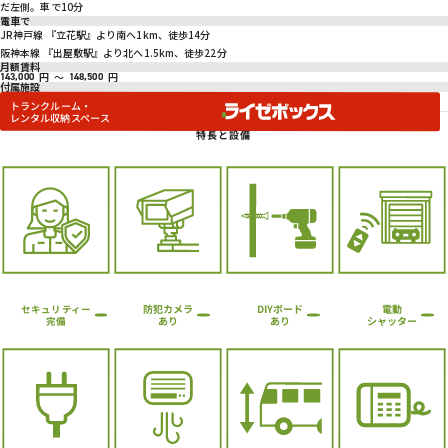
だ左側。車で10分
電車で
JR神戸線 『立花駅』より南へ1km、徒歩14分
阪神本線 『出屋敷駅』より北へ1.5km、徒歩22分
月額賃料
円
～
円
143,000
148,500
付属施設
トランクルーム・
レンタル収納スペース
特長と設備
防犯カメラ
DIYボード
電動
セキュリティー
シャッター
あり
あり
完備