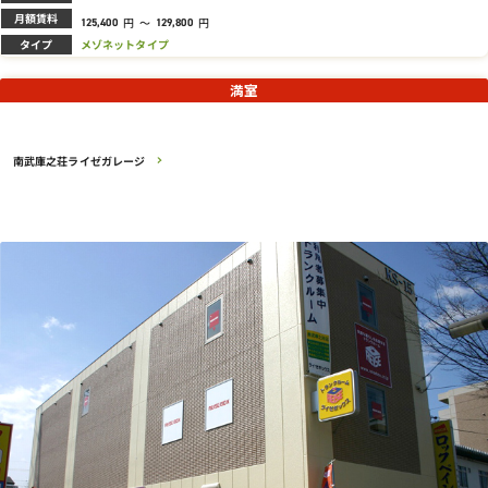
月額賃料
円
～
円
125,400
129,800
タイプ
メゾネットタイプ
満室
南武庫之荘ライゼガレージ