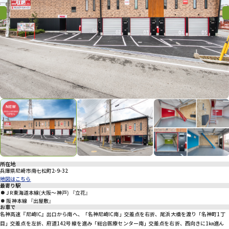
プライバシーポリシー
Previous
Previous
Nex
所在地
兵庫県尼崎市南七松町2-9-32
地図はこちら
最寄り駅
JR東海道本線(大阪～神戸) 『立花』
阪神本線 『出屋敷』
お車で
名神高速『尼崎IC』出口から南へ、「名神尼崎IC南」交差点を右折、尾浜大橋を渡り「名神町1丁
目」交差点を左折、府道142号線を進み「総合医療センター南」交差点を右折、西向きに1㎞進ん