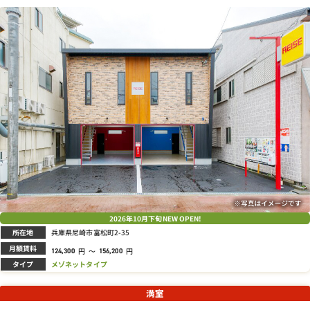
2026年
10月下旬
NEW OPEN!
所在地
兵庫県尼崎市富松町2-35
月額賃料
円
～
円
124,300
156,200
タイプ
メゾネットタイプ
満室