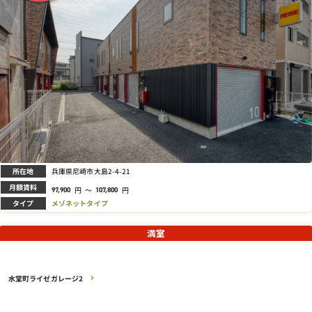
所在地
兵庫県尼崎市大島2-4-21
月額賃料
円
～
円
97,900
107,800
タイプ
メゾネットタイプ
満室
水堂町ライゼガレージ2