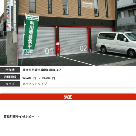
所在地
兵庫県尼崎市南塚口町8-3-2
月額賃料
円
～
円
92,400
95,700
タイプ
メゾネットタイプ
満室
富松町東ライゼホビー