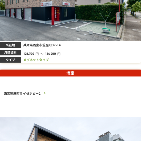
所在地
兵庫県西宮市笠屋町32-14
月額賃料
円
～
円
128,700
134,200
タイプ
メゾネットタイプ
満室
西宮笠屋町ライゼホビー2