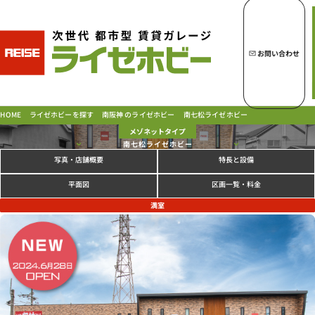
トップページへ
ライゼホビーの魅力
お問い合わせ
ライゼホビーを探す
南阪神 のライゼホビー
ライゼホビーを探す
南七松ライゼホビー
HOME
メゾネットタイプ
南七松ライゼホビー
写真
特長と設備
・店舗概要
ラインナップ
ご契約の流れ・
お支払方法
区画一覧・料金
平面図
ご利用中のお客様
満室
よくあるご質問
PICK UP!
お問い合わせ
会社概要
特定商取引法に基づく表示