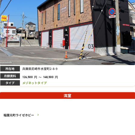
所在地
兵庫県尼崎市水堂町2-8-9
月額賃料
円
～
円
126,500
148,500
タイプ
メゾネットタイプ
満室
稲葉元町ライゼホビー