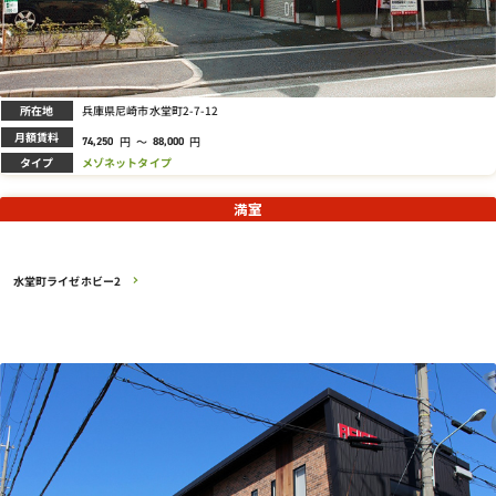
所在地
兵庫県尼崎市水堂町2-7-12
月額賃料
円
～
円
74,250
88,000
タイプ
メゾネットタイプ
満室
水堂町ライゼホビー2