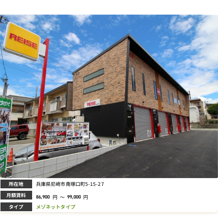
所在地
兵庫県尼崎市南塚口町5-15-27
月額賃料
円
～
円
86,900
99,000
タイプ
メゾネットタイプ