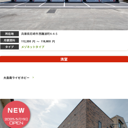
所在地
兵庫県尼崎市西難波町4-4-5
月額賃料
円
～
円
112,200
118,800
タイプ
メゾネットタイプ
満室
大島南ライゼホビー