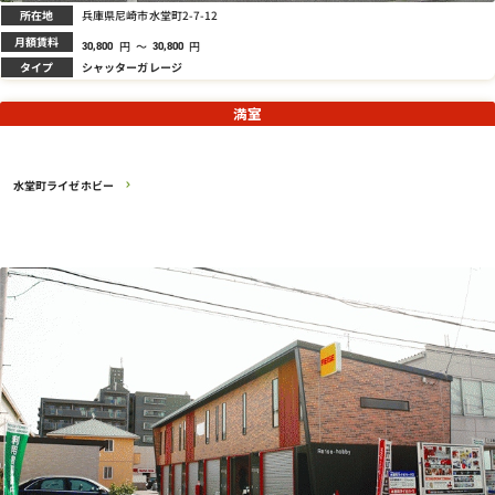
所在地
兵庫県尼崎市水堂町2-7-12
月額賃料
円
～
円
30,800
30,800
タイプ
シャッターガレージ
満室
水堂町ライゼホビー