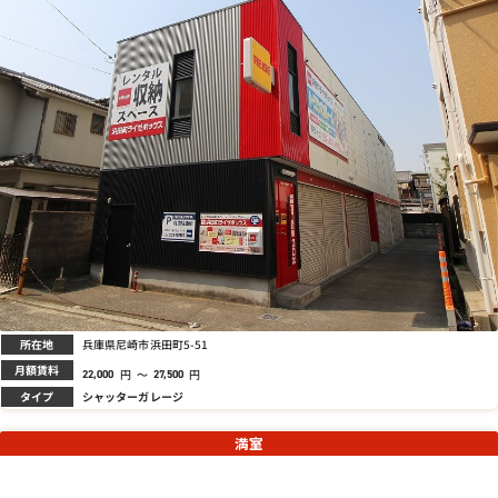
所在地
兵庫県尼崎市浜田町5-51
月額賃料
円
～
円
22,000
27,500
タイプ
シャッターガレージ
満室