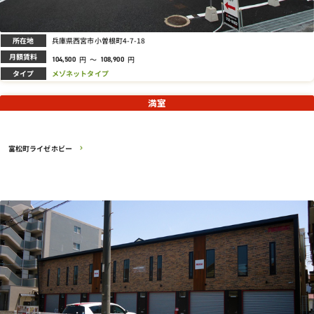
所在地
兵庫県西宮市小曽根町4-7-18
月額賃料
円
～
円
104,500
108,900
タイプ
メゾネットタイプ
満室
富松町ライゼホビー