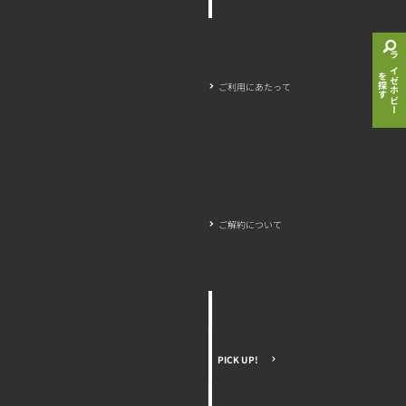
ライゼホビー
を探す
ご利用にあたって
ご解約について
PICK UP!