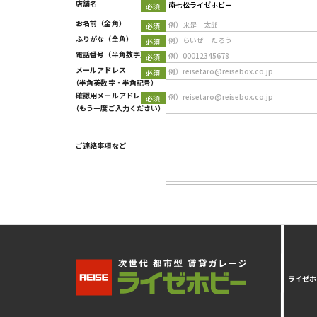
店舗名
Type 2 or more characters for results.
お名前
（全角）
ふりがな
（全角）
電話番号
（半角数字）
メールアドレス
（半角英数字・半角記号）
確認用メールアドレス
（もう一度ご入力ください）
ご連絡事項など
ライゼホ