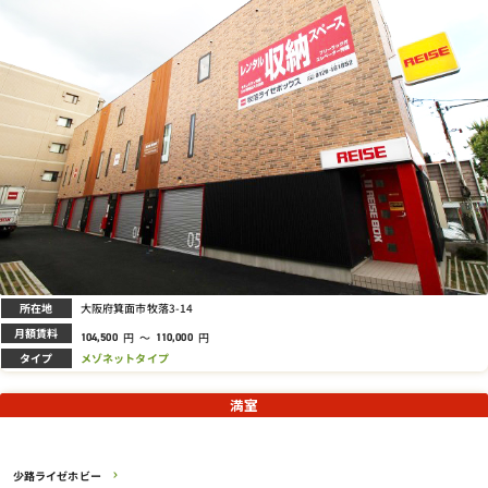
所在地
大阪府箕面市牧落3-14
月額賃料
円
～
円
104,500
110,000
タイプ
メゾネットタイプ
満室
少路ライゼホビー