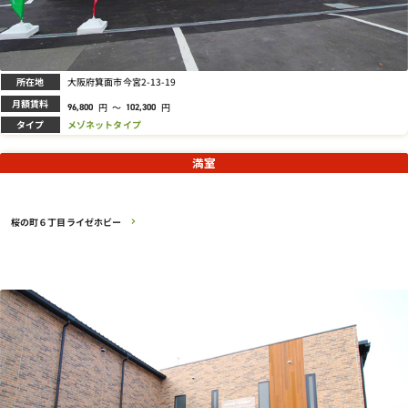
所在地
大阪府箕面市今宮2-13-19
月額賃料
円
～
円
96,800
102,300
タイプ
メゾネットタイプ
満室
桜の町６丁目ライゼホビー