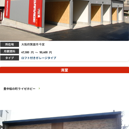
所在地
大阪府箕面市今宮
月額賃料
円
～
円
47,300
50,600
タイプ
ロフト付きガレージタイプ
満室
豊中桜の町ライゼホビー