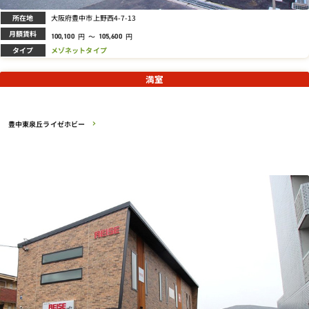
所在地
大阪府豊中市上野西4-7-13
月額賃料
円
～
円
100,100
105,600
タイプ
メゾネットタイプ
満室
豊中東泉丘ライゼホビー