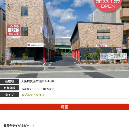
所在地
大阪府箕面市瀬川3-4-16
月額賃料
円
～
円
123,200
150,700
タイプ
メゾネットタイプ
満室
長興寺ライゼホビー