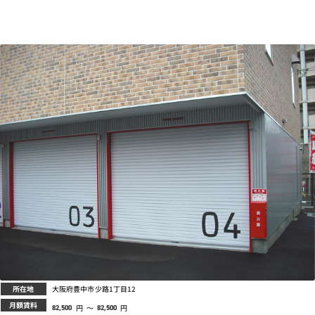
所在地
大阪府豊中市少路1丁目12
月額賃料
円
～
円
82,500
82,500