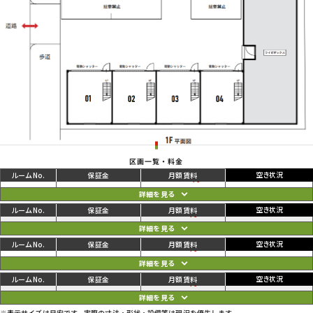
区画一覧・料金
ご利用中
円
01
102,300
102,300
円
ご利用中
円
02
97,900
97,900
円
ご利用中
円
03
97,900
97,900
円
ご利用中
円
04
97,900
97,900
円
※表示サイズは目安です。実際の寸法・形状・設備等は現況を優先します。