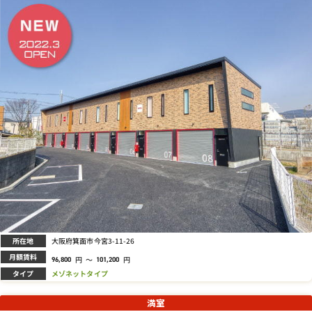
所在地
大阪府箕面市今宮3-11-26
月額賃料
円
～
円
96,800
101,200
タイプ
メゾネットタイプ
満室