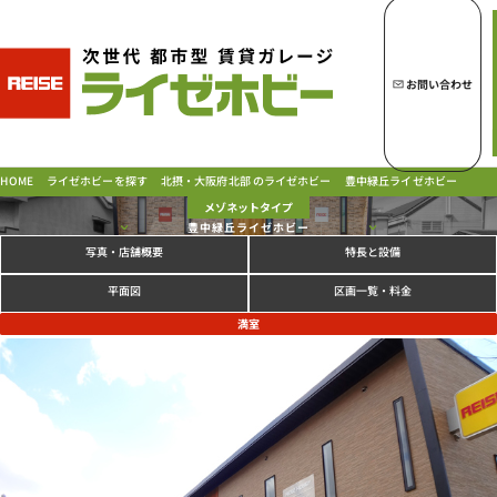
トップページへ
ライゼホビーの魅力
お問い合わせ
ライゼホビーを探す
北摂・大阪府北部 のライゼホビー
豊中緑丘ライゼホビー
ライゼホビーを探す
HOME
メゾネットタイプ
豊中緑丘ライゼホビー
写真
特長と設備
・店舗概要
ラインナップ
ご契約の流れ・
お支払方法
区画一覧・料金
平面図
ご利用中のお客様
満室
よくあるご質問
PICK UP!
お問い合わせ
会社概要
特定商取引法に基づく表示