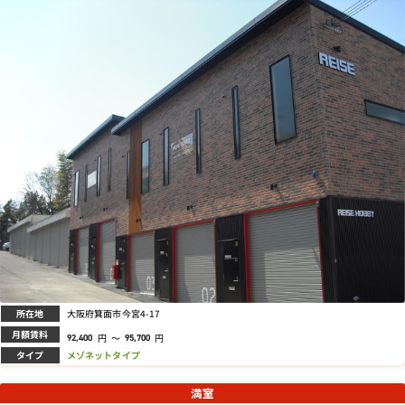
所在地
大阪府箕面市今宮4-17
月額賃料
円
～
円
92,400
95,700
タイプ
メゾネットタイプ
満室