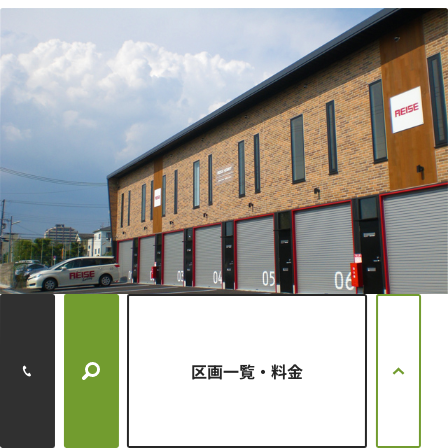
所在地
大阪府豊中市服部寿町3-10-18
区画一覧・料金
月額賃料
円
～
円
86,900
92,400
タイプ
メゾネットタイプ
満室