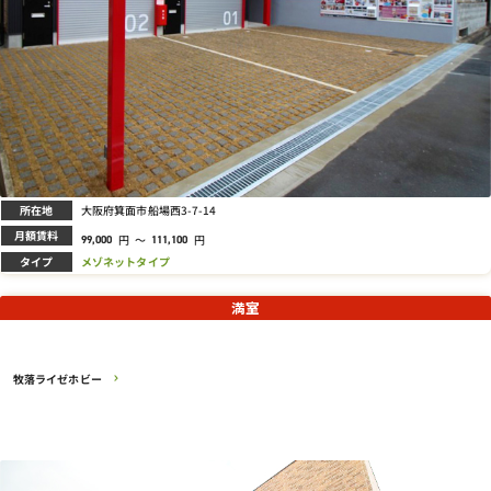
所在地
大阪府箕面市船場西3-7-14
月額賃料
円
～
円
99,000
111,100
タイプ
メゾネットタイプ
満室
牧落ライゼホビー