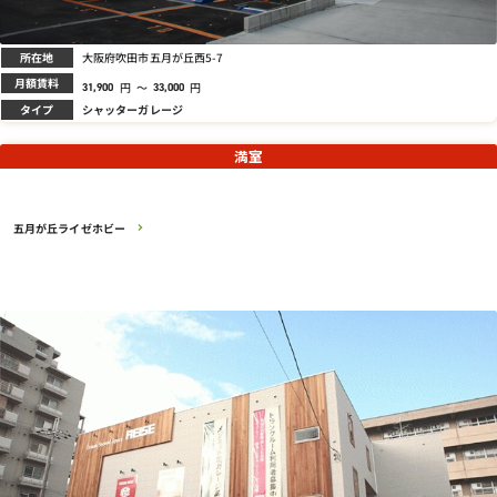
所在地
大阪府吹田市五月が丘西5-7
月額賃料
円
～
円
31,900
33,000
タイプ
シャッターガレージ
満室
五月が丘ライゼホビー