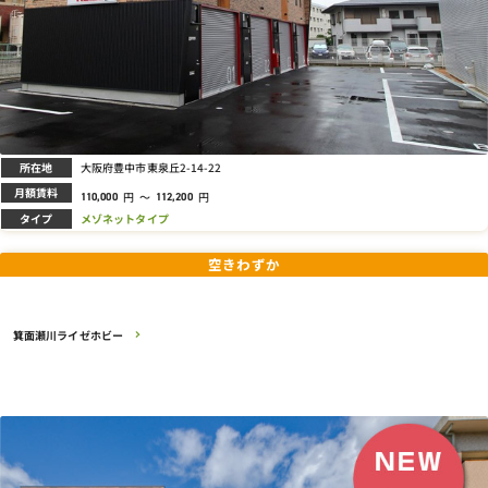
所在地
大阪府豊中市東泉丘2-14-22
月額賃料
円
～
円
110,000
112,200
タイプ
メゾネットタイプ
空きわずか
箕面瀬川ライゼホビー