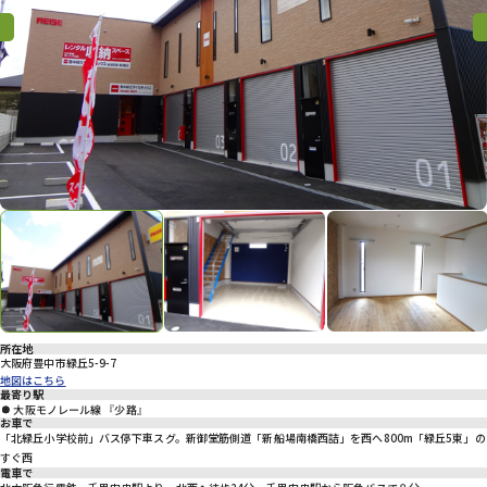
プライバシーポリシー
Previous
Previous
Nex
所在地
大阪府豊中市緑丘5-9-7
地図はこちら
最寄り駅
大阪モノレール線 『少路』
お車で
「北緑丘小学校前」バス停下車スグ。新御堂筋側道「新船場南橋西詰」を西へ800m「緑丘5東」の
すぐ西
電車で