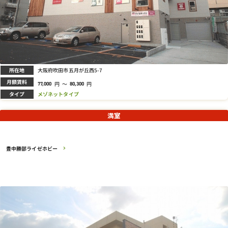
所在地
大阪府吹田市五月が丘西5-7
月額賃料
円
～
円
77,000
80,300
タイプ
メゾネットタイプ
満室
豊中勝部ライゼホビー