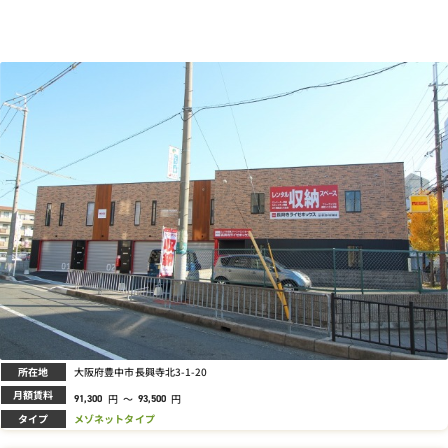
所在地
大阪府豊中市長興寺北3-1-20
月額賃料
円
～
円
91,300
93,500
タイプ
メゾネットタイプ