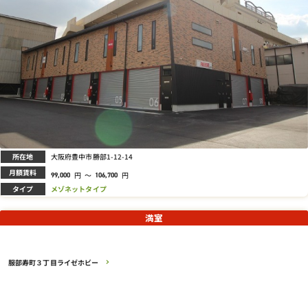
所在地
大阪府豊中市勝部1-12-14
月額賃料
円
～
円
99,000
106,700
タイプ
メゾネットタイプ
満室
服部寿町３丁目ライゼホビー