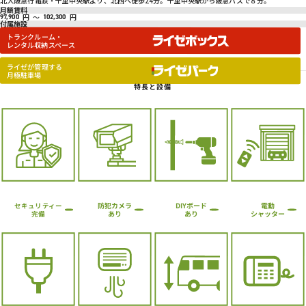
北大阪急行電鉄・千里中央駅より、北西へ徒歩24分。千里中央駅から阪急バスで８分。
月額賃料
円
～
円
97,900
102,300
付属施設
トランクルーム・
レンタル収納スペース
ライゼが管理する
月極駐車場
特長と設備
防犯カメラ
DIYボード
電動
セキュリティー
シャッター
あり
あり
完備