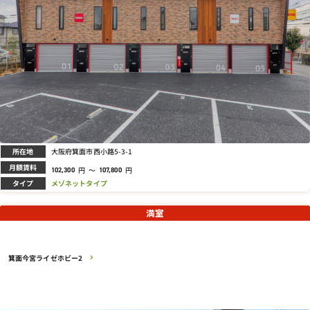
所在地
大阪府箕面市西小路5-3-1
月額賃料
円
～
円
102,300
107,800
タイプ
メゾネットタイプ
満室
箕面今宮ライゼホビー2