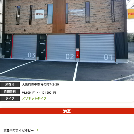
所在地
大阪府豊中市桜の町7-3-30
月額賃料
円
～
円
96,800
101,200
タイプ
メゾネットタイプ
満室
東豊中町ライゼホビー