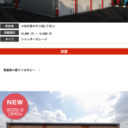
所在地
大阪府豊中市少路1丁目12
月額賃料
円
～
円
41,800
41,800
タイプ
シャッターガレージ
満室
箕面西小路ライゼホビー