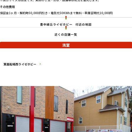
その他費用
保証金1ヶ月・解約時50,000円引き・電気代50KWhまで無料・車庫証明代10,000円
豊中緑丘ライゼホビー
付近の地図
近くの店舗一覧
満室
箕面船場西ライゼホビー