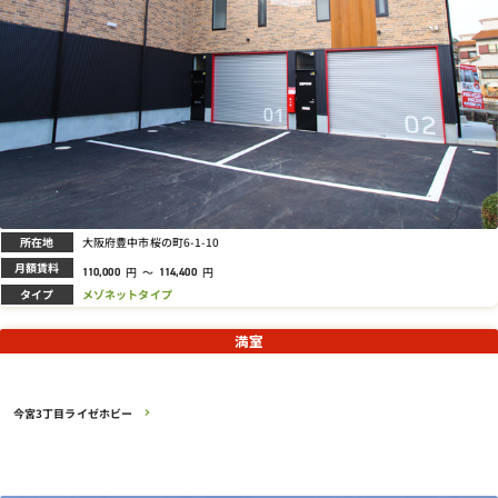
所在地
大阪府豊中市桜の町6-1-10
月額賃料
円
～
円
110,000
114,400
タイプ
メゾネットタイプ
満室
今宮3丁目ライゼホビー