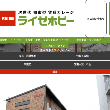
トップページへ
ライゼホビーの魅力
お問い合わせ
ライゼホビーを探す
北摂・大阪府北部 のライゼホビー
豊中東泉丘ライゼホビー
ライゼホビーを探す
HOME
メゾネットタイプ
豊中東泉丘ライゼホビー
写真
特長と設備
・店舗概要
ラインナップ
ご契約の流れ・
お支払方法
区画一覧・料金
平面図
ご利用中のお客様
満室
よくあるご質問
PICK UP!
お問い合わせ
会社概要
特定商取引法に基づく表示