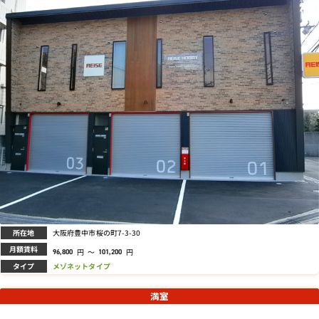
所在地
大阪府豊中市桜の町7-3-30
月額賃料
円
～
円
96,800
101,200
タイプ
メゾネットタイプ
満室