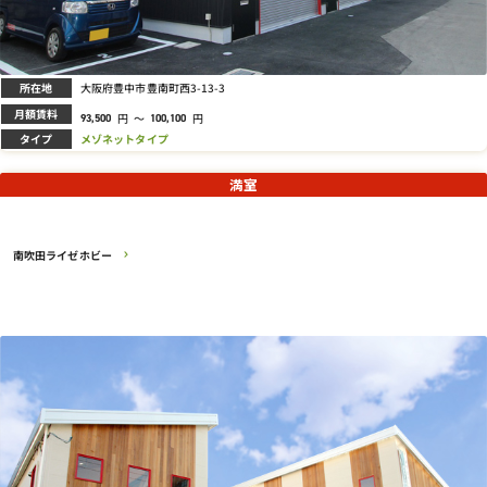
所在地
大阪府豊中市豊南町西3-13-3
月額賃料
円
～
円
93,500
100,100
タイプ
メゾネットタイプ
満室
南吹田ライゼホビー