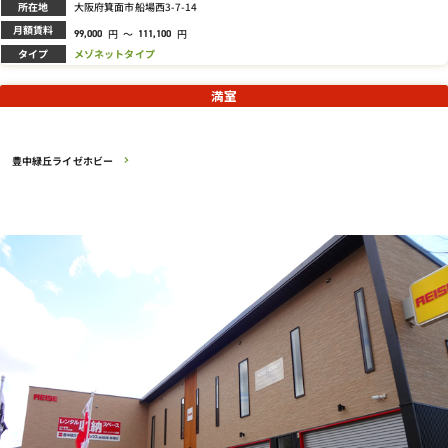
所在地
大阪府箕面市船場西3-7-14
月額賃料
円
～
円
99,000
111,100
タイプ
メゾネットタイプ
満室
豊中緑丘ライゼホビー