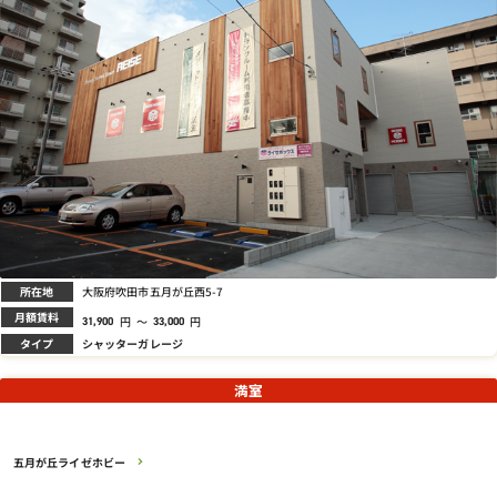
所在地
大阪府吹田市五月が丘西5-7
月額賃料
円
～
円
31,900
33,000
タイプ
シャッターガレージ
満室
五月が丘ライゼホビー