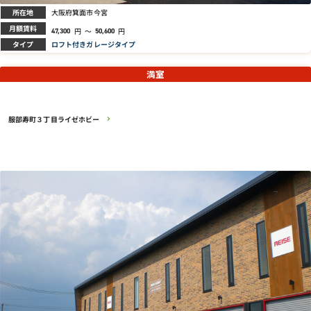
所在地
大阪府箕面市今宮
月額賃料
円
～
円
47,300
50,600
タイプ
ロフト付きガレージタイプ
満室
服部寿町３丁目ライゼホビー