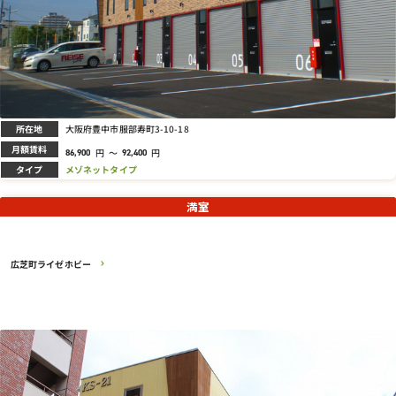
所在地
大阪府豊中市服部寿町3-10-18
月額賃料
円
～
円
86,900
92,400
タイプ
メゾネットタイプ
満室
広芝町ライゼホビー