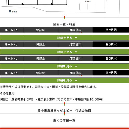
区画一覧・料金
ご利用中
円
01
106,700
112,200
円
ご利用中
円
02
104,500
110,000
円
ご利用中
円
03
104,500
110,000
円
ご利用中
円
04
106,700
112,200
円
※表示サイズは目安です。実際の寸法・形状・設備等は現況を優先します。
その他費用
保証金（解約時敷引き有）・電気代50KWh/月まで無料・車庫証明代10,000円
豊中東泉丘ライゼホビー
付近の地図
近くの店舗一覧