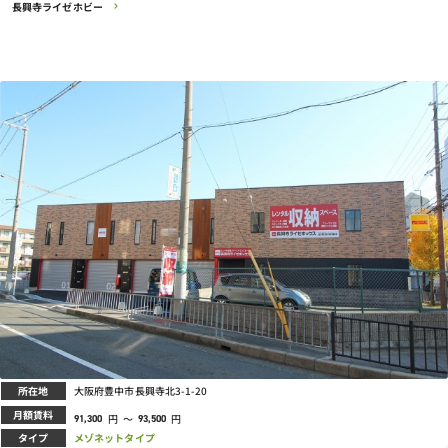
長興寺ライゼホビー
所在地
大阪府豊中市長興寺北3-1-20
月額賃料
円
～
円
91,300
93,500
タイプ
メゾネットタイプ