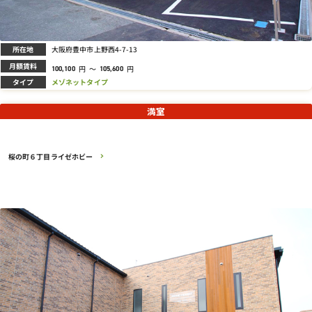
所在地
大阪府豊中市上野西4-7-13
月額賃料
円
～
円
100,100
105,600
タイプ
メゾネットタイプ
満室
桜の町６丁目ライゼホビー