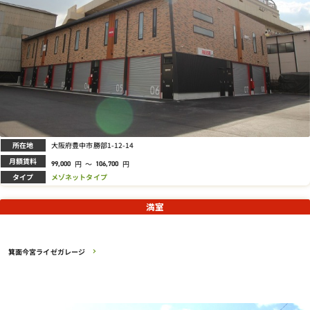
所在地
大阪府豊中市勝部1-12-14
月額賃料
円
～
円
99,000
106,700
タイプ
メゾネットタイプ
満室
箕面今宮ライゼガレージ