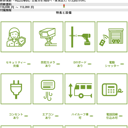
新御堂筋「桃山台駅西」交差点を南西へ「東泉丘3」の北西350m。
月額賃料
円
～
円
110,000
112,200
付属施設
特長と設備
防犯カメラ
DIYボード
電動
セキュリティー
シャッター
あり
あり
完備
ハイルーフ車
コンセント
エアコン
電話回線
引込み可
あり
あり
可