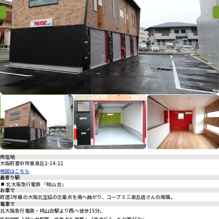
プライバシーポリシー
Previous
Previous
Nex
所在地
大阪府豊中市東泉丘2-14-22
地図はこちら
最寄り駅
北大阪急行電鉄 『桃山台』
お車で
府道2号線の大阪北生協の交差点を南へ曲がり、コープミニ泉丘店さんの南隣。
電車で
北大阪急行電鉄・桃山台駅より西へ徒歩15分。