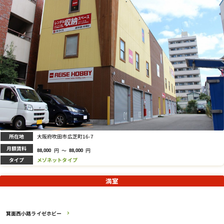
所在地
大阪府吹田市広芝町16-7
月額賃料
円
～
円
88,000
88,000
タイプ
メゾネットタイプ
満室
箕面西小路ライゼホビー