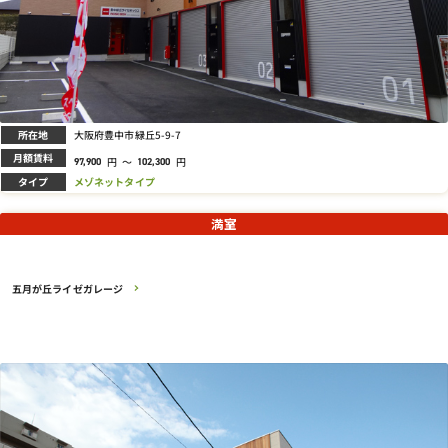
所在地
大阪府豊中市緑丘5-9-7
月額賃料
円
～
円
97,900
102,300
タイプ
メゾネットタイプ
満室
五月が丘ライゼガレージ