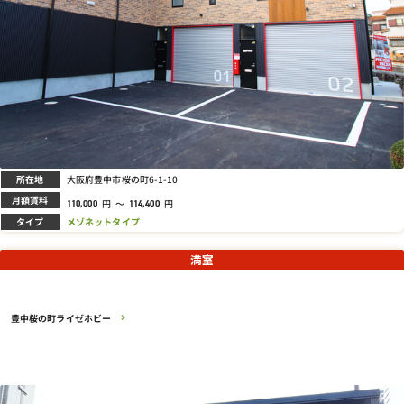
所在地
大阪府豊中市桜の町6-1-10
月額賃料
円
～
円
110,000
114,400
タイプ
メゾネットタイプ
満室
豊中桜の町ライゼホビー