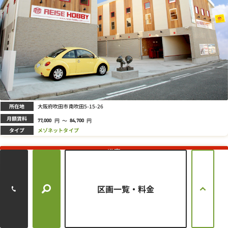
所在地
大阪府吹田市南吹田5-15-26
月額賃料
円
～
円
77,000
84,700
タイプ
メゾネットタイプ
満室
今宮２丁目ライゼホビー
区画一覧・料金