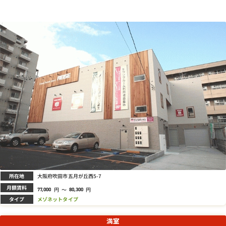
所在地
大阪府吹田市五月が丘西5-7
月額賃料
円
～
円
77,000
80,300
タイプ
メゾネットタイプ
満室