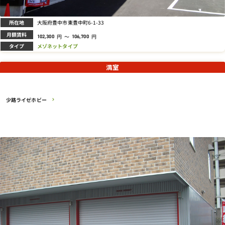
所在地
大阪府豊中市東豊中町6-1-33
月額賃料
円
～
円
102,300
106,700
タイプ
メゾネットタイプ
満室
少路ライゼホビー