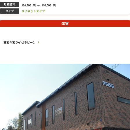
月額賃料
円
～
円
104,500
110,000
タイプ
メゾネットタイプ
満室
箕面今宮ライゼホビー2