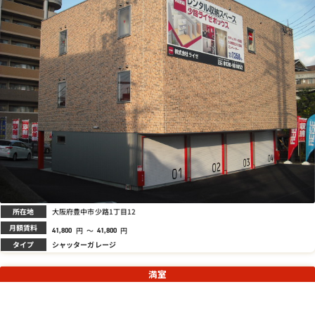
所在地
大阪府豊中市少路1丁目12
月額賃料
円
～
円
41,800
41,800
タイプ
シャッターガレージ
満室