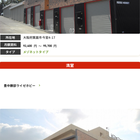
所在地
大阪府箕面市今宮4-17
月額賃料
円
～
円
92,400
95,700
タイプ
メゾネットタイプ
満室
豊中勝部ライゼホビー