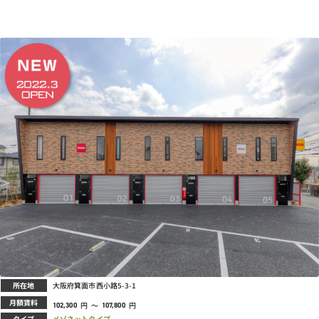
所在地
大阪府箕面市西小路5-3-1
月額賃料
円
～
円
102,300
107,800
タイプ
メゾネットタイプ