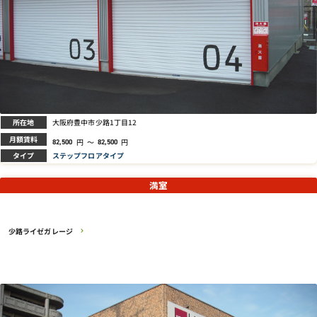
所在地
大阪府豊中市少路1丁目12
月額賃料
円
～
円
82,500
82,500
タイプ
ステップフロアタイプ
満室
少路ライゼガレージ