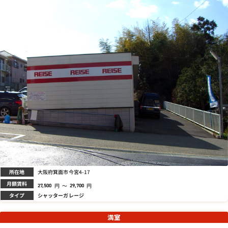
所在地
大阪府箕面市今宮4-17
月額賃料
円
～
円
27,500
29,700
タイプ
シャッターガレージ
満室