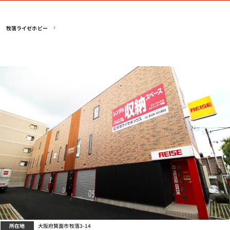
牧落ライゼホビー
所在地
大阪府箕面市牧落3-14