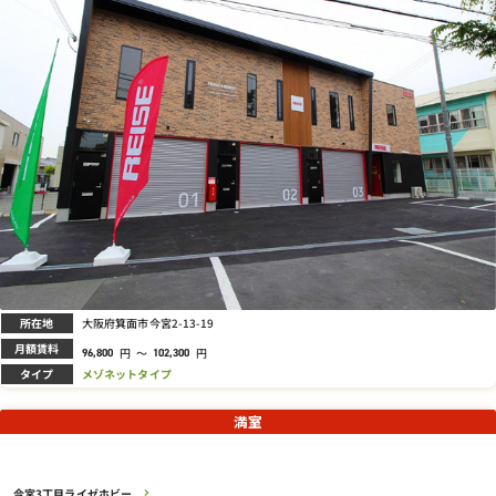
所在地
大阪府箕面市今宮2-13-19
月額賃料
円
～
円
96,800
102,300
タイプ
メゾネットタイプ
満室
今宮3丁目ライゼホビー