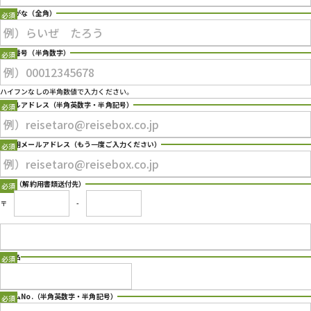
プライバシーポリシー
ふりがな
（全角）
電話番号
（半角数字）
ハイフンなしの半角数値で入力ください。
メールアドレス
（半角英数字・半角記号）
確認用メールアドレス
（もう一度ご入力ください）
住所 （解約用書類送付先）
〒
-
店舗名
Type 2 or more characters for results.
ルームNo.
（半角英数字・半角記号）