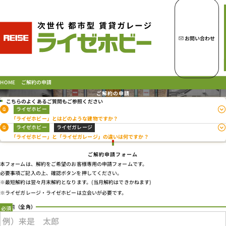
トップページへ
ライゼホビーの魅力
お問い合わせ
ライゼホビーを探す
ご解約の申請
HOME
ご解約の申請
こちらのよくあるご質問もご参照ください
ライゼホビー
Q
ラインナップ
「ライゼホビー」とはどのような建物ですか？
ライゼホビー
ライゼガレージ
Q
ご契約の流れ・
お支払方法
「ライゼホビー」と「ライゼガレージ」の違いは何ですか？
ご利用中のお客様
ご解約申請フォーム
よくあるご質問
本フォームは、解約をご希望のお客様専用の申請フォームです。
必要事項ご記入の上、確認ボタンを押してください。
PICK UP!
※最短解約は翌々月末解約となります。(当月解約はできかねます)
お問い合わせ
※ライゼガレージ・ライゼホビーは立会いが必要です。
会社概要
お名前
（全角）
特定商取引法に基づく表示