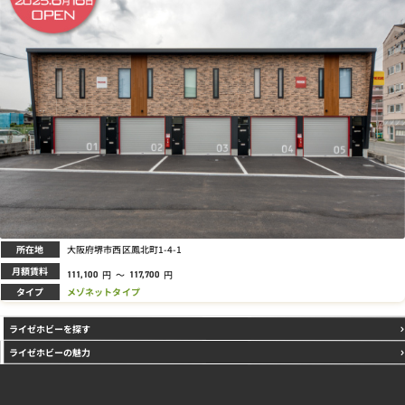
所在地
大阪府堺市西区鳳北町1-4-1
月額賃料
円
～
円
111,100
117,700
タイプ
メゾネットタイプ
ライゼホビーを探す
ライゼホビーの魅力