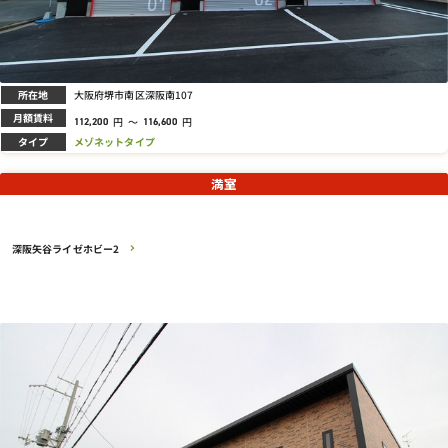
所在地
大阪府堺市南区深阪南107
月額賃料
円
～
円
112,200
116,600
タイプ
メゾネットタイプ
満室
深阪矢谷ライゼホビー2