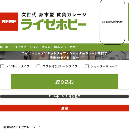
トップページへ
ライゼホビーの魅力
お問い合わせ
ライゼホビーを探す
堺市 のライゼホビー
ライゼホビーを探す
HOME
大阪府
ライゼホビーメゾネットタイプ・シャッターガレージを探す
堺市 の
ライゼホビー
ロフト付きガレージタイプ
シャッターガレージ
メゾネットタイプ
ラインナップ
ご契約の流れ・
お支払方法
ご利用中のお客様
よくあるご質問
件中
件を表示
11
1
-
11
PICK UP!
お問い合わせ
満室
会社概要
特定商取引法に基づく表示
堺東駅北ライゼガレージ