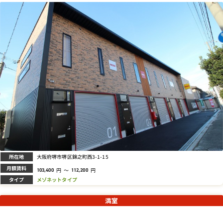
所在地
大阪府堺市堺区錦之町西3-1-15
月額賃料
円
～
円
103,400
112,200
タイプ
メゾネットタイプ
満室