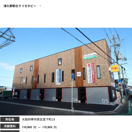
津久野駅北ライゼホビー
所在地
大阪府堺市西区宮下町18
月額賃料
円
～
円
110,000
115,500