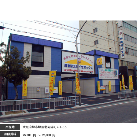
プライバシーポリシー
所在地
大阪府堺市堺区北向陽町2-1-55
月額賃料
円
～
円
25,300
25,300