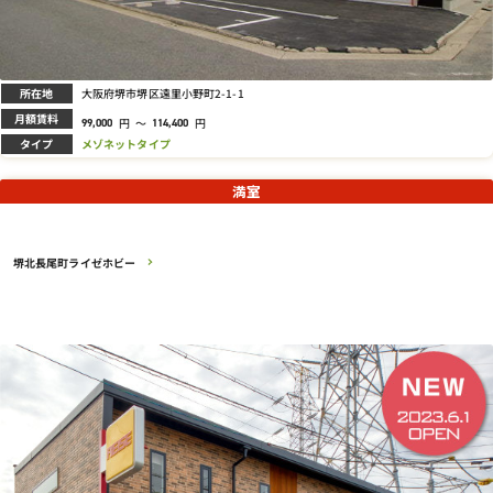
所在地
大阪府堺市堺区遠里小野町2-1-1
月額賃料
円
～
円
99,000
114,400
タイプ
メゾネットタイプ
満室
堺北長尾町ライゼホビー