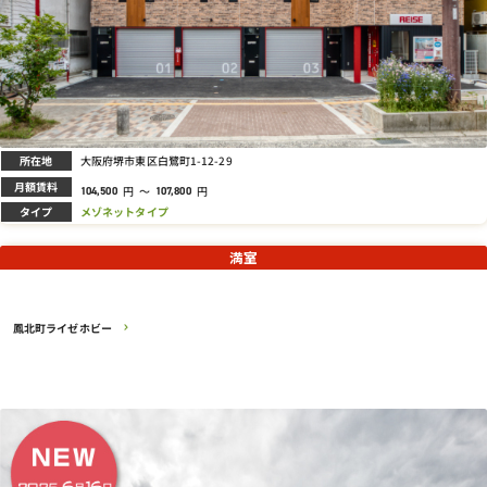
所在地
大阪府堺市東区白鷺町1-12-29
月額賃料
円
～
円
104,500
107,800
タイプ
メゾネットタイプ
満室
鳳北町ライゼホビー