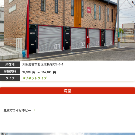
所在地
大阪府堺市北区北長尾町8-6-1
月額賃料
円
～
円
97,900
144,100
タイプ
メゾネットタイプ
満室
鳳東町ライゼホビー