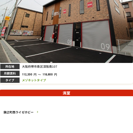
所在地
大阪府堺市南区深阪南107
月額賃料
円
～
円
112,200
118,800
タイプ
メゾネットタイプ
満室
錦之町西ライゼホビー