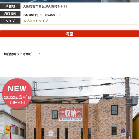
所在地
大阪府堺市西区津久野町3-8-29
月額賃料
円
～
円
105,600
110,000
タイプ
メゾネットタイプ
満室
堺白鷺町ライゼホビー