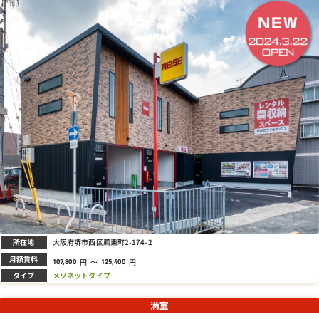
所在地
大阪府堺市西区鳳東町2-174-2
月額賃料
円
～
円
107,800
125,400
タイプ
メゾネットタイプ
満室