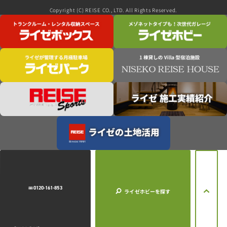
Copyright (C) REISE CO., LTD. All Rights Reserved.
0120-161-853
ライゼホビー
を探す