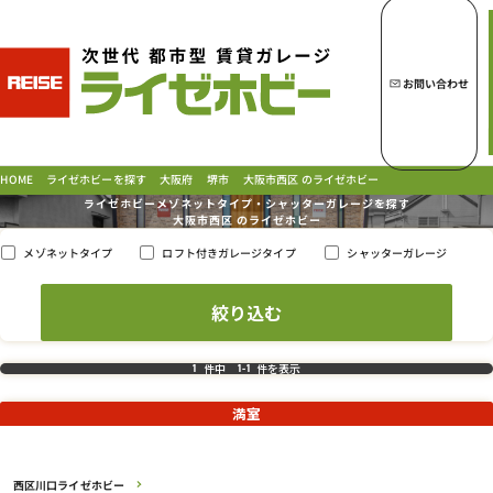
トップページへ
ライゼホビーの魅力
お問い合わせ
ライゼホビーを探す
大阪市西区 のライゼホビー
ライゼホビーを探す
HOME
大阪府
堺市
ライゼホビーメゾネットタイプ・シャッターガレージを探す
大阪市西区 の
ライゼホビー
ロフト付きガレージタイプ
シャッターガレージ
メゾネットタイプ
ラインナップ
ご契約の流れ・
お支払方法
ご利用中のお客様
よくあるご質問
件中
件を表示
1
1
-
1
PICK UP!
お問い合わせ
満室
会社概要
特定商取引法に基づく表示
西区川口ライゼホビー