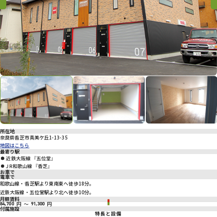
プライバシーポリシー
Previous
Previous
Nex
所在地
奈良県香芝市真美ケ丘1-13-35
地図はこちら
最寄り駅
近鉄大阪線 『五位堂』
JR和歌山線 『香芝』
お車で
電車で
和歌山線・香芝駅より東南東へ徒歩18分。
近鉄大阪線・五位堂駅より北へ徒歩10分。
月額賃料
円
～
円
84,700
91,300
付属施設
特長と設備