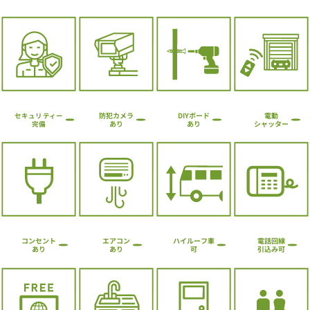
防犯カメラ
DIYボード
電動
セキュリティー
シャッター
あり
あり
完備
ハイルーフ車
コンセント
エアコン
電話回線
引込み可
あり
あり
可