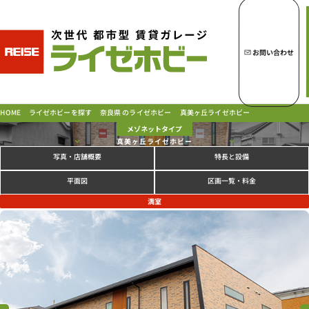
トップページへ
ライゼホビーの魅力
お問い合わせ
ライゼホビーを探す
奈良県 のライゼホビー
真美ヶ丘ライゼホビー
ライゼホビーを探す
HOME
メゾネットタイプ
真美ヶ丘ライゼホビー
写真
特長と設備
・店舗概要
ラインナップ
ご契約の流れ・
お支払方法
区画一覧・料金
平面図
ご利用中のお客様
満室
よくあるご質問
PICK UP!
お問い合わせ
会社概要
特定商取引法に基づく表示