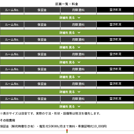
区画一覧・料金
ご利用中
円
01
82,500
88,000
円
ご利用中
円
02
80,300
85,800
円
ご利用中
円
03
85,800
91,300
円
ご利用中
円
04
79,200
84,700
円
ご利用中
円
05
80,300
85,800
円
ご利用中
円
06
80,300
85,800
円
ご利用中
円
07
82,500
88,000
円
※表示サイズは目安です。実際の寸法・形状・設備等は現況を優先します。
その他費用
保証金（解約時敷引き有）・電気代50KWh/月まで無料・車庫証明代10,000円