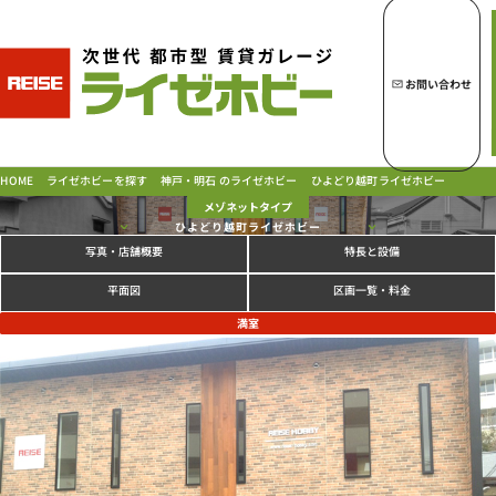
トップページへ
ライゼホビーの魅力
お問い合わせ
ライゼホビーを探す
神戸・明石 のライゼホビー
ひよどり越町ライゼホビー
ライゼホビーを探す
HOME
メゾネットタイプ
ひよどり越町ライゼホビー
写真
特長と設備
・店舗概要
ラインナップ
ご契約の流れ・
お支払方法
区画一覧・料金
平面図
ご利用中のお客様
満室
よくあるご質問
PICK UP!
お問い合わせ
会社概要
特定商取引法に基づく表示