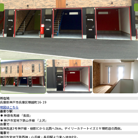
プライバシーポリシー
Previous
Previous
Nex
所在地
兵庫県神戸市兵庫区鵯越町16-19
地図はこちら
最寄り駅
神鉄有馬線 『長田』
神戸市営地下鉄山手線 『上沢』
お車で
阪神高速3号神戸線・柳原ICから北西へ3km。デイリーカナートイズミヤ鵯町店の西側。
電車で
神戸市営地下鉄西神・山手線・長田駅より東へ徒歩8分。