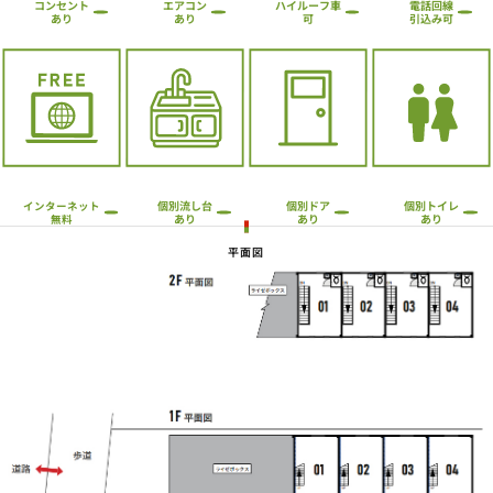
ハイルーフ車
コンセント
エアコン
電話回線
引込み可
あり
あり
可
個別流し台
個別トイレ
個別ドア
インターネット
あり
あり
あり
無料
平面図