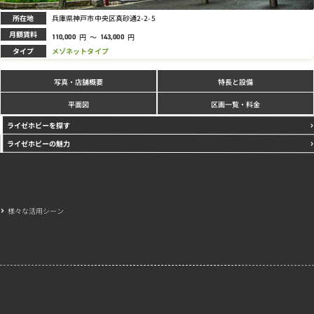
所在地
兵庫県神戸市中央区真砂通2-2-5
月額賃料
円
～
円
110,000
143,000
タイプ
メゾネットタイプ
写真
特長と設備
・店舗概要
区画一覧・料金
平面図
ライゼホビーを探す
ライゼホビーの魅力
様々な活用シーン