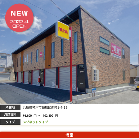
所在地
兵庫県神戸市須磨区南町1-4-16
月額賃料
円
～
円
96,800
102,300
タイプ
メゾネットタイプ
満室