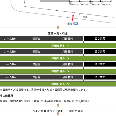
区画一覧・料金
ご利用中
円
01
76,450
81,950
円
ご利用中
円
02
76,450
81,950
円
ご利用中
円
03
76,450
81,950
円
ご利用中
円
04
78,650
84,150
円
※表示サイズは目安です。実際の寸法・形状・設備等は現況を優先します。
その他費用
保証金（解約時敷引き有）・電気代50KWhまで無料・車庫証明代10,000円
ひよどり越町ライゼホビー
付近の地図