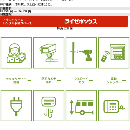
神戸電鉄・湊川駅より北西へ徒歩15分。
月額賃料
円
～
円
81,950
84,150
付属施設
トランクルーム・
レンタル収納スペース
特長と設備
防犯カメラ
DIYボード
電動
セキュリティー
シャッター
あり
あり
完備