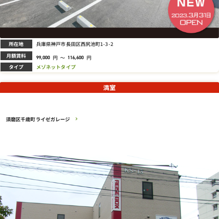
所在地
兵庫県神戸市長田区西尻池町1-3-2
月額賃料
円
～
円
99,000
116,600
タイプ
メゾネットタイプ
満室
須磨区千歳町ライゼガレージ