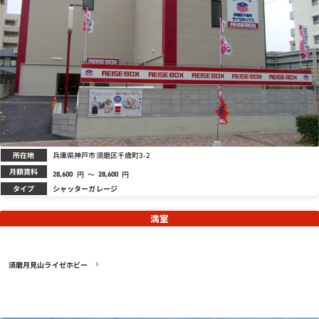
所在地
兵庫県神戸市須磨区千歳町3-2
月額賃料
円
～
円
28,600
28,600
タイプ
シャッターガレージ
満室
須磨月見山ライゼホビー