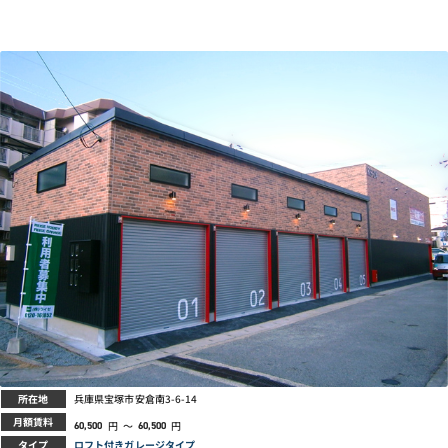
所在地
兵庫県宝塚市安倉南3-6-14
月額賃料
円
～
円
60,500
60,500
タイプ
ロフト付きガレージタイプ