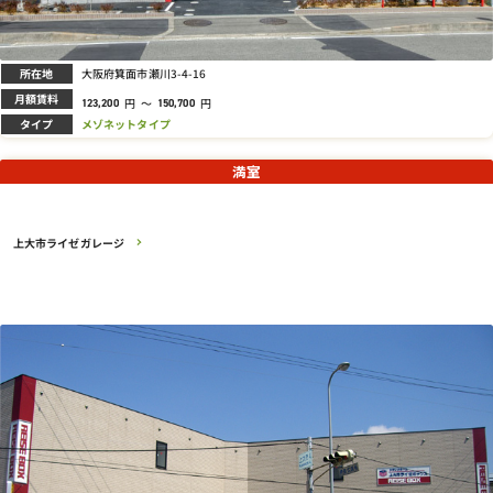
所在地
大阪府箕面市瀬川3-4-16
月額賃料
円
～
円
123,200
150,700
タイプ
メゾネットタイプ
満室
上大市ライゼガレージ