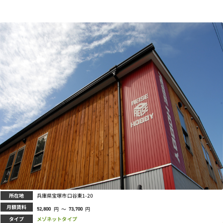
所在地
兵庫県宝塚市口谷東1-20
月額賃料
円
～
円
52,800
73,700
タイプ
メゾネットタイプ