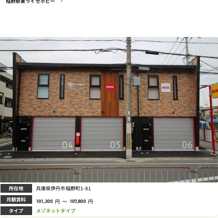
稲野駅東ライゼホビー
所在地
兵庫県伊丹市稲野町1-81
月額賃料
円
～
円
101,200
107,800
タイプ
メゾネットタイプ