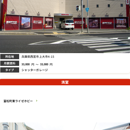
所在地
兵庫県西宮市上大市4-15
月額賃料
円
～
円
33,000
33,000
タイプ
シャッターガレージ
満室
富松町東ライゼホビー