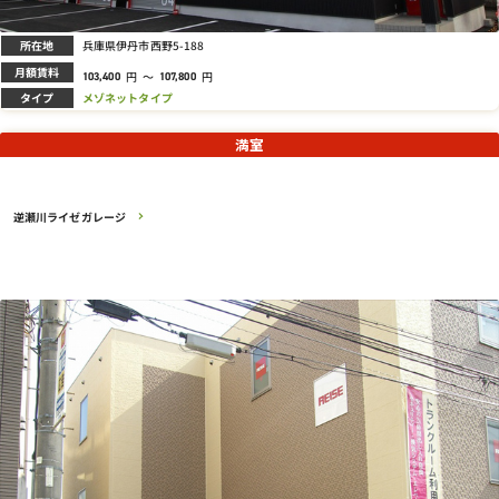
所在地
兵庫県伊丹市西野5-188
月額賃料
円
～
円
103,400
107,800
タイプ
メゾネットタイプ
満室
逆瀬川ライゼガレージ