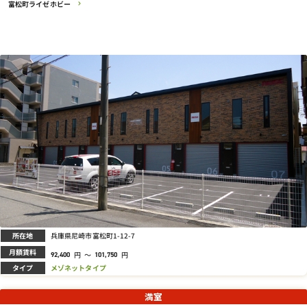
富松町ライゼホビー
所在地
兵庫県尼崎市富松町1-12-7
月額賃料
円
～
円
92,400
101,750
タイプ
メゾネットタイプ
満室