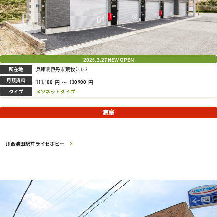
2026.3.27
NEW OPEN
所在地
兵庫県伊丹市荒牧2-1-3
月額賃料
円
～
円
111,100
130,900
タイプ
メゾネットタイプ
満室
川西池田駅前ライゼホビー