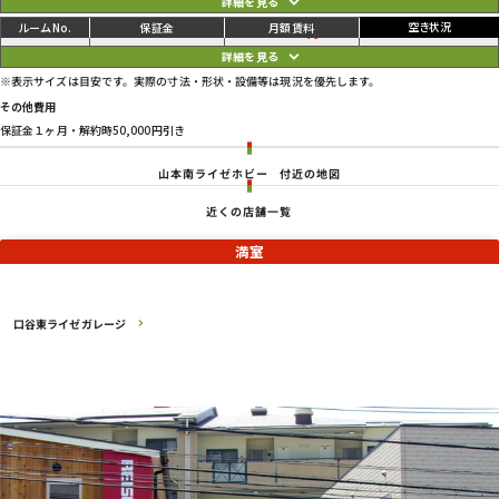
ご利用中
円
06
113,300
118,800
円
※表示サイズは目安です。実際の寸法・形状・設備等は現況を優先します。
その他費用
保証金１ヶ月・解約時50,000円引き
山本南ライゼホビー
付近の地図
近くの店舗一覧
満室
口谷東ライゼガレージ