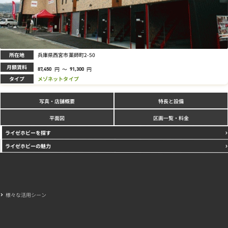
所在地
兵庫県西宮市薬師町2-50
月額賃料
円
～
円
87,450
91,300
タイプ
メゾネットタイプ
写真
特長と設備
・店舗概要
区画一覧・料金
平面図
ライゼホビーを探す
ライゼホビーの魅力
様々な活用シーン