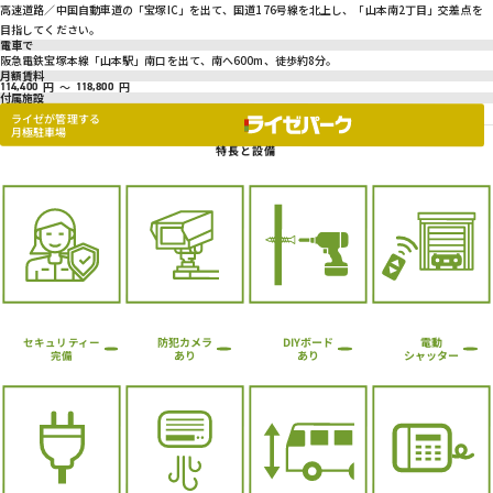
高速道路／中国自動車道の「宝塚IC」を出て、国道176号線を北上し、「山本南2丁目」交差点を
目指してください。
電車で
阪急電鉄宝塚本線「山本駅」南口を出て、南へ600m、徒歩約8分。
月額賃料
円
～
円
114,400
118,800
付属施設
ライゼが管理する
月極駐車場
特長と設備
防犯カメラ
DIYボード
電動
セキュリティー
シャッター
あり
あり
完備