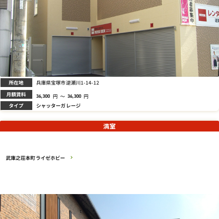
所在地
兵庫県宝塚市逆瀬川1-14-12
月額賃料
円
～
円
36,300
36,300
タイプ
シャッターガレージ
満室
武庫之荘本町ライゼホビー