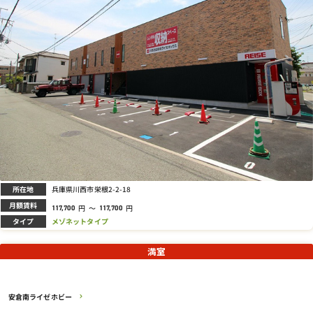
所在地
兵庫県川西市栄根2-2-18
月額賃料
円
～
円
117,700
117,700
タイプ
メゾネットタイプ
満室
安倉南ライゼホビー