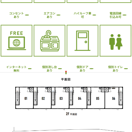
ハイルーフ車
コンセント
エアコン
電話回線
引込み可
あり
あり
可
個別流し台
個別トイレ
個別ドア
インターネット
あり
あり
あり
無料
平面図