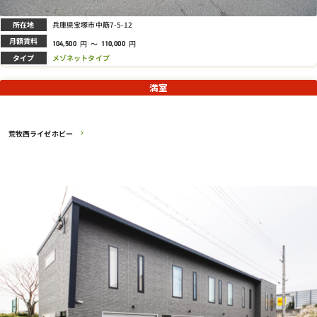
所在地
兵庫県宝塚市中筋7-5-12
月額賃料
円
～
円
104,500
110,000
タイプ
メゾネットタイプ
満室
荒牧西ライゼホビー