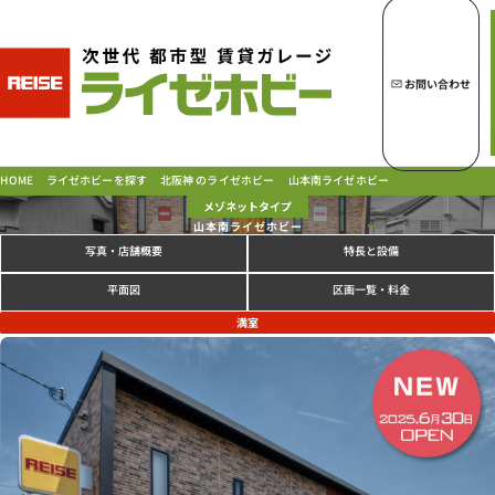
トップページへ
ライゼホビーの魅力
お問い合わせ
ライゼホビーを探す
北阪神 のライゼホビー
ライゼホビーを探す
山本南ライゼホビー
HOME
メゾネットタイプ
山本南ライゼホビー
写真
特長と設備
・店舗概要
ラインナップ
ご契約の流れ・
お支払方法
区画一覧・料金
平面図
ご利用中のお客様
満室
よくあるご質問
PICK UP!
お問い合わせ
会社概要
特定商取引法に基づく表示