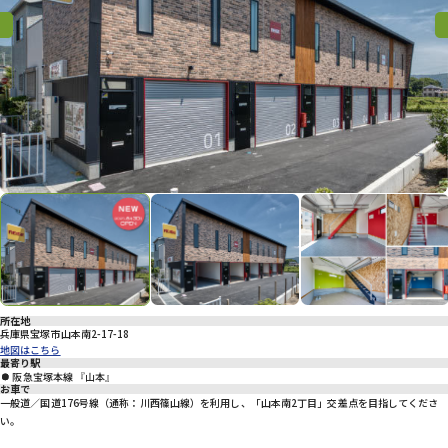
プライバシーポリシー
Previous
Previous
Nex
所在地
兵庫県宝塚市山本南2-17-18
地図はこちら
最寄り駅
阪急宝塚本線 『山本』
お車で
一般道／国道176号線（通称：川西篠山線）を利用し、「山本南2丁目」交差点を目指してくださ
い。