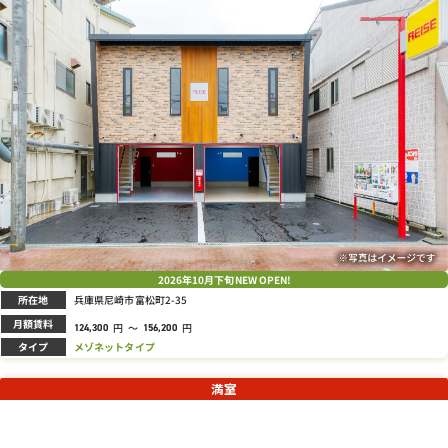
2026年
10月下旬
NEW OPEN!
所在地
兵庫県尼崎市富松町2-35
月額賃料
円
～
円
124,300
156,200
タイプ
メゾネットタイプ
満室