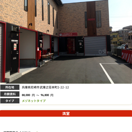
所在地
兵庫県尼崎市武庫之荘本町2-22-12
月額賃料
円
～
円
88,000
96,800
タイプ
メゾネットタイプ
満室