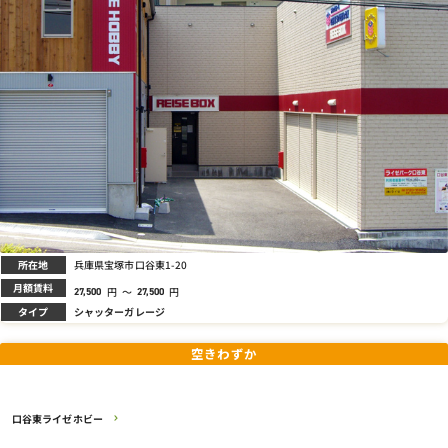
所在地
兵庫県宝塚市口谷東1-20
月額賃料
円
～
円
27,500
27,500
タイプ
シャッターガレージ
空きわずか
口谷東ライゼホビー