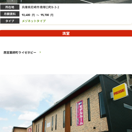
所在地
兵庫県尼崎市南塚口町8-3-2
月額賃料
円
～
円
92,400
95,700
タイプ
メゾネットタイプ
満室
西宮薬師町ライゼホビー