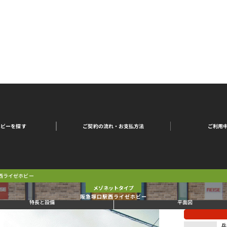
ご契約の流れ・
ご利用
ホビーを探す
お支払方法
西ライゼホビー
メゾネットタイプ
阪急塚口駅西ライゼホビー
特長と設備
平面図
兵