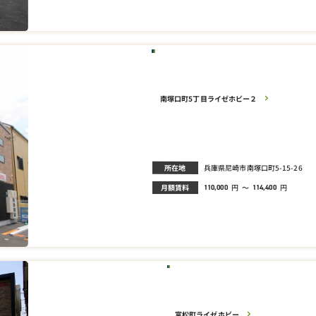
南塚口町5丁目ライゼホビー２
所在地
兵庫県尼崎市南塚口町5-15-26
月額賃料
円
～
円
110,000
114,400
富松町ライゼホビー