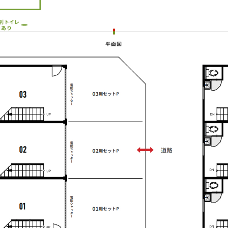
別トイレ
あり
平面図