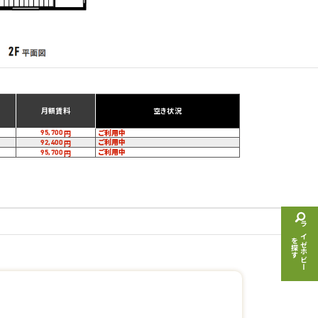
月額賃料
空き状況
ご利用中
95,700
円
ご利用中
92,400
円
ご利用中
95,700
円
ライゼホビー
を探す