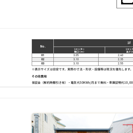
1F
No.
シャッター
シャッ
間口（ｍ）
高さ（
01
3.05
2.40
02
3.10
2.35
03
3.10
2.55
※表示サイズは目安です。実際の寸法・形状・設備等は現況を優先します
その他費用
保証金（解約時敷引き有）・電気代50KWh/月まで無料・車庫証明代10,00