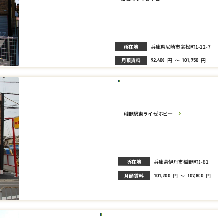
所在地
兵庫県尼崎市富松町1-12-7
月額賃料
円
～
円
92,400
101,750
稲野駅東ライゼホビー
所在地
兵庫県伊丹市稲野町1-81
月額賃料
円
～
円
101,200
107,800