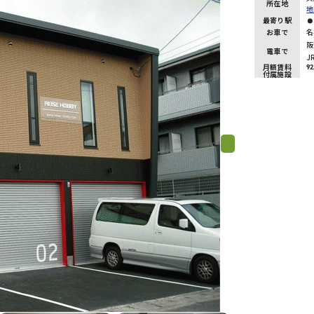
所在地
地
最寄り駅
お車で
名
阪
電車で
J
月額賃料
92
付属施設
Next