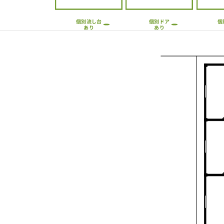
個別流し台
個
個別ドア
あり
あり