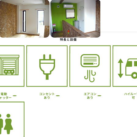
Next
特長と設備
ハイルー
コンセント
エアコン
電動
ャッター
あり
あり
可