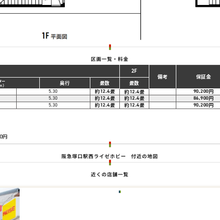
区画一覧・料金
1F
2F
備考
保証金
ター
奥行
畳数
畳数
ｍ）
約
畳
円
5.30
12.4
約
畳
90,200
12.4
約
畳
約
畳
円
5.30
12.4
12.4
86,900
約
畳
約
畳
円
5.30
12.4
12.4
90,200
。
0円
阪急塚口駅西ライゼホビー
付近の地図
近くの店舗一覧