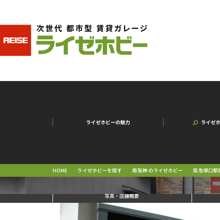
ライゼホビーの魅力
ライゼ
阪急塚口駅
南阪神 のライゼホビー
ライゼホビーを探す
HOME
写真
・店舗概要