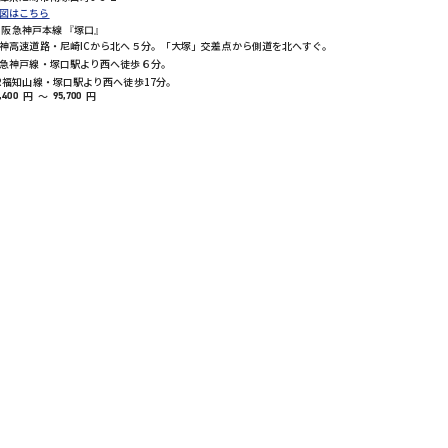
図はこちら
阪急神戸本線 『塚口』
神高速道路・尼崎ICから北へ５分。「大塚」交差点から側道を北へすぐ。
急神戸線・塚口駅より西へ徒歩６分。
R福知山線・塚口駅より西へ徒歩17分。
円
～
円
,400
95,700