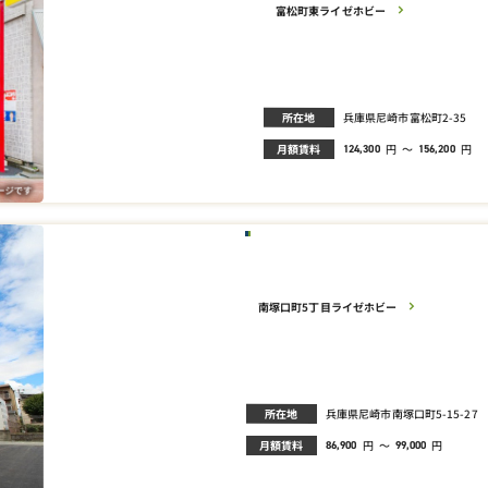
富松町東ライゼホビー
所在地
兵庫県尼崎市富松町2-35
月額賃料
円
～
円
124,300
156,200
南塚口町5丁目ライゼホビー
所在地
兵庫県尼崎市南塚口町5-15-27
月額賃料
円
～
円
86,900
99,000