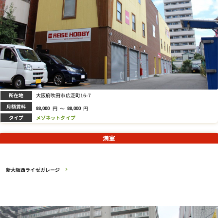
所在地
大阪府吹田市広芝町16-7
月額賃料
円
～
円
88,000
88,000
タイプ
メゾネットタイプ
満室
新大阪西ライゼガレージ