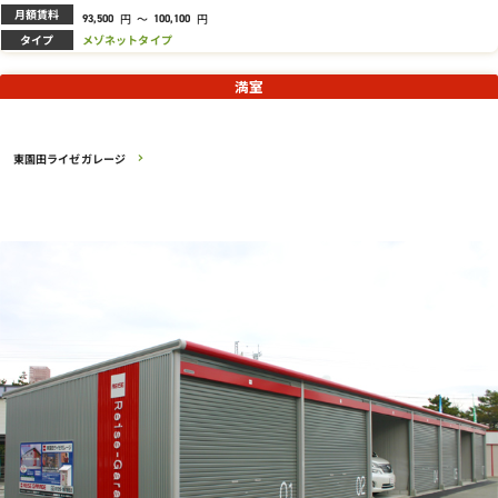
月額賃料
円
～
円
93,500
100,100
タイプ
メゾネットタイプ
満室
東園田ライゼガレージ