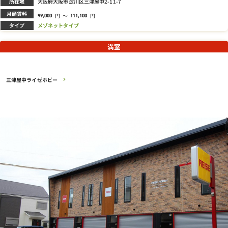
所在地
大阪府大阪市淀川区三津屋中2-11-7
月額賃料
円
～
円
99,000
111,100
タイプ
メゾネットタイプ
満室
三津屋中ライゼホビー