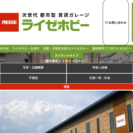
トップページへ
ライゼホビーの魅力
お問い合わせ
ライゼホビーを探す
北摂・大阪府北部 のライゼホビー
服部寿町３丁目ライゼホビー
ライゼホビーを探す
HOME
メゾネットタイプ
服部寿町３丁目ライゼホビー
写真
特長と設備
・店舗概要
ラインナップ
ご契約の流れ・
お支払方法
区画一覧・料金
平面図
ご利用中のお客様
満室
よくあるご質問
PICK UP!
お問い合わせ
会社概要
特定商取引法に基づく表示