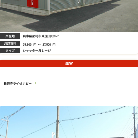
所在地
兵庫県尼崎市東園田町8-2
月額賃料
円
～
円
25,300
27,500
タイプ
シャッターガレージ
満室
長興寺ライゼホビー