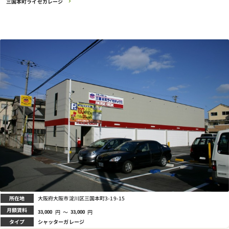
三国本町ライゼガレージ
所在地
大阪府大阪市淀川区三国本町3-19-15
月額賃料
円
～
円
33,000
33,000
タイプ
シャッターガレージ