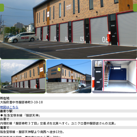
プライバシーポリシー
Previous
Previous
Nex
所在地
大阪府豊中市服部寿町3-10-18
地図はこちら
最寄り駅
阪急宝塚本線 『服部天神』
お車で
内環状線「服部寿町３丁目」交差点を北東へすぐ。ユニクロ豊中服部店さんの北東。
電車で
阪急宝塚線・服部天神駅より南西へ徒歩13分。