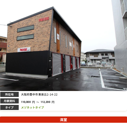
所在地
大阪府豊中市東泉丘2-14-22
月額賃料
円
～
円
110,000
112,200
タイプ
メゾネットタイプ
満室