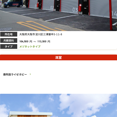
所在地
大阪府大阪市淀川区三津屋中3-11-8
月額賃料
円
～
円
104,500
113,300
タイプ
メゾネットタイプ
満室
南吹田ライゼホビー