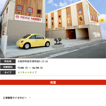
所在地
大阪府吹田市南吹田5-15-26
月額賃料
円
～
円
77,000
84,700
タイプ
メゾネットタイプ
満室
三津屋南ライゼホビー