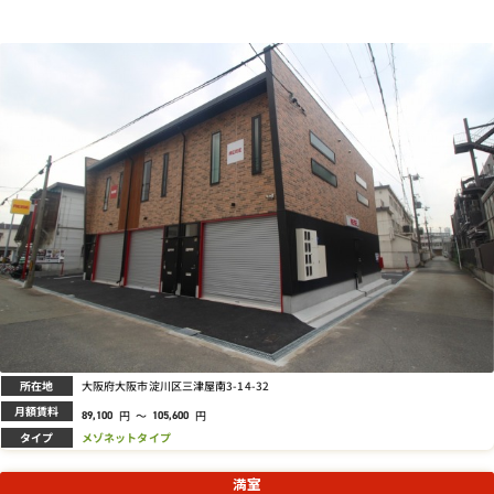
所在地
大阪府大阪市淀川区三津屋南3-14-32
月額賃料
円
～
円
89,100
105,600
タイプ
メゾネットタイプ
満室