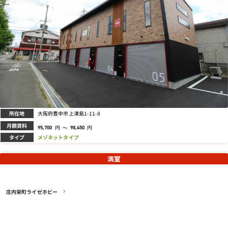
所在地
大阪府豊中市上津島1-11-8
月額賃料
円
～
円
95,700
98,450
タイプ
メゾネットタイプ
満室
庄内栄町ライゼホビー