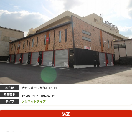
所在地
大阪府豊中市勝部1-12-14
月額賃料
円
～
円
99,000
106,700
タイプ
メゾネットタイプ
満室