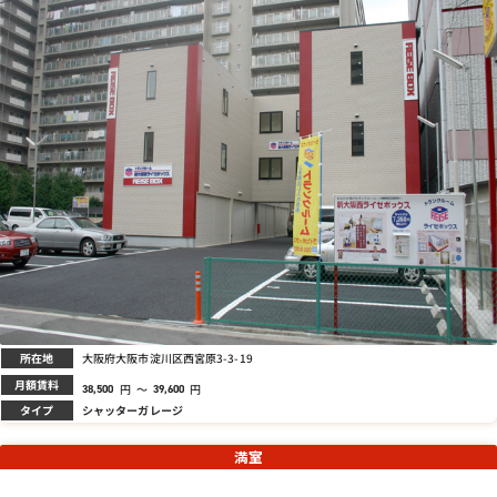
所在地
大阪府大阪市淀川区西宮原3-3-19
月額賃料
円
～
円
38,500
39,600
タイプ
シャッターガレージ
満室