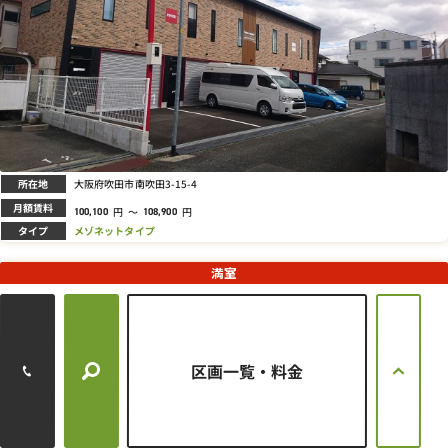
所在地
大阪府吹田市南吹田3-15-4
月額賃料
円
～
円
100,100
108,900
タイプ
メゾネットタイプ
満室
南吹田3丁目ライゼホビー2
区画一覧・料金