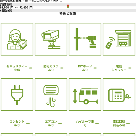
阪神高速池田線・豊中南出口から西へ700m。
月額賃料
円
～
円
86,900
92,400
付属施設
特長と設備
防犯カメラ
DIYボード
電動
セキュリティー
シャッター
あり
あり
完備
ハイルーフ車
コンセント
エアコン
電話回線
引込み可
あり
あり
可