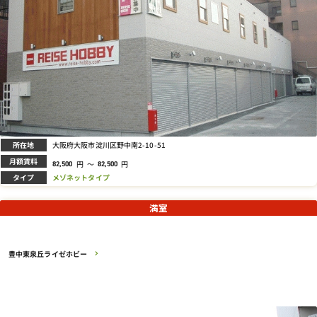
所在地
大阪府大阪市淀川区野中南2-10-51
月額賃料
円
～
円
82,500
82,500
タイプ
メゾネットタイプ
満室
豊中東泉丘ライゼホビー