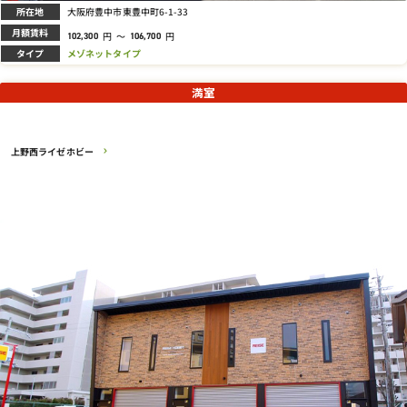
所在地
大阪府豊中市東豊中町6-1-33
月額賃料
円
～
円
102,300
106,700
タイプ
メゾネットタイプ
満室
上野西ライゼホビー