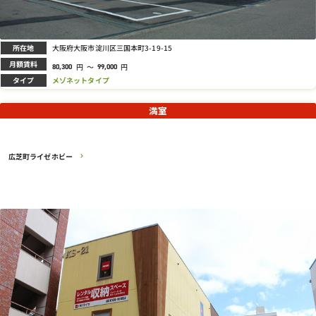
所在地
大阪府大阪市淀川区三国本町3-19-15
月額賃料
円
～
円
80,300
99,000
タイプ
メゾネットタイプ
満室
広芝町ライゼホビー