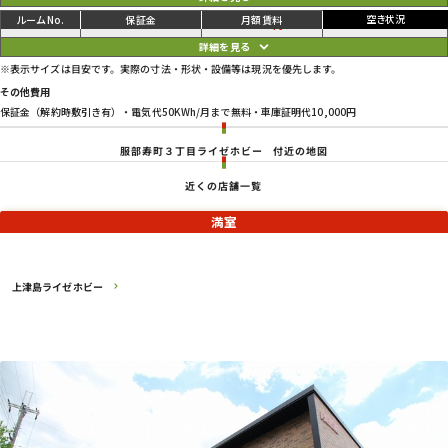
ご利用中
円
08
84,700
90,200
円
※表示サイズは目安です。実際の寸法・形状・設備等は現況を優先します。
その他費用
保証金（解約時敷引き有）・電気代50KWh/月まで無料・車庫証明代10,000円
服部寿町３丁目ライゼホビー
付近の地図
近くの店舗一覧
満室
上津島ライゼホビー