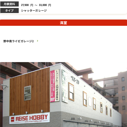
月額賃料
円
～
円
27,500
33,000
タイプ
シャッターガレージ
満室
野中南ライゼガレージ2