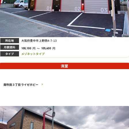
所在地
大阪府豊中市上野西4-7-13
月額賃料
円
～
円
100,100
105,600
タイプ
メゾネットタイプ
満室
南吹田３丁目ライゼホビー