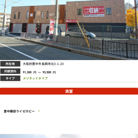
所在地
大阪府豊中市長興寺北3-1-20
月額賃料
円
～
円
91,300
93,500
タイプ
メゾネットタイプ
満室
豊中勝部ライゼホビー