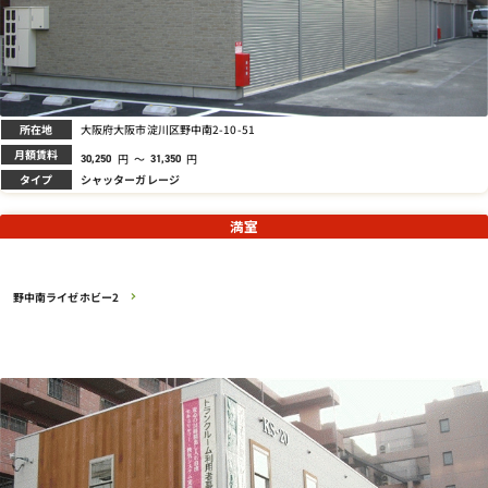
所在地
大阪府大阪市淀川区野中南2-10-51
月額賃料
円
～
円
30,250
31,350
タイプ
シャッターガレージ
満室
野中南ライゼホビー2