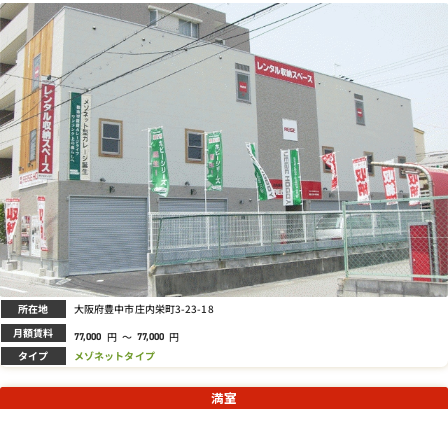
所在地
大阪府豊中市庄内栄町3-23-18
月額賃料
円
～
円
77,000
77,000
タイプ
メゾネットタイプ
満室