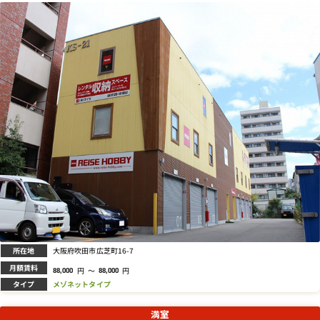
所在地
大阪府吹田市広芝町16-7
月額賃料
円
～
円
88,000
88,000
タイプ
メゾネットタイプ
満室