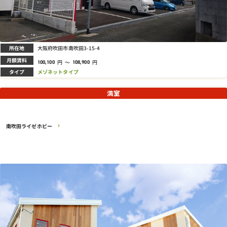
所在地
大阪府吹田市南吹田3-15-4
月額賃料
円
～
円
100,100
108,900
タイプ
メゾネットタイプ
満室
南吹田ライゼホビー