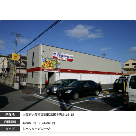
所在地
大阪府大阪市淀川区三国本町3-19-15
月額賃料
円
～
円
33,000
33,000
タイプ
シャッターガレージ