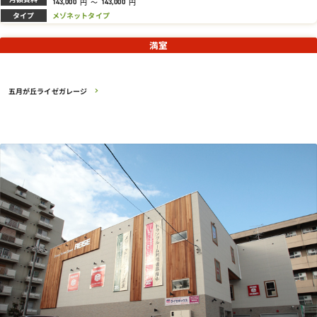
円
～
円
143,000
143,000
タイプ
メゾネットタイプ
満室
五月が丘ライゼガレージ