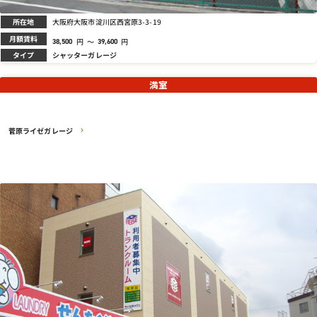
所在地
大阪府大阪市淀川区西宮原3-3-19
月額賃料
円
～
円
38,500
39,600
タイプ
シャッターガレージ
満室
菅原ライゼガレージ