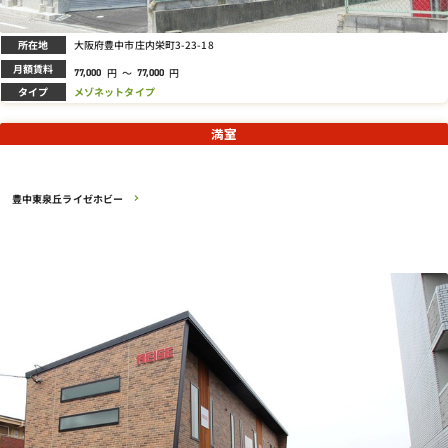
所在地
大阪府豊中市庄内栄町3-23-18
月額賃料
円
～
円
77,000
77,000
タイプ
メゾネットタイプ
満室
豊中東泉丘ライゼホビー