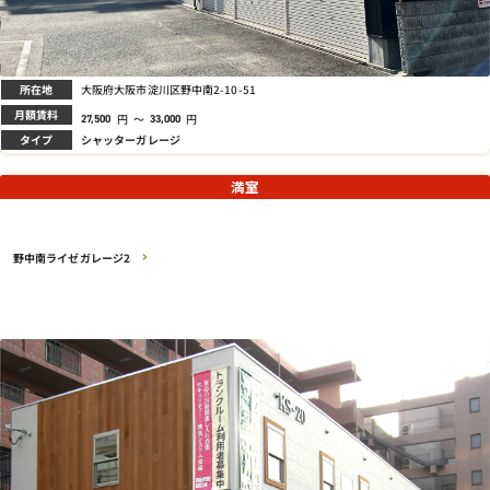
所在地
大阪府大阪市淀川区野中南2-10-51
月額賃料
円
～
円
27,500
33,000
タイプ
シャッターガレージ
満室
野中南ライゼガレージ2