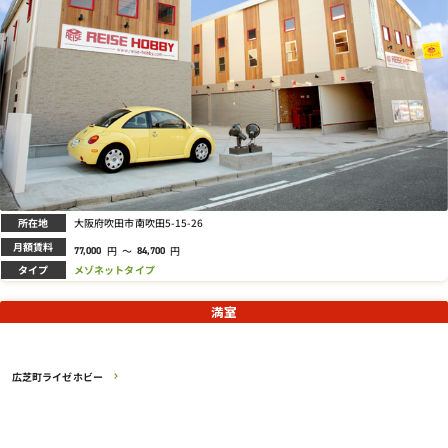
所在地
大阪府吹田市南吹田5-15-26
月額賃料
円
～
円
77,000
84,700
タイプ
メゾネットタイプ
満室
広芝町ライゼホビー