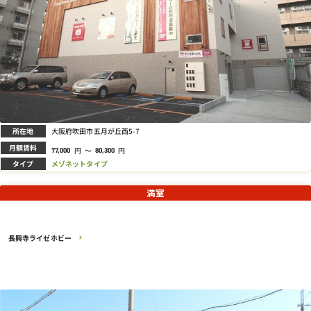
所在地
大阪府吹田市五月が丘西5-7
月額賃料
円
～
円
77,000
80,300
タイプ
メゾネットタイプ
満室
長興寺ライゼホビー