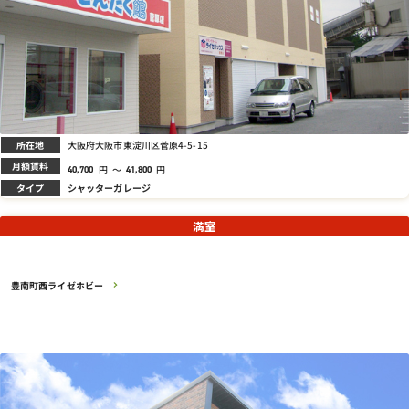
所在地
大阪府大阪市東淀川区菅原4-5-15
月額賃料
円
～
円
40,700
41,800
タイプ
シャッターガレージ
満室
豊南町西ライゼホビー