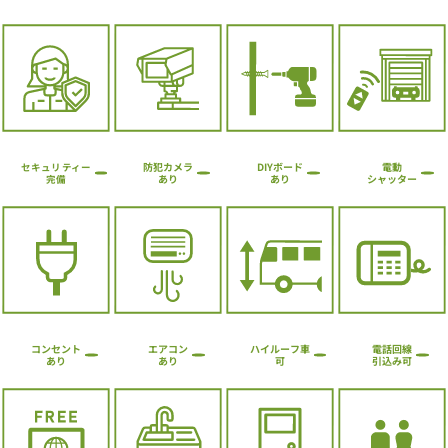
防犯カメラ
DIYボード
電動
セキュリティー
シャッター
あり
あり
完備
ハイルーフ車
コンセント
エアコン
電話回線
引込み可
あり
あり
可