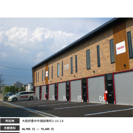
所在地
大阪府豊中市服部寿町3-10-18
月額賃料
円
～
円
86,900
92,400