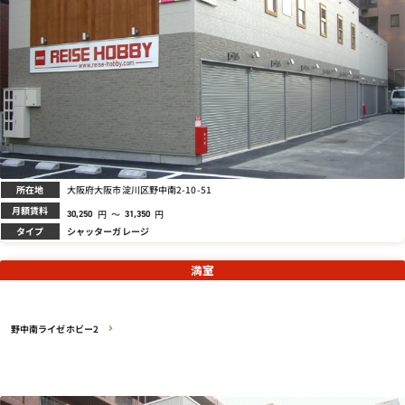
所在地
大阪府大阪市淀川区野中南2-10-51
月額賃料
円
～
円
30,250
31,350
タイプ
シャッターガレージ
満室
野中南ライゼホビー2