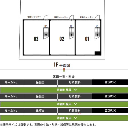
区画一覧・料金
ご利用中
円
01
89,100
94,600
円
ご利用中
円
02
85,800
91,300
円
ご利用中
円
03
89,100
94,600
円
※表示サイズは目安です。実際の寸法・形状・設備等は現況を優先します。