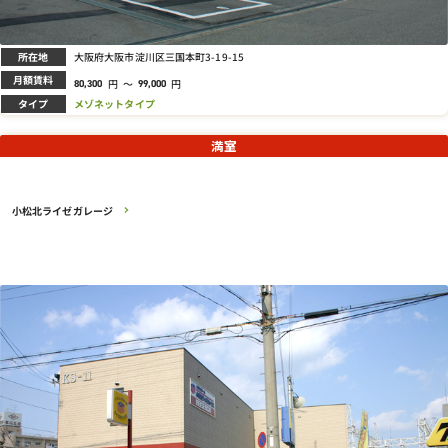
所在地
大阪府大阪市淀川区三国本町3-19-15
月額賃料
円
～
円
80,300
99,000
タイプ
メゾネットタイプ
満室
小松北ライゼガレージ