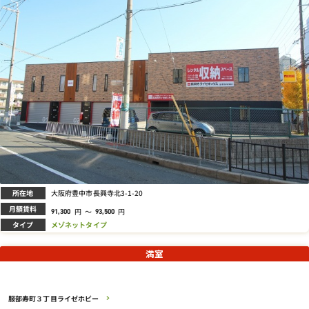
所在地
大阪府豊中市長興寺北3-1-20
月額賃料
円
～
円
91,300
93,500
タイプ
メゾネットタイプ
満室
服部寿町３丁目ライゼホビー