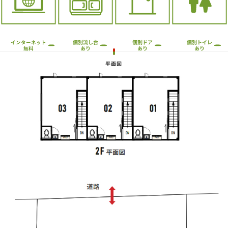
個別流し台
個別トイレ
個別ドア
インターネット
あり
あり
あり
無料
平面図