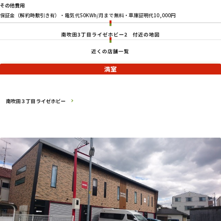
その他費用
保証金（解約時敷引き有）・電気代50KWh/月まで無料・車庫証明代10,000円
南吹田3丁目ライゼホビー2
付近の地図
近くの店舗一覧
満室
南吹田３丁目ライゼホビー