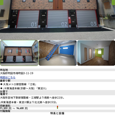
プライバシーポリシー
Previous
Previous
Nex
所在地
大阪府吹田市南吹田3-11-19
地図はこちら
最寄り駅
大阪メトロ御堂筋線 『江坂』
JR東海道本線(京都～大阪) 『東淀川』
お車で
電車で
大阪市営地下鉄御堂筋線・江坂駅より南東へ徒歩21分。
JR東海道本線・東淀川駅より北北東へ徒歩15分。
月額賃料
円
～
円
91,300
94,600
付属施設
特長と設備