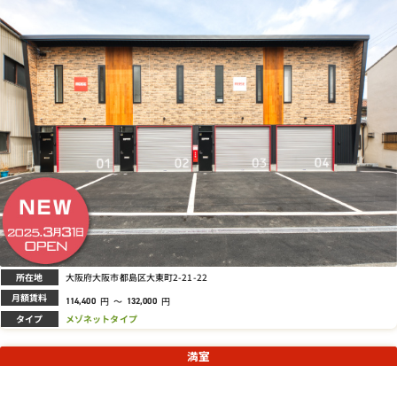
所在地
大阪府大阪市都島区大東町2-21-22
月額賃料
円
～
円
114,400
132,000
タイプ
メゾネットタイプ
満室