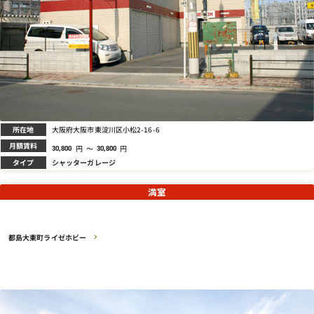
所在地
大阪府大阪市東淀川区小松2-16-6
月額賃料
円
～
円
30,800
30,800
タイプ
シャッターガレージ
満室
都島大東町ライゼホビー