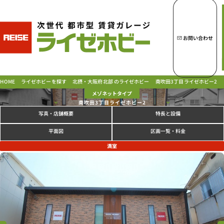
トップページへ
ライゼホビーの魅力
お問い合わせ
ライゼホビーを探す
北摂・大阪府北部 のライゼホビー
南吹田3丁目ライゼホビー2
ライゼホビーを探す
HOME
メゾネットタイプ
南吹田3丁目ライゼホビー2
写真
特長と設備
・店舗概要
ラインナップ
ご契約の流れ・
お支払方法
区画一覧・料金
平面図
ご利用中のお客様
満室
よくあるご質問
PICK UP!
お問い合わせ
会社概要
特定商取引法に基づく表示