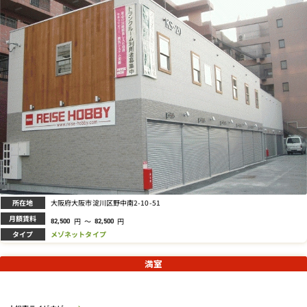
所在地
大阪府大阪市淀川区野中南2-10-51
月額賃料
円
～
円
82,500
82,500
タイプ
メゾネットタイプ
満室