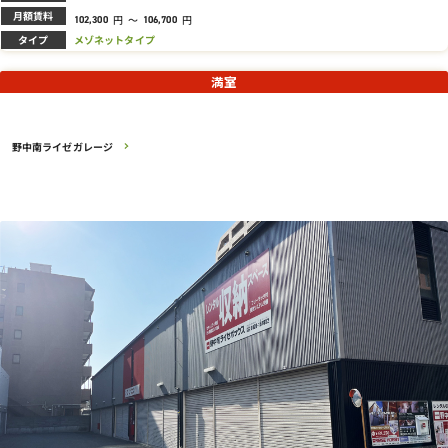
月額賃料
円
～
円
102,300
106,700
タイプ
メゾネットタイプ
満室
野中南ライゼガレージ