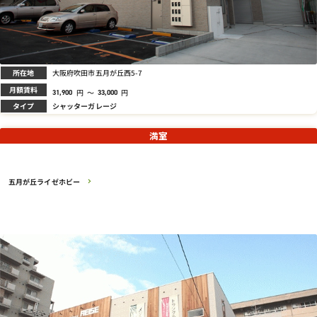
所在地
大阪府吹田市五月が丘西5-7
月額賃料
円
～
円
31,900
33,000
タイプ
シャッターガレージ
満室
五月が丘ライゼホビー