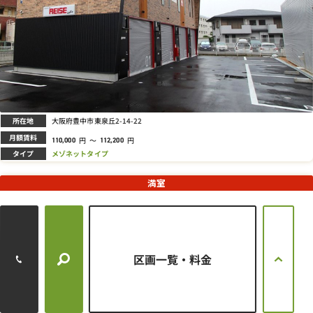
所在地
大阪府豊中市東泉丘2-14-22
月額賃料
円
～
円
110,000
112,200
タイプ
メゾネットタイプ
満室
上津島ライゼホビー
区画一覧・料金