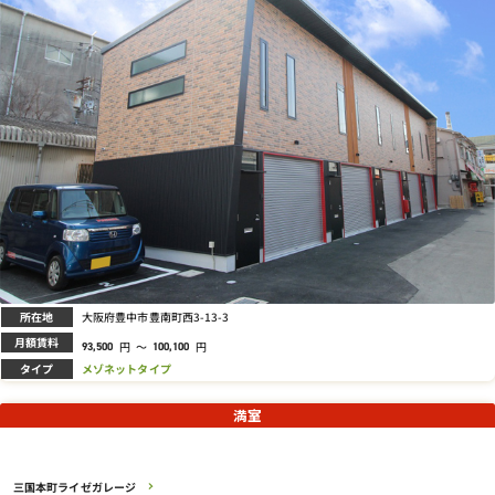
所在地
大阪府豊中市豊南町西3-13-3
月額賃料
円
～
円
93,500
100,100
タイプ
メゾネットタイプ
満室
三国本町ライゼガレージ