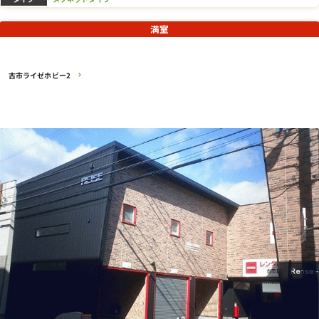
満室
古市ライゼホビー2