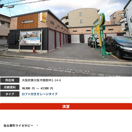
所在地
大阪府東大阪市御厨中1-14-6
月額賃料
円
～
円
38,500
47,300
タイプ
ロフト付きガレージタイプ
満室
佐太東町ライゼホビー