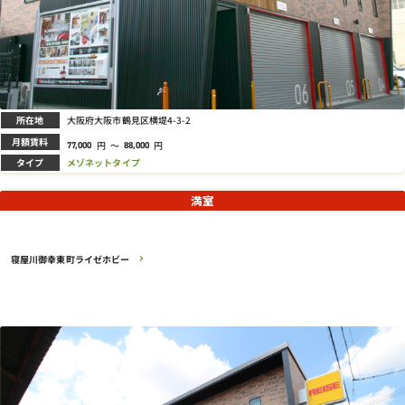
所在地
大阪府大阪市鶴見区横堤4-3-2
月額賃料
円
～
円
77,000
88,000
タイプ
メゾネットタイプ
満室
寝屋川御幸東町ライゼホビー