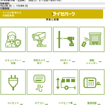
JR学研都市線「住道駅」（西出口）より北西へ徒歩19分。
月額賃料
円
～
円
103,400
115,500
付属施設
ライゼが管理する
月極駐車場
特長と設備
防犯カメラ
DIYボード
電動
セキュリティー
シャッター
あり
あり
完備
ハイルーフ車
コンセント
エアコン
電話回線