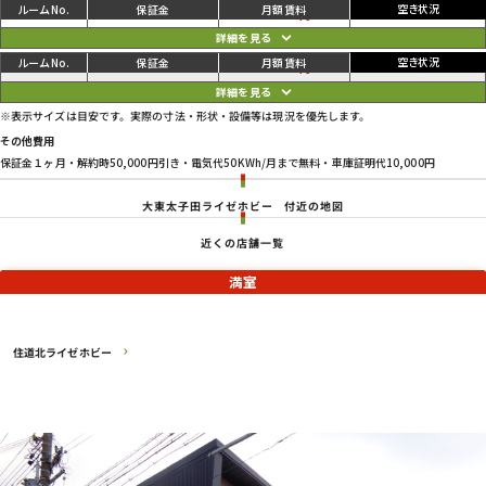
ご利用中
円
07
97,900
103,400
円
ご利用中
円
08
97,900
103,400
円
※表示サイズは目安です。実際の寸法・形状・設備等は現況を優先します。
その他費用
保証金１ヶ月・解約時50,000円引き・電気代50KWh/月まで無料・車庫証明代10,000円
大東太子田ライゼホビー
付近の地図
近くの店舗一覧
満室
住道北ライゼホビー