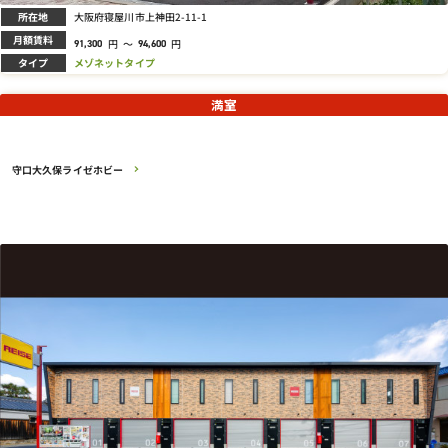
所在地
大阪府寝屋川市上神田2-11-1
月額賃料
円
～
円
91,300
94,600
タイプ
メゾネットタイプ
満室
守口大久保ライゼホビー