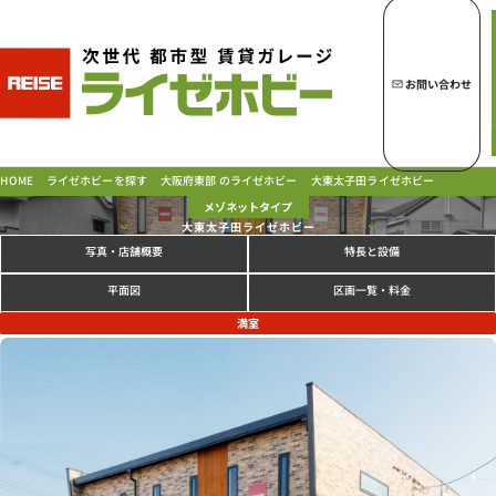
トップページへ
ライゼホビーの魅力
お問い合わせ
ライゼホビーを探す
大阪府東部 のライゼホビー
大東太子田ライゼホビー
ライゼホビーを探す
HOME
メゾネットタイプ
大東太子田ライゼホビー
写真
特長と設備
・店舗概要
ラインナップ
ご契約の流れ・
お支払方法
区画一覧・料金
平面図
ご利用中のお客様
満室
よくあるご質問
PICK UP!
お問い合わせ
会社概要
特定商取引法に基づく表示