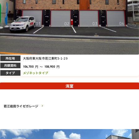
所在地
大阪府東大阪市若江東町3-1-29
月額賃料
円
～
円
106,700
108,900
タイプ
メゾネットタイプ
満室
若江岩田ライゼガレージ