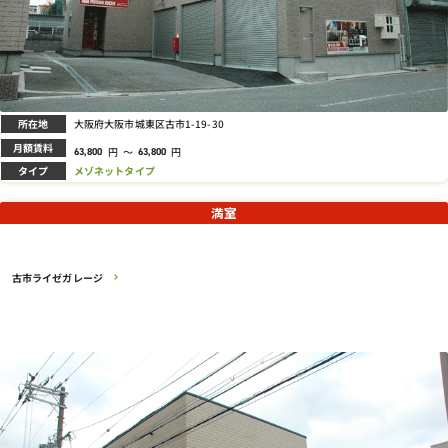
所在地
大阪府大阪市城東区古市1-19-30
月額賃料
円
～
円
63,800
63,800
タイプ
メゾネットタイプ
満室
古市ライゼガレージ