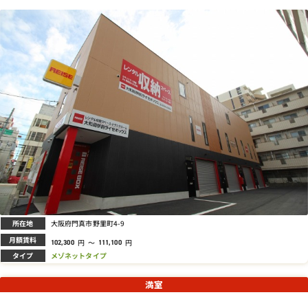
所在地
大阪府門真市野里町4-9
月額賃料
円
～
円
102,300
111,100
タイプ
メゾネットタイプ
満室