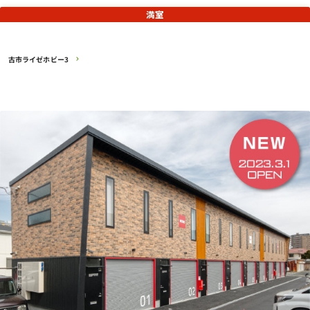
満室
古市ライゼホビー3