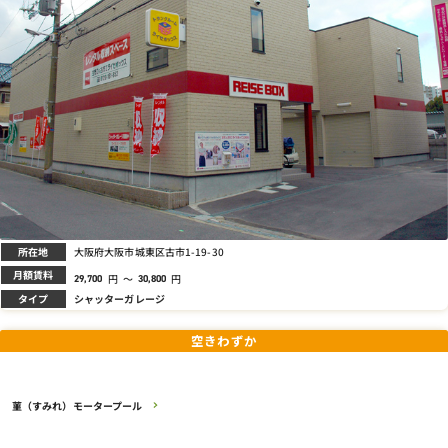
所在地
大阪府大阪市城東区古市1-19-30
月額賃料
円
～
円
29,700
30,800
タイプ
シャッターガレージ
空きわずか
菫（すみれ）モータープール