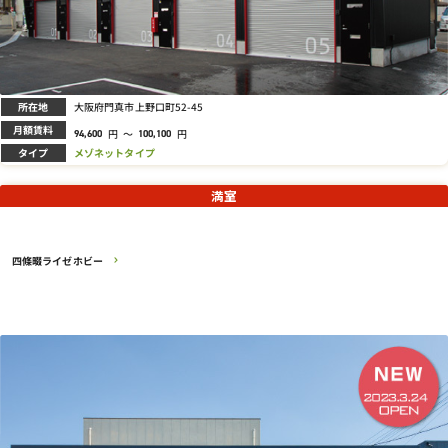
所在地
大阪府門真市上野口町52-45
月額賃料
円
～
円
94,600
100,100
タイプ
メゾネットタイプ
満室
四條畷ライゼホビー