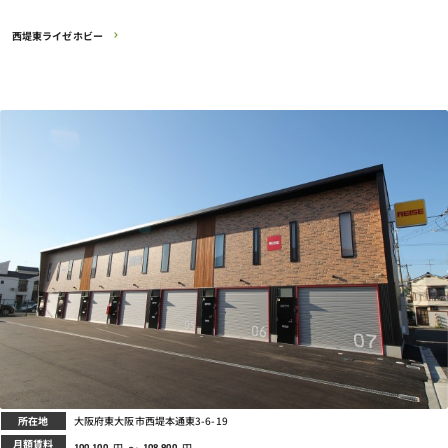
西堤東ライゼホビー
所在地
大阪府東大阪市西堤本通東3-6-19
月額賃料
円
～
円
100,100
108,900