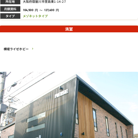
所在地
大阪府寝屋川市萱島東1-14-27
月額賃料
円
～
円
104,500
127,600
タイプ
メゾネットタイプ
満室
横堤ライゼホビー