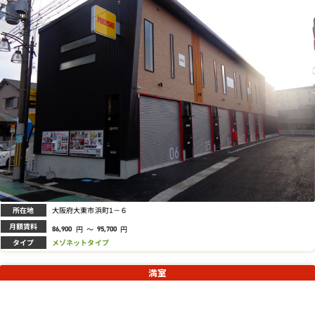
所在地
大阪府大東市浜町1－６
月額賃料
円
～
円
86,900
95,700
タイプ
メゾネットタイプ
満室