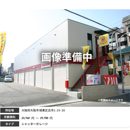
所在地
大阪府大阪市城東区古市1-19-30
月額賃料
円
～
円
23,760
29,700
タイプ
シャッターガレージ