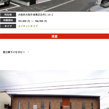
所在地
大阪府大阪市城東区古市1-19-2
月額賃料
円
～
円
101,200
106,700
タイプ
メゾネットタイプ
満室
若江東ライゼホビー