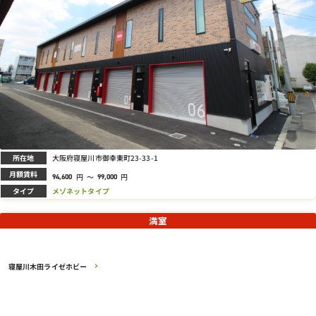
所在地
大阪府寝屋川市御幸東町23-33-1
月額賃料
円
～
円
94,600
99,000
タイプ
メゾネットタイプ
満室
寝屋川木田ライゼホビー