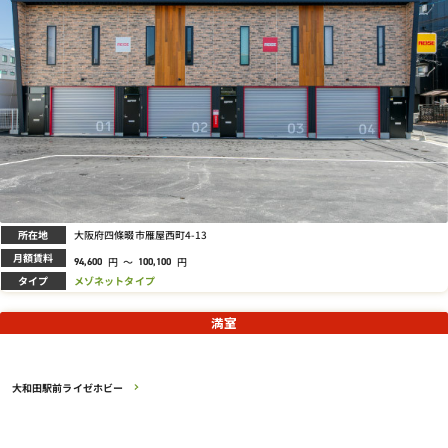
所在地
大阪府四條畷市雁屋西町4-13
月額賃料
円
～
円
94,600
100,100
タイプ
メゾネットタイプ
満室
大和田駅前ライゼホビー