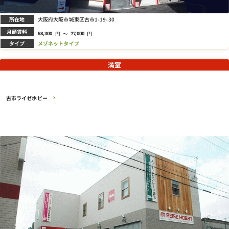
所在地
大阪府大阪市城東区古市1-19-30
月額賃料
円
～
円
58,300
77,000
タイプ
メゾネットタイプ
満室
古市ライゼホビー