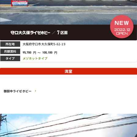
所在地
大阪府守口市大久保町5-62-19
月額賃料
円
～
円
95,700
100,100
タイプ
メゾネットタイプ
満室
御厨中ライゼホビー