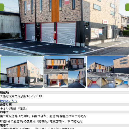
プライバシーポリシー
Previous
Previous
Nex
所在地
大阪府大東市太子田3-1-17・18
地図はこちら
最寄り駅
JR片町線 『住道』
お車で
第二京阪道路「門真IC」料金所より、府道2号線経由で車で約8分。
府道8号と府道2号の交差点「諸福西」を東方向へ、車で約5分。
電車で