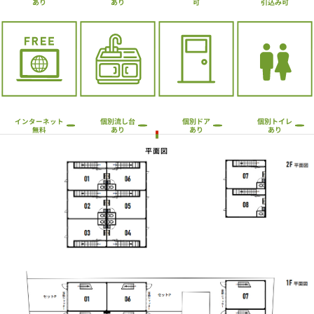
引込み可
あり
あり
可
個別流し台
個別トイレ
個別ドア
インターネット
あり
あり
あり
無料
平面図