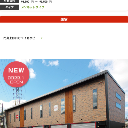
月額賃料
円
～
円
93,500
93,500
タイプ
メゾネットタイプ
満室
門真上野口町ライゼホビー