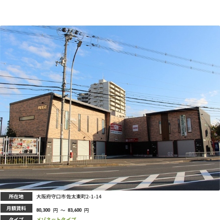
所在地
大阪府守口市佐太東町2-1-14
月額賃料
円
～
円
80,300
83,600
タイプ
メゾネットタイプ