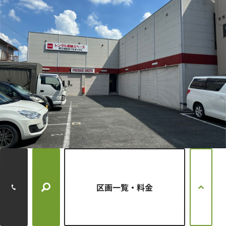
所在地
大阪府東大阪市若江東町3-2-59
月額賃料
円
～
円
22,000
22,000
タイプ
シャッターガレージ
区画一覧・料金
満室