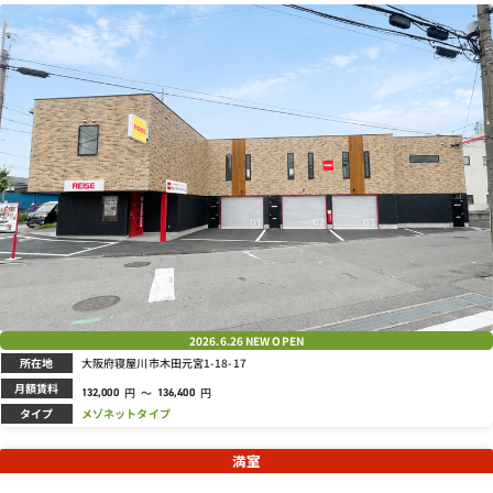
2026.6.26
NEW OPEN
所在地
大阪府寝屋川市木田元宮1-18-17
月額賃料
円
～
円
132,000
136,400
タイプ
メゾネットタイプ
満室