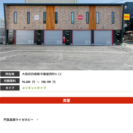
所在地
大阪府四條畷市雁屋西町4-13
月額賃料
円
～
円
94,600
100,100
タイプ
メゾネットタイプ
満室
門真島頭ライゼホビー