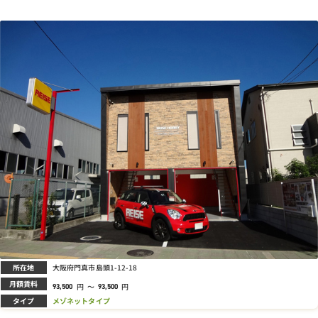
所在地
大阪府門真市島頭1-12-18
月額賃料
円
～
円
93,500
93,500
タイプ
メゾネットタイプ