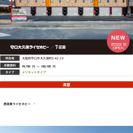
所在地
大阪府守口市大久保町5-62-19
月額賃料
円
～
円
95,700
100,100
タイプ
メゾネットタイプ
満室
西堤東ライゼホビー