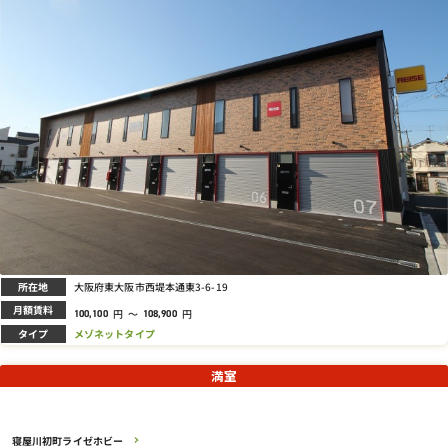
所在地
大阪府東大阪市西堤本通東3-6-19
月額賃料
円
～
円
100,100
108,900
タイプ
メゾネットタイプ
満室
寝屋川初町ライゼホビー