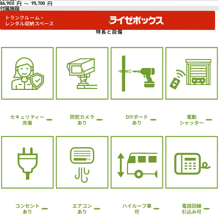
円
～
円
86,900
95,700
付属施設
トランクルーム・
レンタル収納スペース
特長と設備
防犯カメラ
DIYボード
電動
セキュリティー
シャッター
あり
あり
完備
ハイルーフ車
コンセント
エアコン
電話回線
引込み可
あり
あり
可