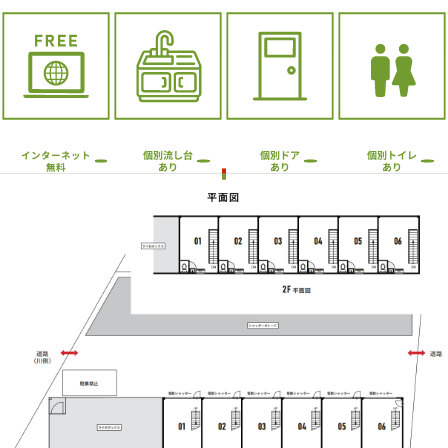
個別流し台
個別トイレ
個別ドア
インターネット
あり
あり
あり
無料
平面図