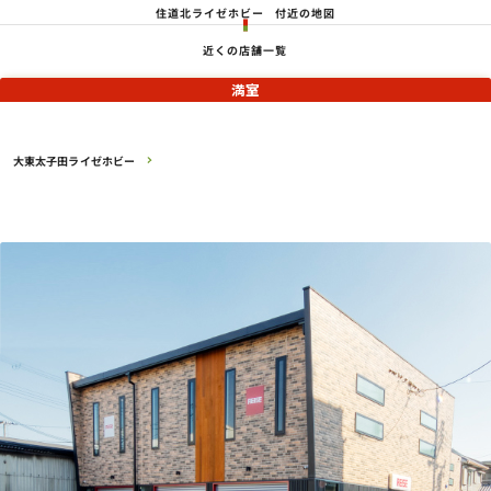
住道北ライゼホビー
付近の地図
近くの店舗一覧
満室
大東太子田ライゼホビー