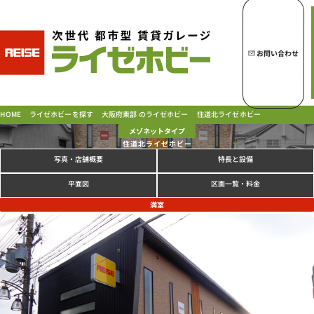
トップページへ
ライゼホビーの魅力
お問い合わせ
ライゼホビーを探す
大阪府東部 のライゼホビー
ライゼホビーを探す
住道北ライゼホビー
HOME
メゾネットタイプ
住道北ライゼホビー
写真
特長と設備
・店舗概要
ラインナップ
ご契約の流れ・
お支払方法
区画一覧・料金
平面図
ご利用中のお客様
満室
よくあるご質問
PICK UP!
お問い合わせ
会社概要
特定商取引法に基づく表示