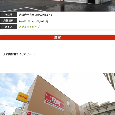
所在地
大阪府門真市上野口町52-45
月額賃料
円
～
円
94,600
100,100
タイプ
メゾネットタイプ
満室
大和田駅前ライゼホビー