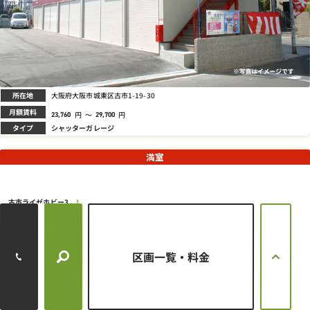
所在地
大阪府大阪市城東区古市1-19-30
月額賃料
円
～
円
23,760
29,700
タイプ
シャッターガレージ
満室
古市ライゼホビー3
区画一覧・料金