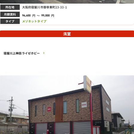
所在地
大阪府寝屋川市御幸東町23-33-1
月額賃料
円
～
円
94,600
99,000
タイプ
メゾネットタイプ
満室
寝屋川上神田ライゼホビー