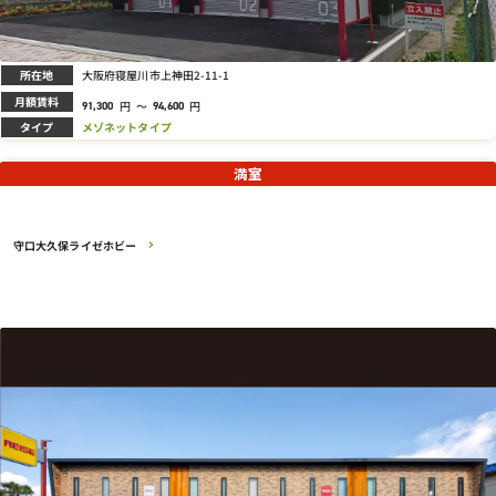
所在地
大阪府寝屋川市上神田2-11-1
月額賃料
円
～
円
91,300
94,600
タイプ
メゾネットタイプ
満室
守口大久保ライゼホビー