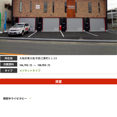
所在地
大阪府東大阪市若江東町3-1-29
月額賃料
円
～
円
106,700
108,900
タイプ
メゾネットタイプ
満室
御厨中ライゼホビー