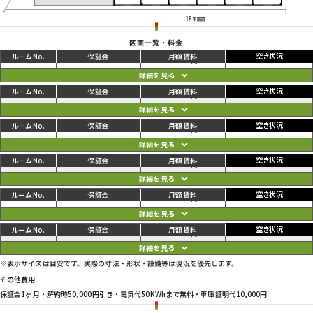
区画一覧・料金
ご利用中
円
01
81,400
86,900
円
ご利用中
円
02
83,600
89,100
円
ご利用中
円
03
83,600
89,100
円
ご利用中
円
04
83,600
89,100
円
ご利用中
円
05
83,600
89,100
円
ご利用中
円
06
90,200
95,700
円
※表示サイズは目安です。実際の寸法・形状・設備等は現況を優先します。
その他費用
保証金1ヶ月・解約時50,000円引き・電気代50KWhまで無料・車庫証明代10,000円