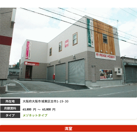
所在地
大阪府大阪市城東区古市1-19-30
月額賃料
円
～
円
63,800
63,800
タイプ
メゾネットタイプ
満室