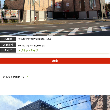
所在地
大阪府守口市佐太東町2-1-14
月額賃料
円
～
円
80,300
83,600
タイプ
メゾネットタイプ
満室
古市ライゼホビー2