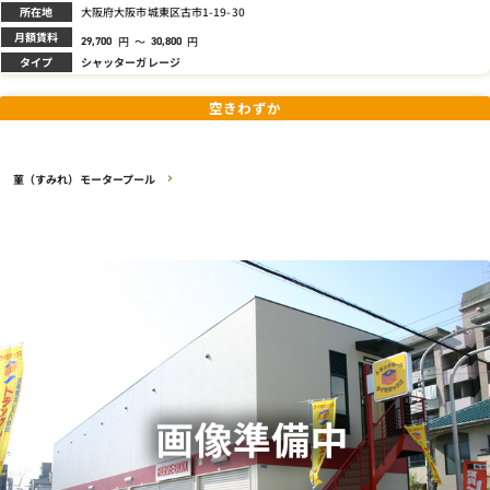
所在地
大阪府大阪市城東区古市1-19-30
月額賃料
円
～
円
29,700
30,800
タイプ
シャッターガレージ
空きわずか
菫（すみれ）モータープール