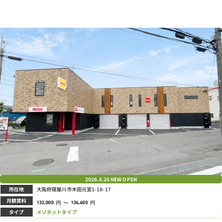
2026.6.26
NEW OPEN
所在地
大阪府寝屋川市木田元宮1-18-17
月額賃料
円
～
円
132,000
136,400
タイプ
メゾネットタイプ