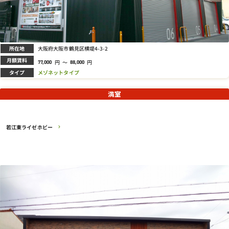
所在地
大阪府大阪市鶴見区横堤4-3-2
月額賃料
円
～
円
77,000
88,000
タイプ
メゾネットタイプ
満室
若江東ライゼホビー