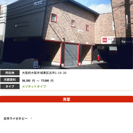
所在地
大阪府大阪市城東区古市1-19-30
月額賃料
円
～
円
58,300
77,000
タイプ
メゾネットタイプ
満室
古市ライゼホビー