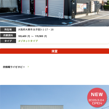
所在地
大阪府大東市太子田3-1-17・18
月額賃料
円
～
円
103,400
115,500
タイプ
メゾネットタイプ
満室
四條畷ライゼホビー