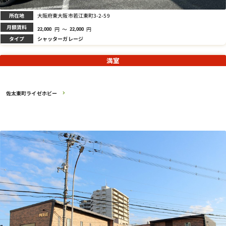
所在地
大阪府東大阪市若江東町3-2-59
月額賃料
円
～
円
22,000
22,000
タイプ
シャッターガレージ
満室
佐太東町ライゼホビー