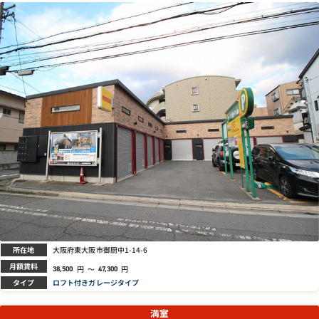
所在地
大阪府東大阪市御厨中1-14-6
月額賃料
円
～
円
38,500
47,300
タイプ
ロフト付きガレージタイプ
満室