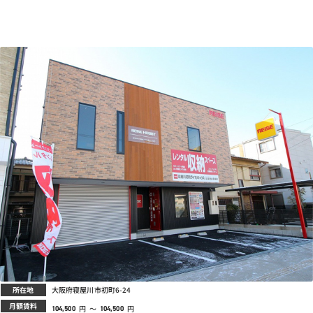
所在地
大阪府寝屋川市初町6-24
月額賃料
円
～
円
104,500
104,500