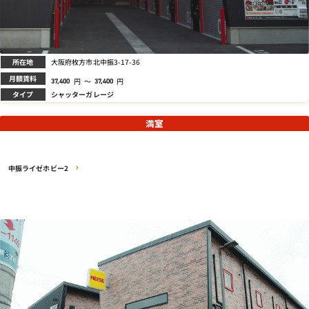
所在地
大阪府枚方市北中振3-17-36
月額賃料
円
～
円
37,400
37,400
タイプ
シャッターガレージ
満室
中振ライゼホビー2