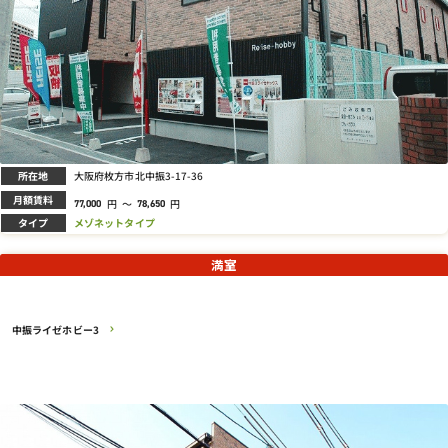
所在地
大阪府枚方市北中振3-17-36
月額賃料
円
～
円
77,000
78,650
タイプ
メゾネットタイプ
満室
中振ライゼホビー3