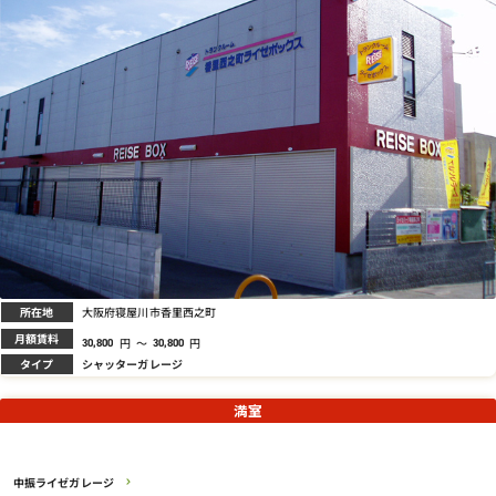
所在地
大阪府寝屋川市香里西之町
月額賃料
円
～
円
30,800
30,800
タイプ
シャッターガレージ
満室
中振ライゼガレージ