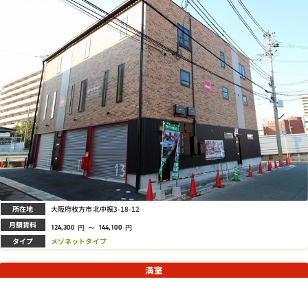
所在地
大阪府枚方市北中振3-18-12
月額賃料
円
～
円
124,300
144,100
タイプ
メゾネットタイプ
満室