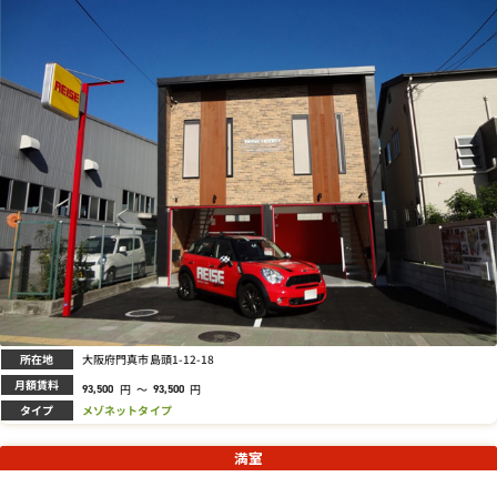
所在地
大阪府門真市島頭1-12-18
月額賃料
円
～
円
93,500
93,500
タイプ
メゾネットタイプ
満室