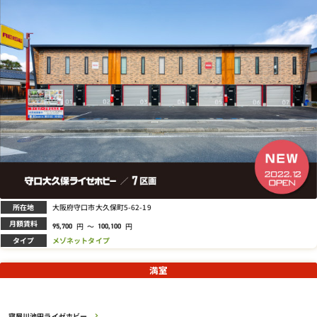
所在地
大阪府守口市大久保町5-62-19
月額賃料
円
～
円
95,700
100,100
タイプ
メゾネットタイプ
満室
寝屋川池田ライゼホビー