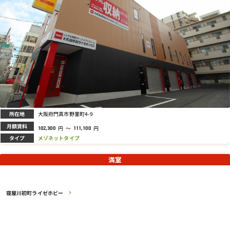
所在地
大阪府門真市野里町4-9
月額賃料
円
～
円
102,300
111,100
タイプ
メゾネットタイプ
満室
寝屋川初町ライゼホビー