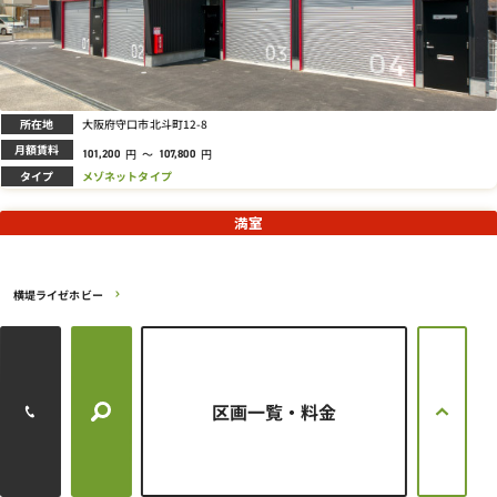
所在地
大阪府守口市北斗町12-8
月額賃料
円
～
円
101,200
107,800
タイプ
メゾネットタイプ
満室
横堤ライゼホビー
区画一覧・料金