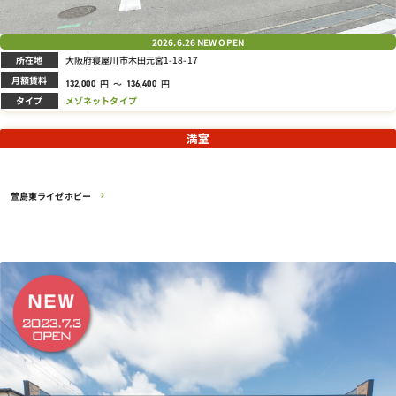
2026.6.26
NEW OPEN
所在地
大阪府寝屋川市木田元宮1-18-17
月額賃料
円
～
円
132,000
136,400
タイプ
メゾネットタイプ
満室
萱島東ライゼホビー