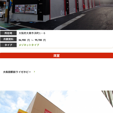
所在地
大阪府大東市浜町1－６
月額賃料
円
～
円
86,900
95,700
タイプ
メゾネットタイプ
満室
大和田駅前ライゼホビー