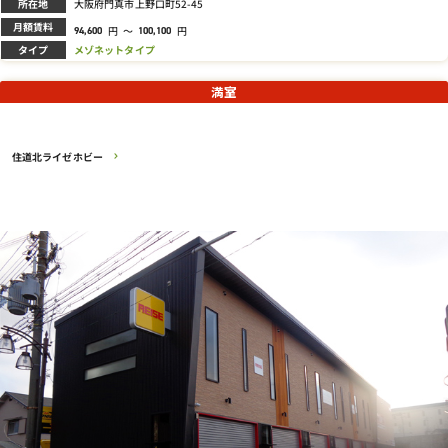
所在地
大阪府門真市上野口町52-45
月額賃料
円
～
円
94,600
100,100
タイプ
メゾネットタイプ
満室
住道北ライゼホビー