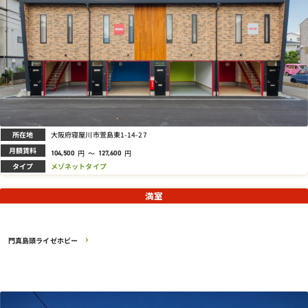
所在地
大阪府寝屋川市萱島東1-14-27
月額賃料
円
～
円
104,500
127,600
タイプ
メゾネットタイプ
満室
門真島頭ライゼホビー