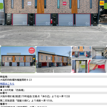
プライバシーポリシー
Previous
Previous
Nex
所在地
大阪府四條畷市雁屋西町4-13
地図はこちら
最寄り駅
JR片町線 『四条畷』
お車で
大阪外環状線/国道170号経由 交差点『津の辺』より北へ車で2分
第二京阪道路『寝屋川南IC』より南東へ車で5分。
電車で