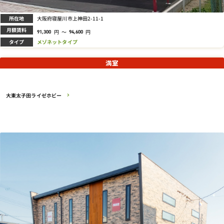
所在地
大阪府寝屋川市上神田2-11-1
月額賃料
円
～
円
91,300
94,600
タイプ
メゾネットタイプ
満室
大東太子田ライゼホビー