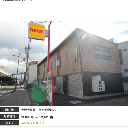
所在地
大阪府寝屋川市池田中町20
月額賃料
円
～
円
97,900
107,800
タイプ
メゾネットタイプ