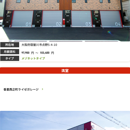
所在地
大阪府寝屋川市点野5-4-10
月額賃料
円
～
円
97,900
103,400
タイプ
メゾネットタイプ
満室
香里西之町ライゼガレージ