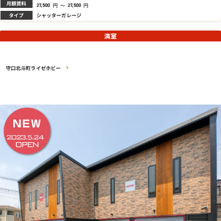
月額賃料
円
～
円
27,500
27,500
タイプ
シャッターガレージ
満室
守口北斗町ライゼホビー