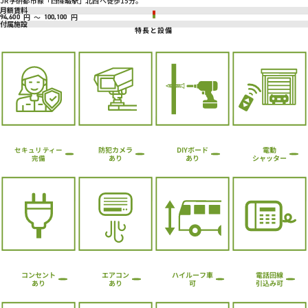
JR学研都市線「四條畷駅」北西へ徒歩15分。
月額賃料
円
～
円
94,600
100,100
付属施設
特長と設備
防犯カメラ
DIYボード
電動
セキュリティー
シャッター
あり
あり
完備
ハイルーフ車
コンセント
エアコン
電話回線
引込み可
あり
あり
可