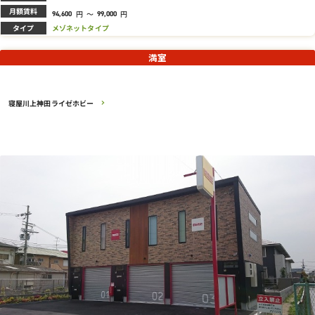
月額賃料
円
～
円
94,600
99,000
タイプ
メゾネットタイプ
満室
寝屋川上神田ライゼホビー