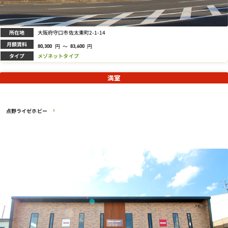
所在地
大阪府守口市佐太東町2-1-14
月額賃料
円
～
円
80,300
83,600
タイプ
メゾネットタイプ
満室
点野ライゼホビー