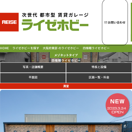
トップページへ
ライゼホビーの魅力
お問い合わせ
ライゼホビーを探す
大阪府東部 のライゼホビー
ライゼホビーを探す
四條畷ライゼホビー
HOME
メゾネットタイプ
四條畷ライゼホビー
写真
特長と設備
・店舗概要
ラインナップ
ご契約の流れ・
お支払方法
区画一覧・料金
平面図
ご利用中のお客様
満室
よくあるご質問
PICK UP!
お問い合わせ
会社概要
特定商取引法に基づく表示