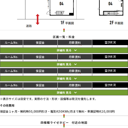
区画一覧・料金
ご利用中
円
01
94,600
100,100
円
ご利用中
円
02
89,100
94,600
円
ご利用中
円
03
89,100
94,600
円
ご利用中
円
04
92,400
97,900
円
※表示サイズは目安です。実際の寸法・形状・設備等は現況を優先します。
その他費用
保証金１ヶ月・解約時50,000円引き・電気代50KWh/月まで無料・車庫証明代10,000円
四條畷ライゼホビー
付近の地図