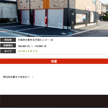
所在地
大阪府大東市太子田3-1-17・18
月額賃料
円
～
円
103,400
115,500
タイプ
メゾネットタイプ
満室
守口大久保ライゼホビー