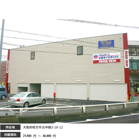
所在地
大阪府枚方市北中振3-18-12
月額賃料
円
～
円
27,500
30,800