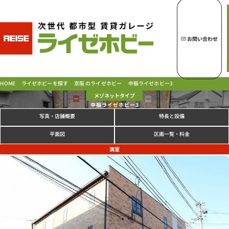
トップページへ
ライゼホビーの魅力
お問い合わせ
ライゼホビーを探す
京阪 のライゼホビー
ライゼホビーを探す
中振ライゼホビー3
HOME
メゾネットタイプ
中振ライゼホビー3
写真
特長と設備
・店舗概要
ラインナップ
ご契約の流れ・
お支払方法
区画一覧・料金
平面図
ご利用中のお客様
満室
よくあるご質問
PICK UP!
お問い合わせ
会社概要
特定商取引法に基づく表示