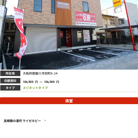
所在地
大阪府寝屋川市初町6-24
月額賃料
円
～
円
104,500
104,500
タイプ
メゾネットタイプ
満室
高槻藤の里町ライゼホビー