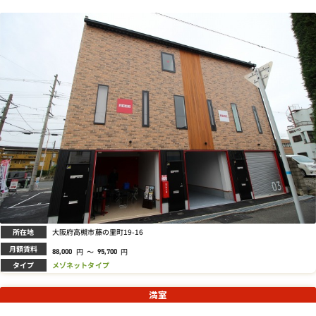
所在地
大阪府高槻市藤の里町19-16
月額賃料
円
～
円
88,000
95,700
タイプ
メゾネットタイプ
満室