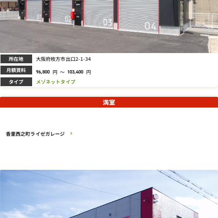
所在地
大阪府枚方市出口2-1-34
月額賃料
円
～
円
96,800
103,400
タイプ
メゾネットタイプ
満室
香里西之町ライゼガレージ