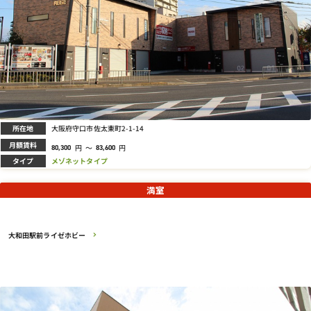
所在地
大阪府守口市佐太東町2-1-14
月額賃料
円
～
円
80,300
83,600
タイプ
メゾネットタイプ
満室
大和田駅前ライゼホビー