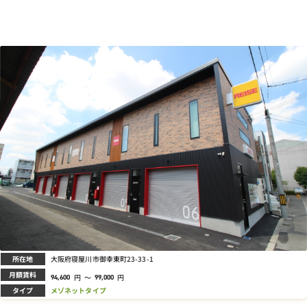
所在地
大阪府寝屋川市御幸東町23-33-1
月額賃料
円
～
円
94,600
99,000
タイプ
メゾネットタイプ