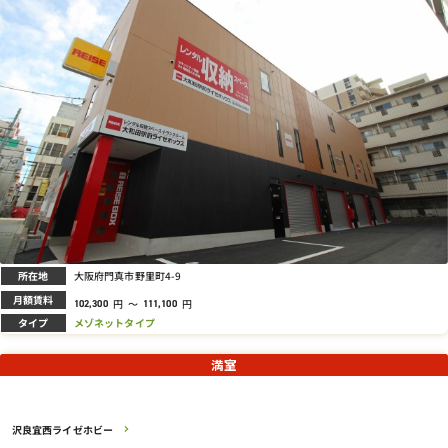
所在地
大阪府門真市野里町4-9
月額賃料
円
～
円
102,300
111,100
タイプ
メゾネットタイプ
満室
沢良宜西ライゼホビー