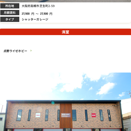
所在地
大阪府高槻市芝生町2-59
月額賃料
円
～
円
27,500
27,500
タイプ
シャッターガレージ
満室
点野ライゼホビー