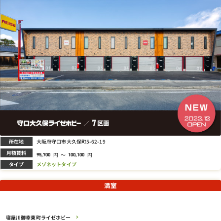
所在地
大阪府守口市大久保町5-62-19
月額賃料
円
～
円
95,700
100,100
タイプ
メゾネットタイプ
満室
寝屋川御幸東町ライゼホビー