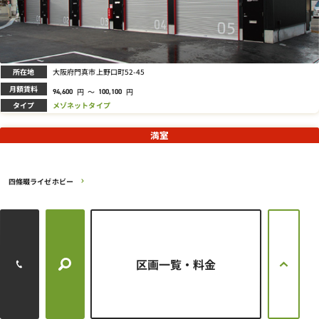
所在地
大阪府門真市上野口町52-45
月額賃料
円
～
円
94,600
100,100
タイプ
メゾネットタイプ
満室
四條畷ライゼホビー
区画一覧・料金