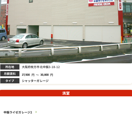
所在地
大阪府枚方市北中振3-18-12
月額賃料
円
～
円
27,500
30,800
タイプ
シャッターガレージ
満室
中振ライゼガレージ2