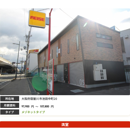
所在地
大阪府寝屋川市池田中町20
月額賃料
円
～
円
97,900
107,800
タイプ
メゾネットタイプ
満室