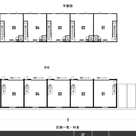
平面図
区画一覧・料金
1F
2F