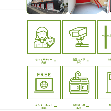
Previous
防犯カメラ
D
セキュリティー
あり
完備
個別流し台
インターネット
あり
無料