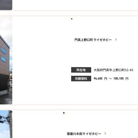
門真上野口町ライゼホビー
所在地
大阪府門真市上野口町52-45
月額賃料
円
～
円
94,600
100,100
寝屋川木田ライゼホビー