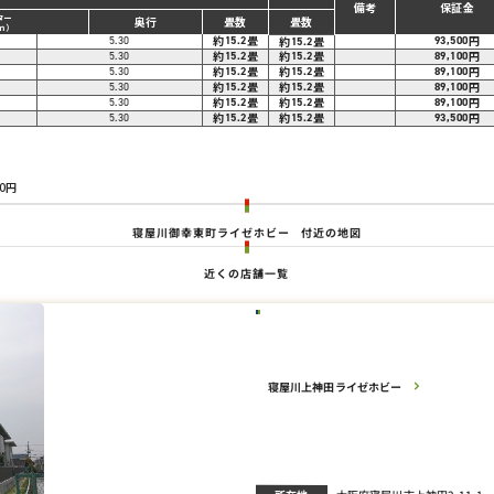
備考
保証金
ター
奥行
畳数
畳数
ｍ）
約
畳
円
5.30
15.2
約
畳
93,500
15.2
約
畳
約
畳
円
5.30
15.2
15.2
89,100
約
畳
約
畳
円
5.30
15.2
15.2
89,100
約
畳
約
畳
円
5.30
15.2
15.2
89,100
約
畳
約
畳
円
5.30
15.2
15.2
89,100
約
畳
約
畳
円
5.30
15.2
15.2
93,500
。
0円
寝屋川御幸東町ライゼホビー
付近の地図
近くの店舗一覧
寝屋川上神田ライゼホビー