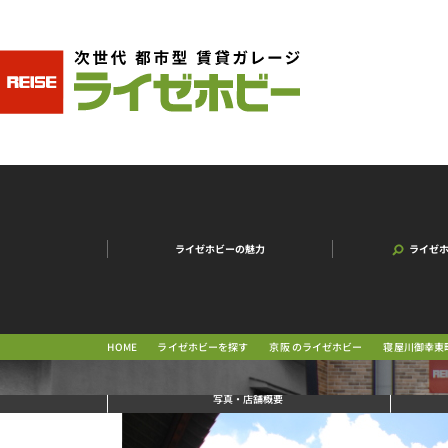
ライゼホビーの魅力
ライゼ
寝屋川御幸東
京阪 のライゼホビー
ライゼホビーを探す
HOME
写真
・店舗概要