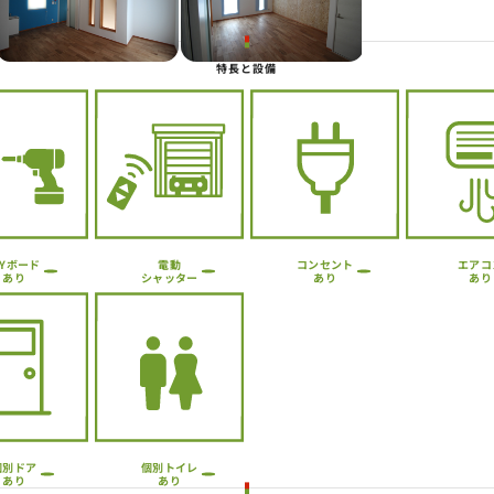
Next
特長と設備
コンセント
IYボード
エアコ
電動
シャッター
あり
あり
あり
個別トイレ
個別ドア
あり
あり