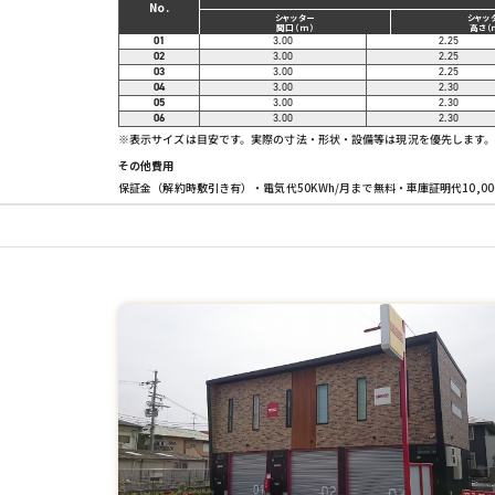
No.
シャッター
シャッ
間口（ｍ）
高さ（
01
3.00
2.25
02
3.00
2.25
03
3.00
2.25
04
3.00
2.30
05
3.00
2.30
06
3.00
2.30
※表示サイズは目安です。実際の寸法・形状・設備等は現況を優先します
その他費用
保証金（解約時敷引き有）・電気代50KWh/月まで無料・車庫証明代10,00