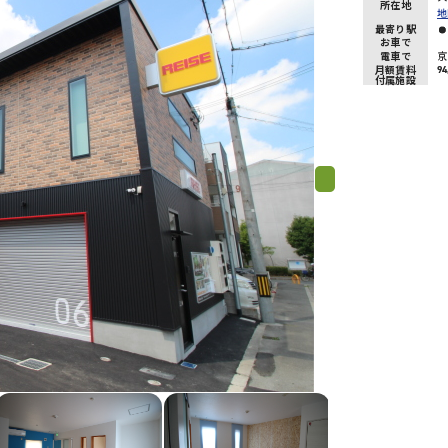
所在地
地
最寄り駅
お車で
電車で
京
月額賃料
94
付属施設
Next