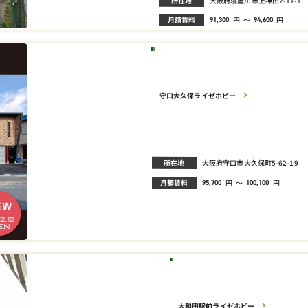
所在地
大阪府寝屋川市上神田2-11-1
月額賃料
円
～
円
91,300
94,600
守口大久保ライゼホビー
所在地
大阪府守口市大久保町5-62-19
月額賃料
円
～
円
95,700
100,100
大和田駅前ライゼホビー