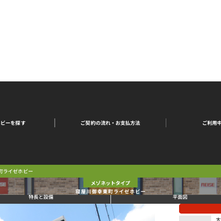
ご契約の流れ・
ご利用
ホビーを探す
お支払方法
町ライゼホビー
メゾネットタイプ
寝屋川御幸東町ライゼホビー
特長と設備
平面図
大