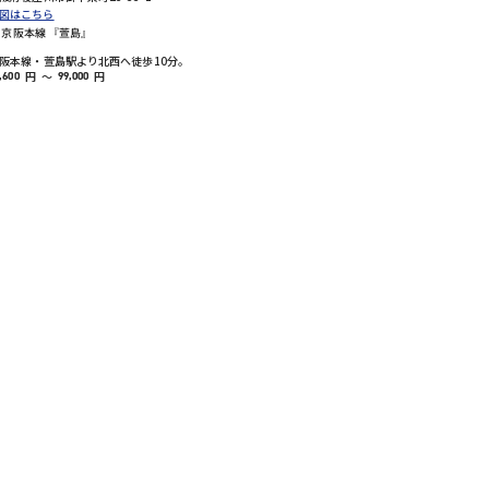
図はこちら
京阪本線 『萱島』
阪本線・萱島駅より北西へ徒歩10分。
円
～
円
,600
99,000