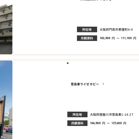
所在地
大阪府門真市野里町4-9
月額賃料
円
～
円
102,300
111,100
萱島東ライゼホビー
所在地
大阪府寝屋川市萱島東1-14-27
月額賃料
円
～
円
104,500
127,600