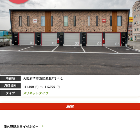
所在地
大阪府堺市西区鳳北町1-4-1
月額賃料
円
～
円
111,100
117,700
タイプ
メゾネットタイプ
満室
津久野駅北ライゼホビー