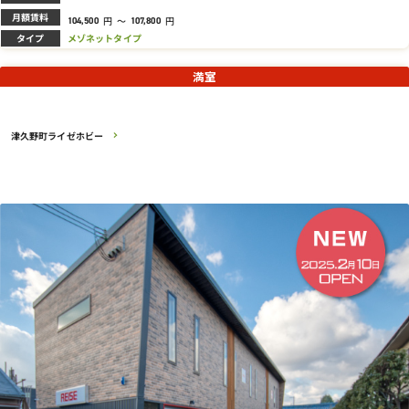
月額賃料
円
～
円
104,500
107,800
タイプ
メゾネットタイプ
満室
津久野町ライゼホビー