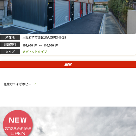
所在地
大阪府堺市西区津久野町3-8-29
月額賃料
円
～
円
105,600
110,000
タイプ
メゾネットタイプ
満室
鳳北町ライゼホビー