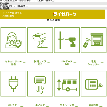
泉北高速鉄道線・泉ヶ丘駅より、北北西へ徒歩8分。
月額賃料
円
～
円
112,200
116,600
付属施設
ライゼが管理する
月極駐車場
特長と設備
防犯カメラ
DIYボード
電動
セキュリティー
シャッター
あり
あり
完備
ハイルーフ車
コンセント
エアコン
電話回線