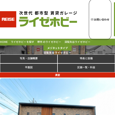
トップページへ
ライゼホビーの魅力
お問い合わせ
ライゼホビーを探す
深阪矢谷ライゼホビー
堺市 のライゼホビー
ライゼホビーを探す
HOME
メゾネットタイプ
深阪矢谷ライゼホビー
写真
特長と設備
・店舗概要
ラインナップ
ご契約の流れ・
お支払方法
区画一覧・料金
平面図
ご利用中のお客様
満室
よくあるご質問
PICK UP!
お問い合わせ
会社概要
特定商取引法に基づく表示