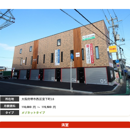
所在地
大阪府堺市西区宮下町18
月額賃料
円
～
円
110,000
115,500
タイプ
メゾネットタイプ
満室