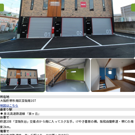
プライバシーポリシー
Previous
Previous
Nex
所在地
大阪府堺市南区深阪南107
地図はこちら
最寄り駅
泉北高速鉄道線 『泉ヶ丘』
お車で
府道208「深阪矢谷」交差点から南に入ってスグ左手。けやき書房の横。阪和自動車道・堺ICの南
東2km。
電車で