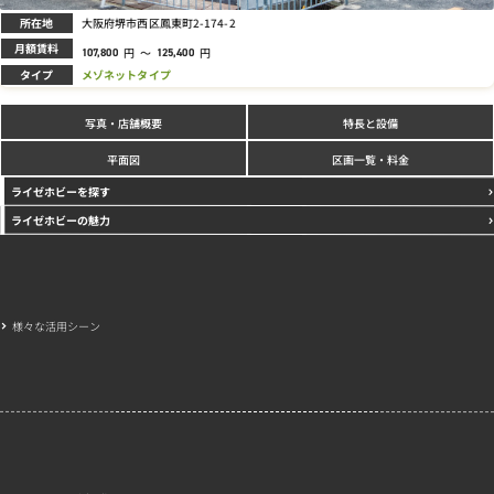
所在地
大阪府堺市西区鳳東町2-174-2
月額賃料
円
～
円
107,800
125,400
タイプ
メゾネットタイプ
写真
特長と設備
・店舗概要
区画一覧・料金
平面図
ライゼホビーを探す
ライゼホビーの魅力
様々な活用シーン