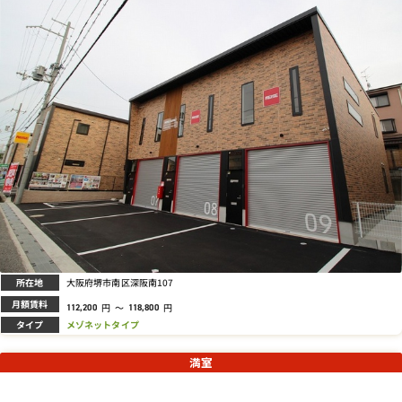
所在地
大阪府堺市南区深阪南107
月額賃料
円
～
円
112,200
118,800
タイプ
メゾネットタイプ
満室