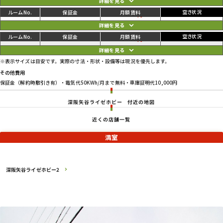
ご利用中
円
05
106,700
112,200
円
ご利用中
円
06
110,000
115,500
円
※表示サイズは目安です。実際の寸法・形状・設備等は現況を優先します。
その他費用
保証金（解約時敷引き有）・電気代50KWh/月まで無料・車庫証明代10,000円
深阪矢谷ライゼホビー
付近の地図
近くの店舗一覧
満室
深阪矢谷ライゼホビー2