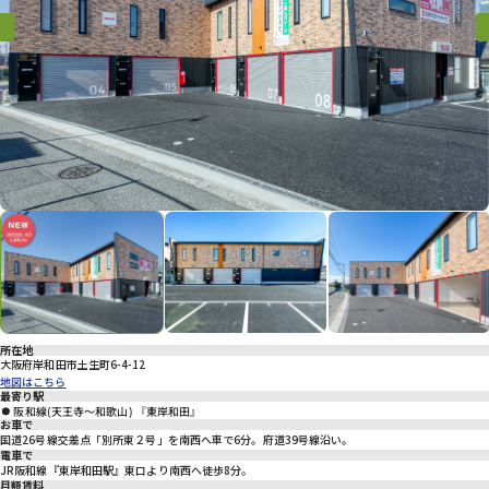
プライバシーポリシー
Previous
Previous
Nex
所在地
大阪府岸和田市土生町6-4-12
地図はこちら
最寄り駅
阪和線(天王寺～和歌山) 『東岸和田』
お車で
国道26号線交差点「別所東２号」を南西へ車で6分。府道39号線沿い。
電車で
JR阪和線『東岸和田駅』東口より南西へ徒歩8分。
月額賃料