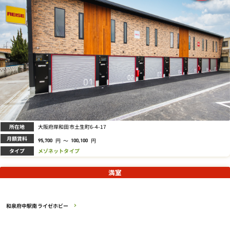
所在地
大阪府岸和田市土生町6-4-17
月額賃料
円
～
円
95,700
100,100
タイプ
メゾネットタイプ
満室
和泉府中駅南ライゼホビー