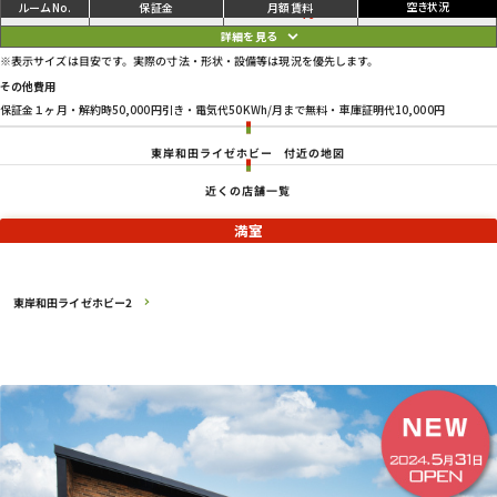
ご利用中
円
08
90,200
95,700
円
※表示サイズは目安です。実際の寸法・形状・設備等は現況を優先します。
その他費用
保証金１ヶ月・解約時50,000円引き・電気代50KWh/月まで無料・車庫証明代10,000円
東岸和田ライゼホビー
付近の地図
近くの店舗一覧
満室
東岸和田ライゼホビー2