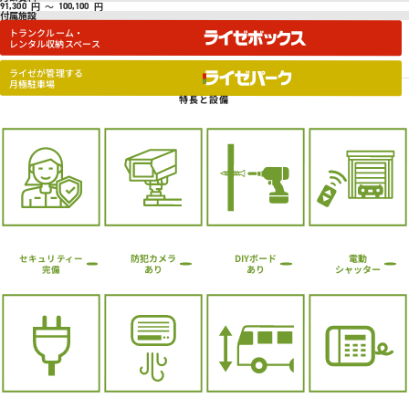
円
～
円
91,300
100,100
付属施設
トランクルーム・
レンタル収納スペース
ライゼが管理する
月極駐車場
特長と設備
防犯カメラ
DIYボード
電動
セキュリティー
シャッター
あり
あり
完備