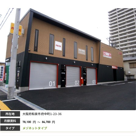
所在地
大阪府和泉市府中町1-23-36
月額賃料
円
～
円
78,100
84,700
タイプ
メゾネットタイプ