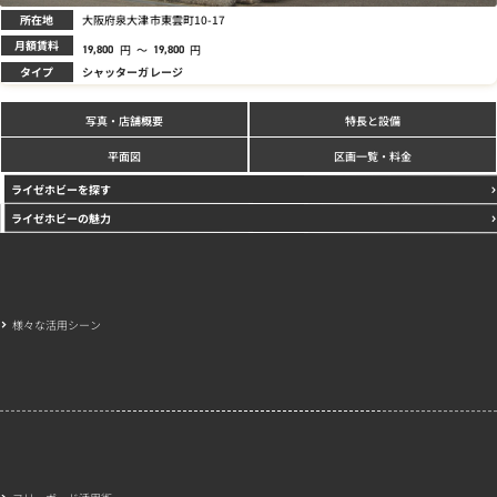
所在地
大阪府泉大津市東雲町10-17
月額賃料
円
～
円
19,800
19,800
タイプ
シャッターガレージ
写真
特長と設備
・店舗概要
区画一覧・料金
平面図
ライゼホビーを探す
ライゼホビーの魅力
様々な活用シーン