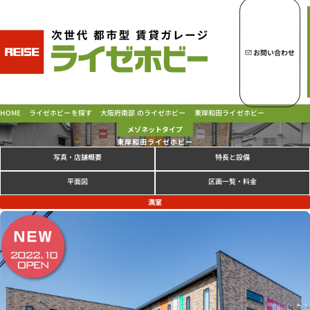
トップページへ
ライゼホビーの魅力
お問い合わせ
ライゼホビーを探す
大阪府南部 のライゼホビー
東岸和田ライゼホビー
ライゼホビーを探す
HOME
メゾネットタイプ
東岸和田ライゼホビー
写真
特長と設備
・店舗概要
ラインナップ
ご契約の流れ・
お支払方法
区画一覧・料金
平面図
ご利用中のお客様
満室
よくあるご質問
PICK UP!
お問い合わせ
会社概要
特定商取引法に基づく表示