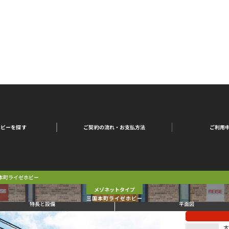
ご契約の流れ・
ご利用
ホビーを探す
お支払方法
本町ライゼホビー
メゾネットタイプ
三国本町ライゼホビー
特長と設備
平面図
大