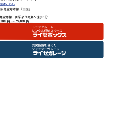
図はこちら
阪急宝塚本線 『三国』
急宝塚線三国駅より南東へ徒歩5分
円
～
円
,300
99,000
トランクルーム・
レンタル収納スペース
充実設備を備えた
シャッターガレージ