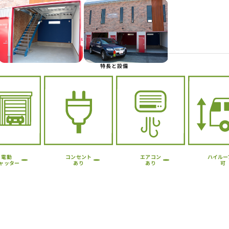
Next
特長と設備
ハイルー
コンセント
エアコン
電動
ャッター
あり
あり
可