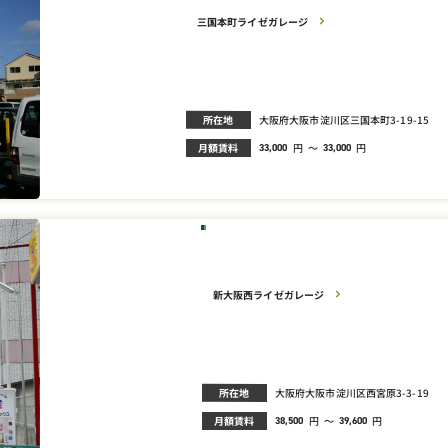
三国本町ライゼガレージ
所在地
大阪府大阪市淀川区三国本町3-19-15
月額賃料
円
～
円
33,000
33,000
新大阪西ライゼガレージ
所在地
大阪府大阪市淀川区西宮原3-3-19
月額賃料
円
～
円
38,500
39,600