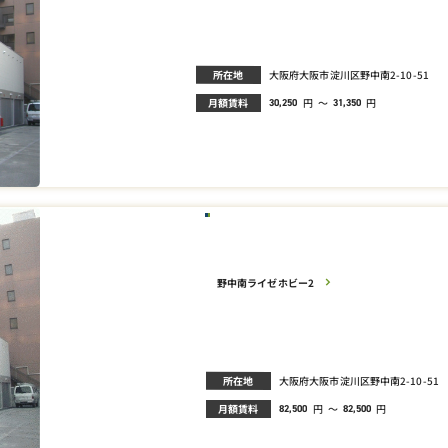
所在地
大阪府大阪市淀川区野中南2-10-51
月額賃料
円
～
円
30,250
31,350
野中南ライゼホビー2
所在地
大阪府大阪市淀川区野中南2-10-51
月額賃料
円
～
円
82,500
82,500