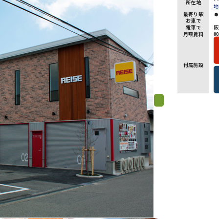
所在地
地
最寄り駅
お車で
電車で
阪
月額賃料
80
付属施設
Next