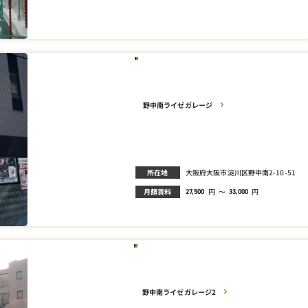
野中南ライゼガレージ
所在地
大阪府大阪市淀川区野中南2-10-51
月額賃料
円
～
円
27,500
33,000
野中南ライゼガレージ2