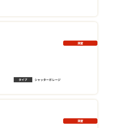
満室
タイプ
シャッターガレージ
満室