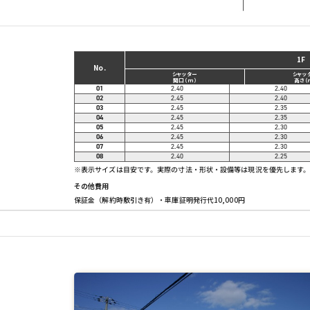
1F
No.
シャッター
シャッ
間口（ｍ）
高さ（
01
2.40
2.40
02
2.45
2.40
03
2.45
2.35
04
2.45
2.35
05
2.45
2.30
06
2.45
2.30
07
2.45
2.30
08
2.40
2.25
※表示サイズは目安です。実際の寸法・形状・設備等は現況を優先します
その他費用
保証金（解約時敷引き有）・車庫証明発行代10,000円