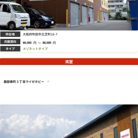
所在地
大阪府吹田市広芝町16-7
月額賃料
円
～
円
88,000
88,000
タイプ
メゾネットタイプ
満室
服部寿町３丁目ライゼホビー