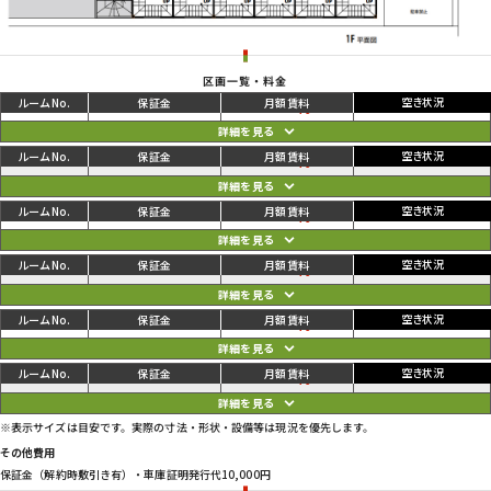
区画一覧・料金
ご利用中
円
A
77,000
82,500
円
ご利用中
円
B
77,000
82,500
円
ご利用中
円
C
77,000
82,500
円
ご利用中
円
D
77,000
82,500
円
ご利用中
円
E
77,000
82,500
円
ご利用中
円
F
77,000
82,500
円
※表示サイズは目安です。実際の寸法・形状・設備等は現況を優先します。
その他費用
保証金（解約時敷引き有）・車庫証明発行代10,000円