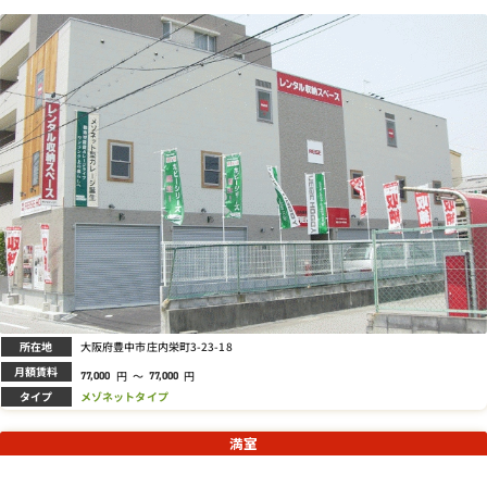
所在地
大阪府豊中市庄内栄町3-23-18
月額賃料
円
～
円
77,000
77,000
タイプ
メゾネットタイプ
満室