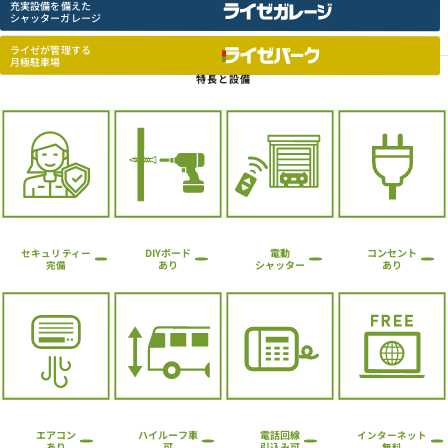
充実設備を備えた
シャッターガレージ
ライゼが管理する
月極駐車場
特長と設備
コンセント
DIYボード
電動
セキュリティー
シャッター
あり
あり
完備
ハイルーフ車
エアコン
電話回線
インターネット
引込み可
あり
可
無料