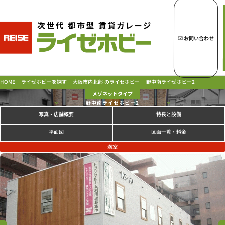
トップページへ
ライゼホビーの魅力
お問い合わせ
ライゼホビーを探す
大阪市内北部 のライゼホビー
野中南ライゼホビー2
ライゼホビーを探す
HOME
メゾネットタイプ
野中南ライゼホビー2
写真
特長と設備
・店舗概要
ラインナップ
ご契約の流れ・
お支払方法
区画一覧・料金
平面図
ご利用中のお客様
満室
よくあるご質問
PICK UP!
お問い合わせ
会社概要
特定商取引法に基づく表示