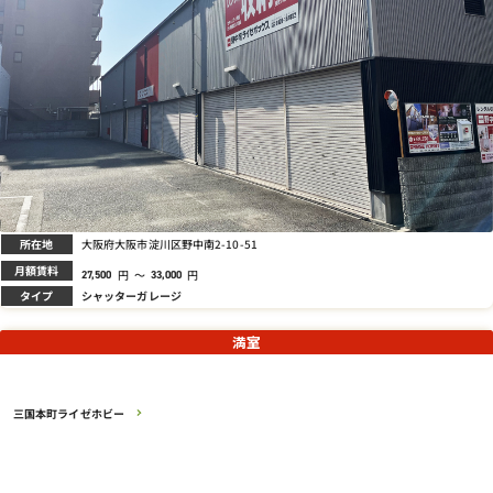
所在地
大阪府大阪市淀川区野中南2-10-51
月額賃料
円
～
円
27,500
33,000
タイプ
シャッターガレージ
満室
三国本町ライゼホビー