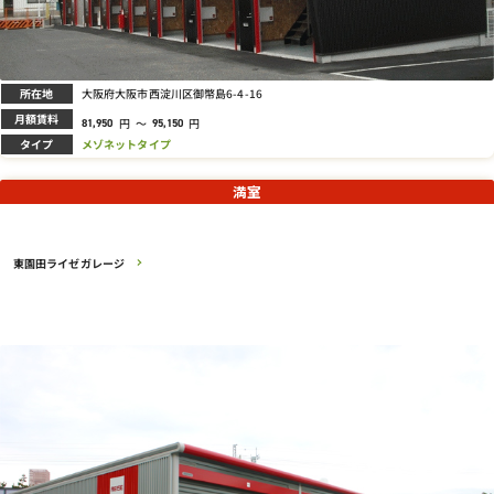
所在地
大阪府大阪市西淀川区御幣島6-4-16
月額賃料
円
～
円
81,950
95,150
タイプ
メゾネットタイプ
満室
東園田ライゼガレージ