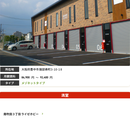
所在地
大阪府豊中市服部寿町3-10-18
月額賃料
円
～
円
86,900
92,400
タイプ
メゾネットタイプ
満室
南吹田３丁目ライゼホビー