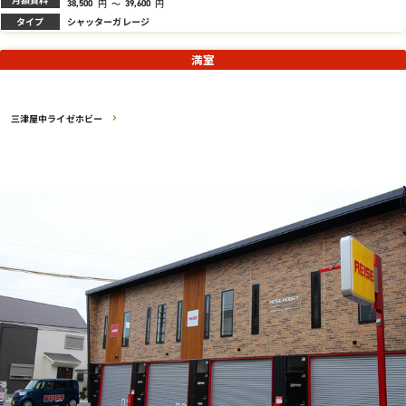
円
～
円
38,500
39,600
タイプ
シャッターガレージ
満室
三津屋中ライゼホビー