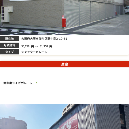
所在地
大阪府大阪市淀川区野中南2-10-51
月額賃料
円
～
円
30,250
31,350
タイプ
シャッターガレージ
満室
野中南ライゼガレージ