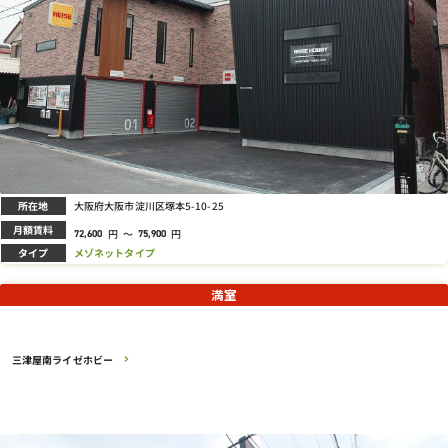
所在地
大阪府大阪市淀川区塚本5-10-25
月額賃料
円
～
円
72,600
75,900
タイプ
メゾネットタイプ
満室
三津屋南ライゼホビー