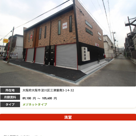
所在地
大阪府大阪市淀川区三津屋南3-14-32
月額賃料
円
～
円
89,100
105,600
タイプ
メゾネットタイプ
満室