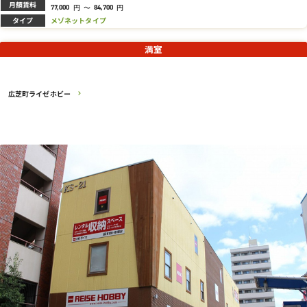
月額賃料
円
～
円
77,000
84,700
タイプ
メゾネットタイプ
満室
広芝町ライゼホビー