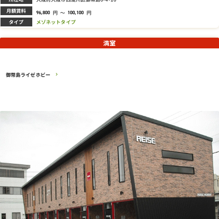
月額賃料
円
～
円
96,800
100,100
タイプ
メゾネットタイプ
満室
御幣島ライゼホビー