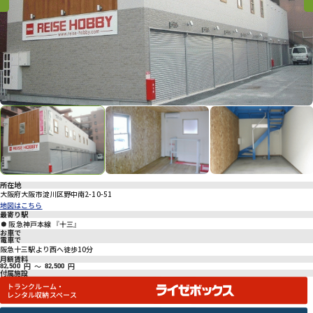
プライバシーポリシー
Previous
Previous
Nex
所在地
大阪府大阪市淀川区野中南2-10-51
地図はこちら
最寄り駅
阪急神戸本線 『十三』
お車で
電車で
阪急十三駅より西へ徒歩10分
月額賃料
円
～
円
82,500
82,500
付属施設
トランクルーム・
レンタル収納スペース