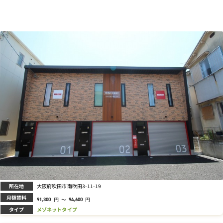
所在地
大阪府吹田市南吹田3-11-19
月額賃料
円
～
円
91,300
94,600
タイプ
メゾネットタイプ