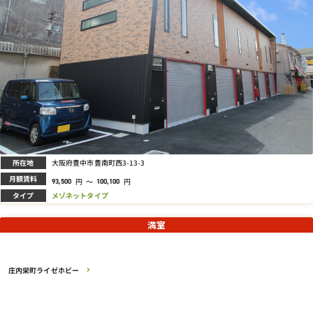
所在地
大阪府豊中市豊南町西3-13-3
月額賃料
円
～
円
93,500
100,100
タイプ
メゾネットタイプ
満室
庄内栄町ライゼホビー