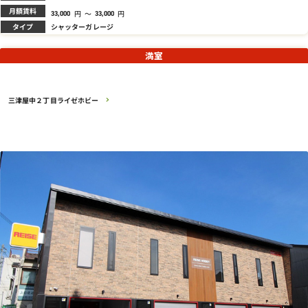
月額賃料
円
～
円
33,000
33,000
タイプ
シャッターガレージ
満室
三津屋中２丁目ライゼホビー