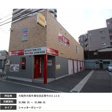
所在地
大阪府大阪市東住吉区西今川3-12-8
月額賃料
円
～
円
31,900
31,900
タイプ
シャッターガレージ