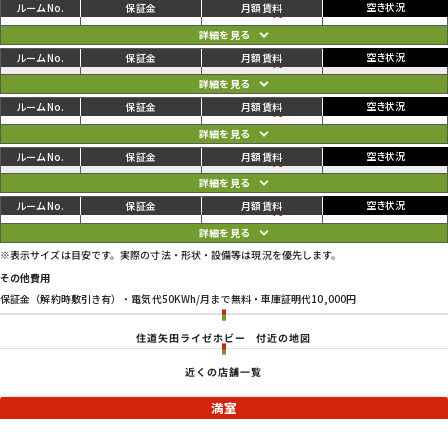
ご利用中
円
01
88,000
93,500
円
ご利用中
円
02
83,600
89,100
円
ご利用中
円
03
83,600
89,100
円
ご利用中
円
04
83,600
89,100
円
ご利用中
円
05
90,200
95,700
円
※表示サイズは目安です。実際の寸法・形状・設備等は現況を優先します。
その他費用
保証金（解約時敷引き有）・電気代50KWh/月まで無料・車庫証明代10,000円
住道矢田ライゼホビー
付近の地図
近くの店舗一覧
満室