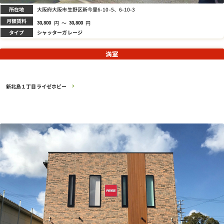
所在地
大阪府大阪市生野区新今里6-10-5、6-10-3
月額賃料
円
～
円
30,800
30,800
タイプ
シャッターガレージ
満室
新北島１丁目ライゼホビー