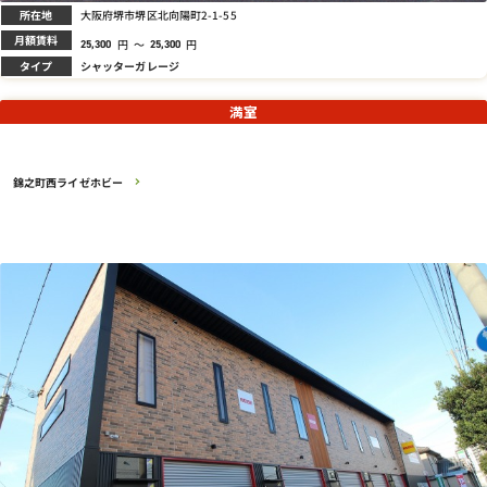
所在地
大阪府堺市堺区北向陽町2-1-55
月額賃料
円
～
円
25,300
25,300
タイプ
シャッターガレージ
満室
錦之町西ライゼホビー