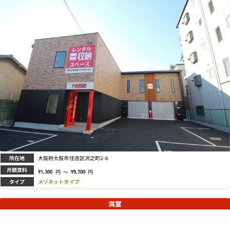
所在地
大阪府大阪市住吉区沢之町2-6
月額賃料
円
～
円
91,300
95,700
タイプ
メゾネットタイプ
満室