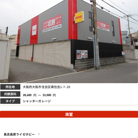
所在地
大阪府大阪市住吉区南住吉1-7-28
月額賃料
円
～
円
28,600
33,000
タイプ
シャッターガレージ
満室
長吉長原ライゼホビー