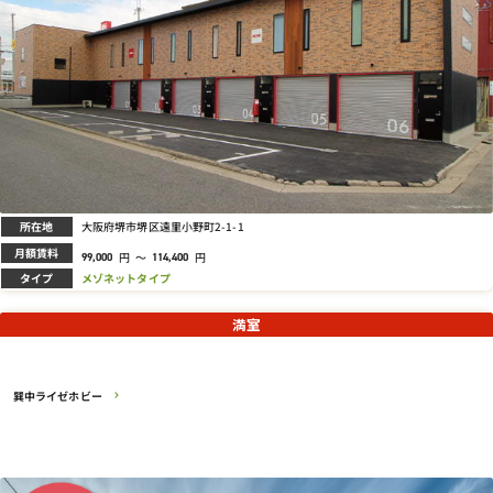
所在地
大阪府堺市堺区遠里小野町2-1-1
月額賃料
円
～
円
99,000
114,400
タイプ
メゾネットタイプ
満室
巽中ライゼホビー