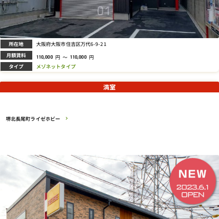
所在地
大阪府大阪市住吉区万代6-9-21
月額賃料
円
～
円
110,000
110,000
タイプ
メゾネットタイプ
満室
堺北長尾町ライゼホビー