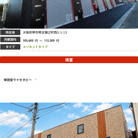
所在地
大阪府堺市堺区錦之町西3-1-15
月額賃料
円
～
円
103,400
112,200
タイプ
メゾネットタイプ
満室
岸田堂ライゼホビー