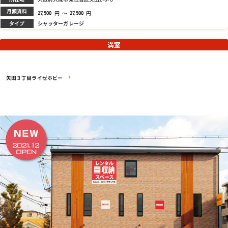
月額賃料
円
～
円
27,500
27,500
タイプ
シャッターガレージ
満室
矢田３丁目ライゼホビー