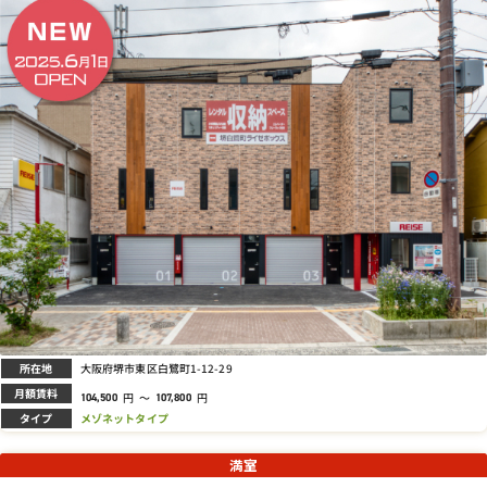
所在地
大阪府堺市東区白鷺町1-12-29
月額賃料
円
～
円
104,500
107,800
タイプ
メゾネットタイプ
満室