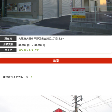
所在地
大阪府大阪市平野区長吉川辺1丁目北2-4
月額賃料
円
～
円
82,500
82,500
タイプ
メゾネットタイプ
満室
南住吉ライゼガレージ