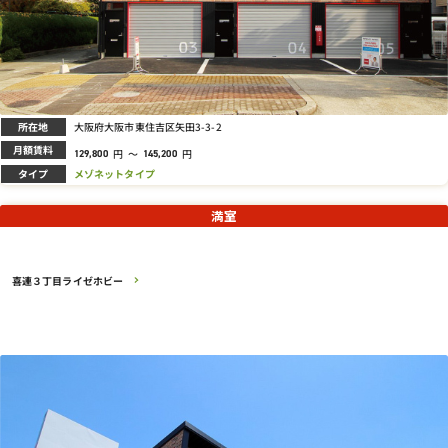
所在地
大阪府大阪市東住吉区矢田3-3-2
月額賃料
円
～
円
129,800
145,200
タイプ
メゾネットタイプ
満室
喜連３丁目ライゼホビー