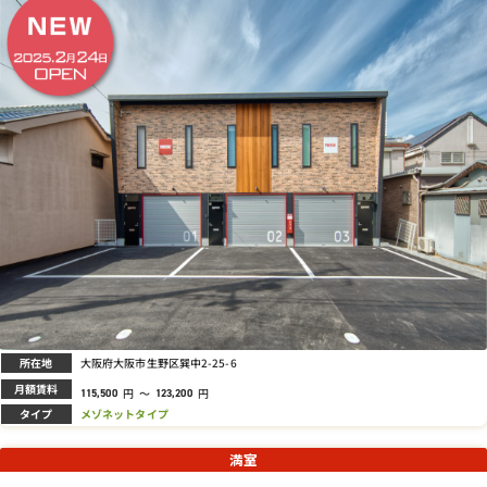
所在地
大阪府大阪市生野区巽中2-25-6
月額賃料
円
～
円
115,500
123,200
タイプ
メゾネットタイプ
満室