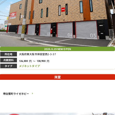
2026.6.19
NEW OPEN
所在地
大阪府東大阪市岸田堂西2-3-37
月額賃料
円
～
円
124,300
130,900
タイプ
メゾネットタイプ
満室
堺白鷺町ライゼホビー