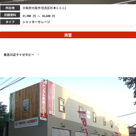
所在地
大阪府大阪市住吉区杉本1-3-12
月額賃料
円
～
円
31,350
32,450
タイプ
シャッターガレージ
満室
長吉川辺ライゼホビー