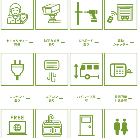
防犯カメラ
DIYボード
電動
セキュリティー
シャッター
あり
あり
完備
ハイルーフ車
コンセント
エアコン
電話回線
引込み可
あり
あり
可