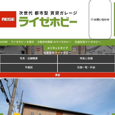
トップページへ
ライゼホビーの魅力
お問い合わせ
ライゼホビーを探す
大阪市内南部 のライゼホビー
住道矢田ライゼホビー
ライゼホビーを探す
HOME
メゾネットタイプ
住道矢田ライゼホビー
写真
特長と設備
・店舗概要
ラインナップ
ご契約の流れ・
お支払方法
区画一覧・料金
平面図
ご利用中のお客様
満室
よくあるご質問
PICK UP!
お問い合わせ
会社概要
特定商取引法に基づく表示