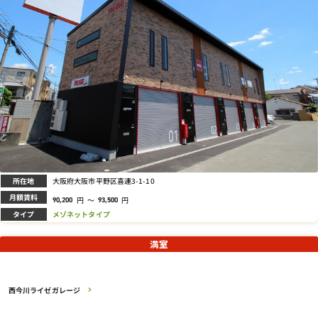
所在地
大阪府大阪市平野区喜連3-1-10
月額賃料
円
～
円
90,200
93,500
タイプ
メゾネットタイプ
満室
西今川ライゼガレージ