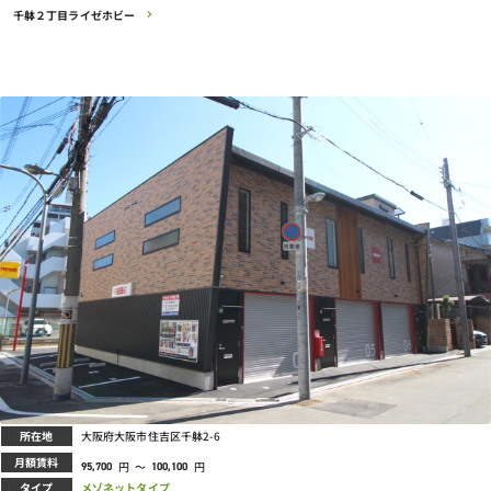
千躰２丁目ライゼホビー
所在地
大阪府大阪市住吉区千躰2-6
月額賃料
円
～
円
95,700
100,100
タイプ
メゾネットタイプ