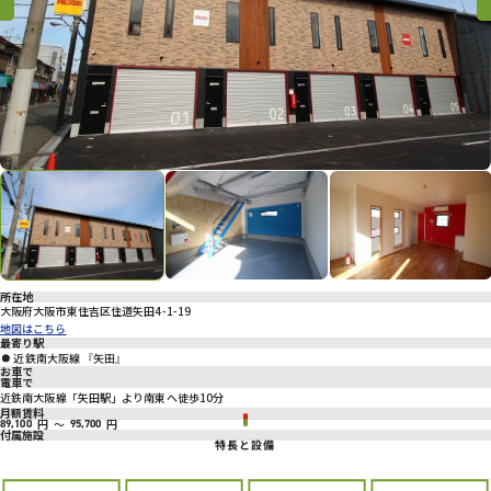
プライバシーポリシー
Previous
Previous
Nex
所在地
大阪府大阪市東住吉区住道矢田4-1-19
地図はこちら
最寄り駅
近鉄南大阪線 『矢田』
お車で
電車で
近鉄南大阪線「矢田駅」より南東へ徒歩10分
月額賃料
円
～
円
89,100
95,700
付属施設
特長と設備