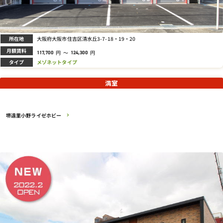
所在地
大阪府大阪市住吉区清水丘3-7-18・19・20
月額賃料
円
～
円
117,700
124,300
タイプ
メゾネットタイプ
満室
堺遠里小野ライゼホビー