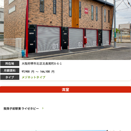
所在地
大阪府堺市北区北長尾町8-6-1
月額賃料
円
～
円
97,900
144,100
タイプ
メゾネットタイプ
満室
我孫子前駅東ライゼホビー