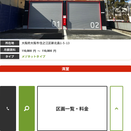
所在地
大阪府大阪市住之江区新北島1-5-13
月額賃料
円
～
円
110,000
110,000
タイプ
メゾネットタイプ
満室
大今里南ライゼガレージ
区画一覧・料金