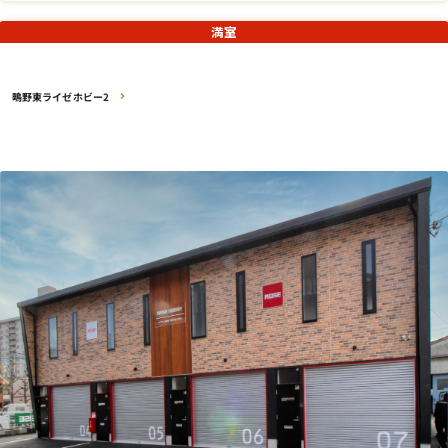
満室
鴫野東ライゼホビー2