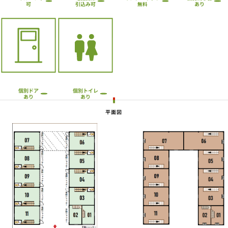
引込み可
あり
可
無料
個別トイレ
個別ドア
あり
あり
平面図