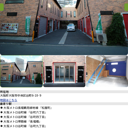
プライバシーポリシー
Previous
Previous
Nex
所在地
大阪府大阪市中央区谷町6-18-9
地図はこちら
最寄り駅
大阪メトロ長堀鶴見緑地線 『松屋町』
大阪メトロ谷町線 『谷町六丁目』
大阪メトロ谷町線 『谷町四丁目』
大阪メトロ堺筋線 『長堀橋』
大阪メトロ谷町線 『谷町九丁目』