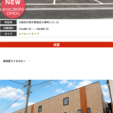
所在地
大阪府大阪市都島区大東町2-21-22
月額賃料
円
～
円
114,400
132,000
タイプ
メゾネットタイプ
満室
岸田堂ライゼホビー