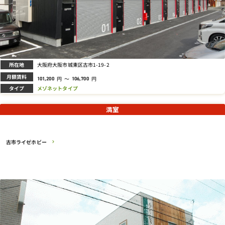
所在地
大阪府大阪市城東区古市1-19-2
月額賃料
円
～
円
101,200
106,700
タイプ
メゾネットタイプ
満室
古市ライゼホビー