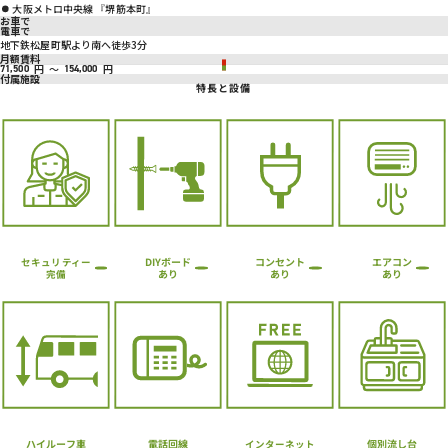
大阪メトロ中央線 『堺筋本町』
お車で
電車で
地下鉄松屋町駅より南へ徒歩3分
月額賃料
円
～
円
71,500
154,000
付属施設
特長と設備
コンセント
DIYボード
エアコン
セキュリティー
あり
あり
あり
完備
ハイルーフ車
個別流し台
電話回線
インターネット