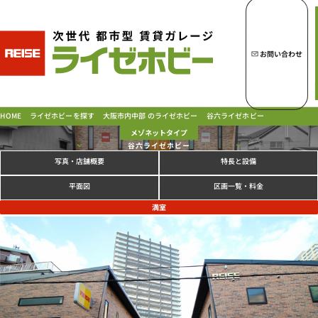
トップページへ
ライゼホビーの魅力
お問い合わせ
ライゼホビーを探す
大阪市内中部 のライゼホビー
ライゼホビーを探す
谷六ライゼホビー
HOME
メゾネットタイプ
谷六ライゼホビー
写真
特長と設備
・店舗概要
ラインナップ
ご契約の流れ・
お支払方法
区画一覧・料金
平面図
ご利用中のお客様
満室
よくあるご質問
PICK UP!
お問い合わせ
会社概要
特定商取引法に基づく表示