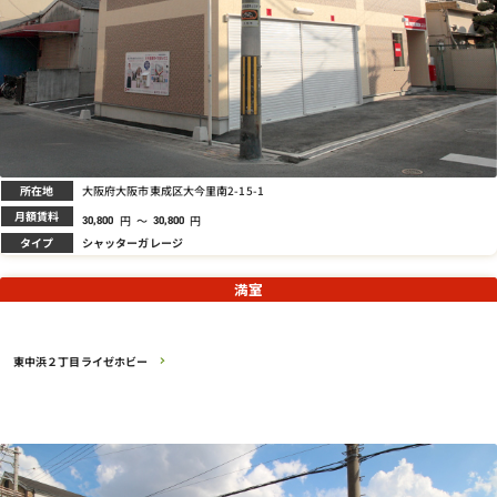
所在地
大阪府大阪市東成区大今里南2-15-1
月額賃料
円
～
円
30,800
30,800
タイプ
シャッターガレージ
満室
東中浜２丁目ライゼホビー