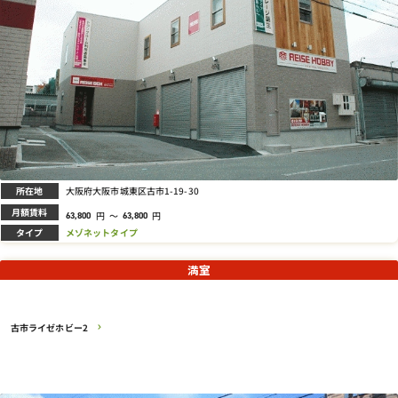
所在地
大阪府大阪市城東区古市1-19-30
月額賃料
円
～
円
63,800
63,800
タイプ
メゾネットタイプ
満室
古市ライゼホビー2