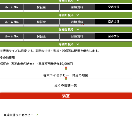
ご利用中
円
09
121,000
126,500
円
ご利用中
円
10
121,000
126,500
円
ご利用中
円
11
126,500
132,000
円
※表示サイズは目安です。実際の寸法・形状・設備等は現況を優先します。
その他費用
保証金（解約時敷引き有）・車庫証明発行代10,000円
谷六ライゼホビー
付近の地図
近くの店舗一覧
満室
東成中道ライゼホビー