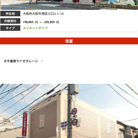
所在地
大阪府大阪市西区川口3-1-19
月額賃料
円
～
円
198,000
225,500
タイプ
メゾネットタイプ
満室
大今里南ライゼガレージ