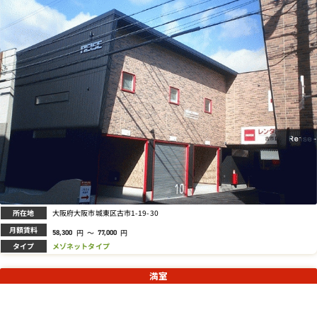
所在地
大阪府大阪市城東区古市1-19-30
月額賃料
円
～
円
58,300
77,000
タイプ
メゾネットタイプ
満室