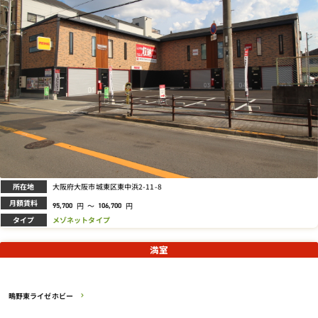
所在地
大阪府大阪市城東区東中浜2-11-8
月額賃料
円
～
円
95,700
106,700
タイプ
メゾネットタイプ
満室
鴫野東ライゼホビー