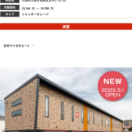
所在地
大阪府大阪市城東区古市1-19-30
月額賃料
円
～
円
23,760
29,700
タイプ
シャッターガレージ
満室
古市ライゼホビー3