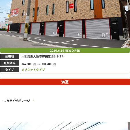
2026.6.19
NEW OPEN
所在地
大阪府東大阪市岸田堂西2-3-37
月額賃料
円
～
円
124,300
130,900
タイプ
メゾネットタイプ
満室
古市ライゼガレージ