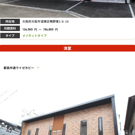
所在地
大阪府大阪市城東区鴫野東1-8-16
月額賃料
円
～
円
126,500
154,000
タイプ
メゾネットタイプ
満室
都島中通ライゼホビー