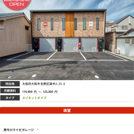
所在地
大阪府大阪市生野区巽中2-25-6
月額賃料
円
～
円
115,500
123,200
タイプ
メゾネットタイプ
満室
西今川ライゼガレージ