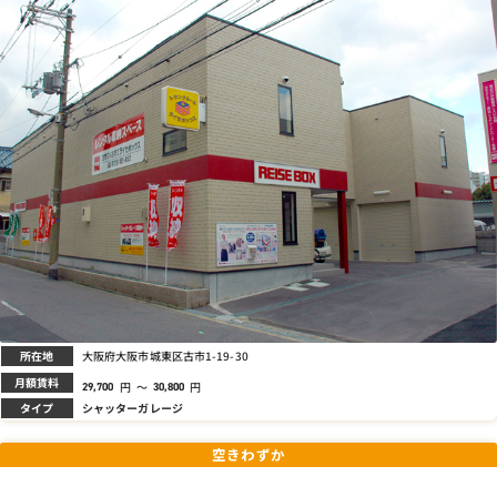
所在地
大阪府大阪市城東区古市1-19-30
月額賃料
円
～
円
29,700
30,800
タイプ
シャッターガレージ
空きわずか