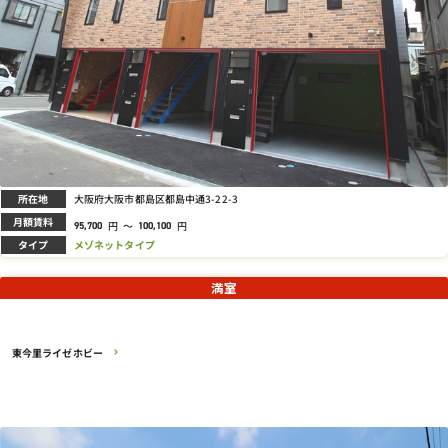
所在地
大阪府大阪市都島区都島中通3-22-3
月額賃料
円
～
円
95,700
100,100
タイプ
メゾネットタイプ
満室
東今里ライゼホビー