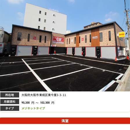
所在地
大阪府大阪市東成区東今里3-3-11
月額賃料
円
～
円
90,200
102,300
タイプ
メゾネットタイプ
満室