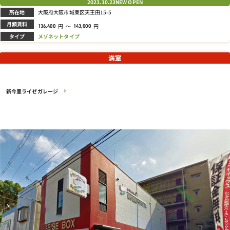
2023.10.23
NEW OPEN
所在地
大阪府大阪市城東区天王田15-5
月額賃料
円
～
円
136,400
143,000
タイプ
メゾネットタイプ
満室
新今里ライゼガレージ