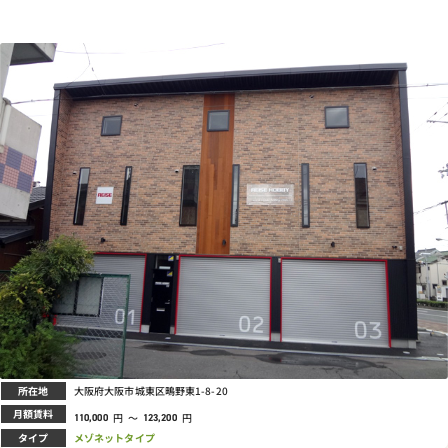
所在地
大阪府大阪市城東区鴫野東1-8-20
月額賃料
円
～
円
110,000
123,200
タイプ
メゾネットタイプ