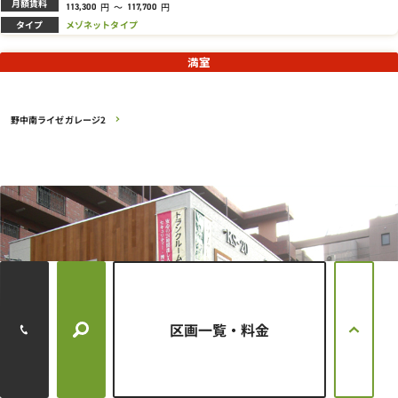
月額賃料
円
～
円
113,300
117,700
タイプ
メゾネットタイプ
満室
野中南ライゼガレージ2
区画一覧・料金