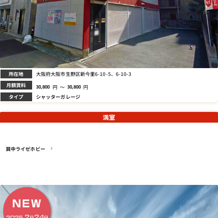
所在地
大阪府大阪市生野区新今里6-10-5、6-10-3
月額賃料
円
～
円
30,800
30,800
タイプ
シャッターガレージ
満室
巽中ライゼホビー