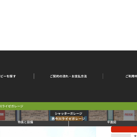
ご契約の流れ・
ご利用
ホビーを探す
お支払方法
川ライゼガレージ
シャッターガレージ
西今川ライゼガレージ
特長と設備
平面図
大