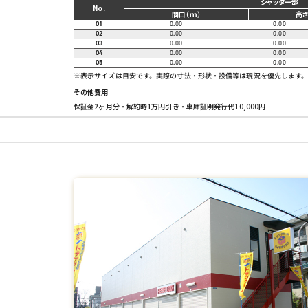
シャッター部
No.
間口（ｍ）
高さ
01
0.00
0.00
02
0.00
0.00
03
0.00
0.00
04
0.00
0.00
05
0.00
0.00
※表示サイズは目安です。実際の寸法・形状・設備等は現況を優先します
その他費用
保証金2ヶ月分・解約時1万円引き・車庫証明発行代10,000円