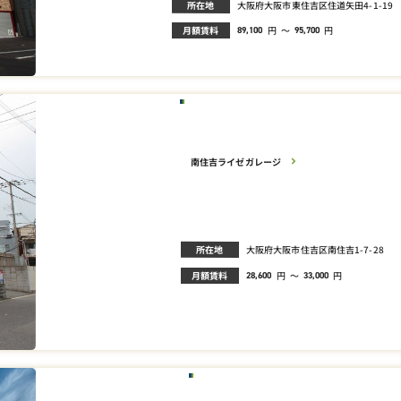
所在地
大阪府大阪市東住吉区住道矢田4-1-19
月額賃料
円
～
円
89,100
95,700
南住吉ライゼガレージ
所在地
大阪府大阪市住吉区南住吉1-7-28
月額賃料
円
～
円
28,600
33,000