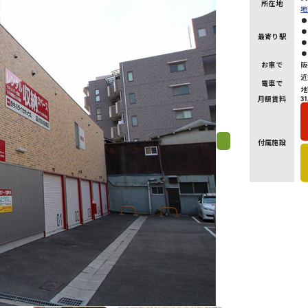
所在地
地
最寄り駅
お車で
阪
近
電車で
地
月額賃料
31
付属施設
Next