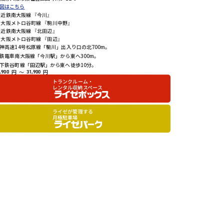
図はこちら
近鉄南大阪線 『今川』
大阪メトロ谷町線 『駒川中野』
近鉄南大阪線 『北田辺』
大阪メトロ谷町線 『田辺』
神高速14号松原線「駒川」出入り口の北700m。
鉄電車南大阪線「今川駅」から東へ300m。
下鉄谷町線「田辺駅」から東へ徒歩10分。
円
～
円
,900
31,900
トランクルーム・
レンタル収納スペース
ライゼが管理する
月極駐車場