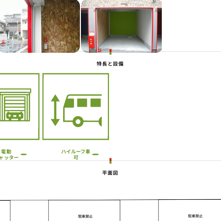
Next
特長と設備
ハイルーフ車
電動
ャッター
可
平面図