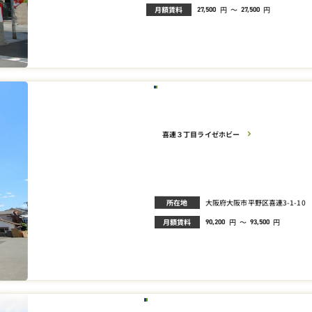
月額賃料
円
～
円
27,500
27,500
喜連３丁目ライゼホビー
所在地
大阪府大阪市平野区喜連3-1-10
月額賃料
円
～
円
90,200
93,500