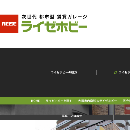
ライゼホビーの魅力
ライゼ
大阪市内南部 のライゼホビー
西今
ライゼホビーを探す
HOME
写真
・店舗概要