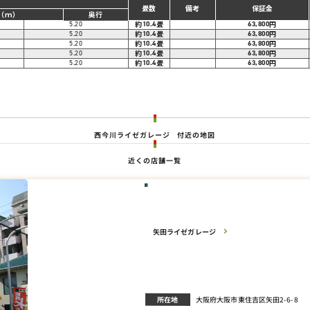
畳数
備考
保証金
（ｍ）
奥行
約
畳
円
5.20
10.4
63,800
約
畳
円
5.20
10.4
63,800
約
畳
円
5.20
10.4
63,800
約
畳
円
5.20
10.4
63,800
約
畳
円
5.20
10.4
63,800
。
西今川ライゼガレージ
付近の地図
近くの店舗一覧
矢田ライゼガレージ
所在地
大阪府大阪市東住吉区矢田2-6-8