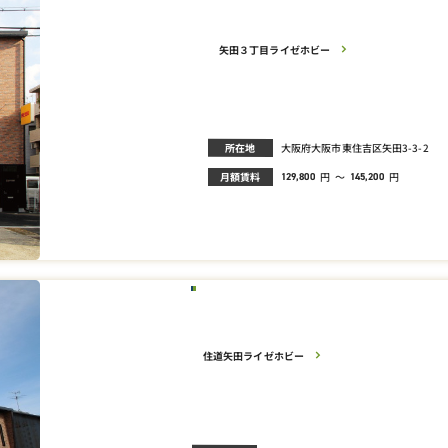
矢田３丁目ライゼホビー
所在地
大阪府大阪市東住吉区矢田3-3-2
月額賃料
円
～
円
129,800
145,200
住道矢田ライゼホビー