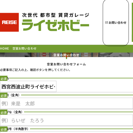
トップページへ
ライゼホビーの魅力
お問い合わせ
ライゼホビーを探す
空室お問い合わせ
HOME
空室お問い合わせ
空室お問い合わせフォーム
ラインナップ
必要事項ご記入の上、確認ボタンを押してください。
ご契約の流れ・
お支払方法
店舗名
ご利用中のお客様
Type 2 or more characters for results.
よくあるご質問
お名前
（全角）
PICK UP!
お問い合わせ
ふりがな
（全角）
会社概要
特定商取引法に基づく表示
電話番号
（半角数字）