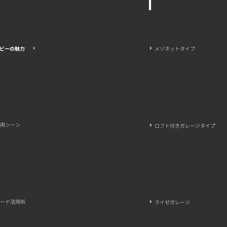
メゾネットタイプ
ビーの魅力
活用シーン
ロフト付きガレージタイプ
ード活用術
ライゼガレージ