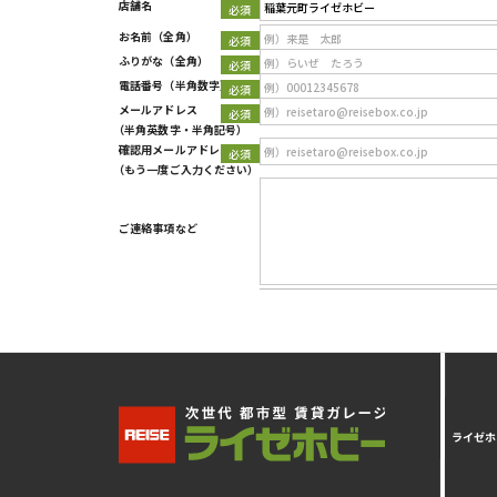
店舗名
Type 2 or more characters for results.
お名前
（全角）
ふりがな
（全角）
電話番号
（半角数字）
メールアドレス
（半角英数字・半角記号）
確認用メールアドレス
（もう一度ご入力ください）
ご連絡事項など
ライゼホ