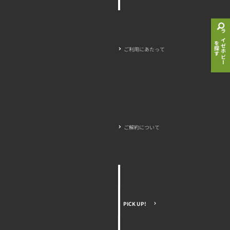
ライゼホビー
を探す
ご利用にあたって
ご解約について
PICK UP!