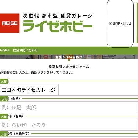
トップページへ
ライゼホビーの魅力
お問い合わせ
ライゼホビーを探す
空室お問い合わせ
HOME
空室お問い合わせ
空室お問い合わせフォーム
ラインナップ
必要事項ご記入の上、確認ボタンを押してください。
ご契約の流れ・
お支払方法
店舗名
ご利用中のお客様
Type 2 or more characters for results.
よくあるご質問
お名前
（全角）
PICK UP!
お問い合わせ
ふりがな
（全角）
会社概要
特定商取引法に基づく表示
電話番号
（半角数字）