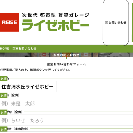
トップページへ
ライゼホビーの魅力
お問い合わせ
ライゼホビーを探す
空室お問い合わせ
HOME
空室お問い合わせ
空室お問い合わせフォーム
ラインナップ
必要事項ご記入の上、確認ボタンを押してください。
ご契約の流れ・
お支払方法
店舗名
ご利用中のお客様
Type 2 or more characters for results.
よくあるご質問
お名前
（全角）
PICK UP!
お問い合わせ
ふりがな
（全角）
会社概要
特定商取引法に基づく表示
電話番号
（半角数字）