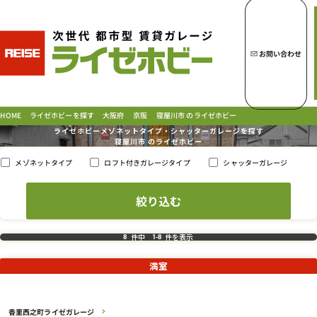
トップページへ
ライゼホビーの魅力
お問い合わせ
ライゼホビーを探す
寝屋川市 のライゼホビー
ライゼホビーを探す
HOME
大阪府
京阪
ライゼホビーメゾネットタイプ・シャッターガレージを探す
寝屋川市 の
ライゼホビー
ロフト付きガレージタイプ
シャッターガレージ
メゾネットタイプ
ラインナップ
ご契約の流れ・
お支払方法
ご利用中のお客様
よくあるご質問
件中
件を表示
8
1
-
8
PICK UP!
お問い合わせ
満室
会社概要
特定商取引法に基づく表示
香里西之町ライゼガレージ