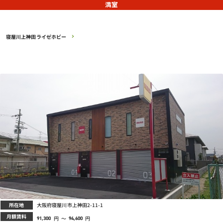
満室
寝屋川上神田ライゼホビー
所在地
大阪府寝屋川市上神田2-11-1
月額賃料
円
～
円
91,300
94,600