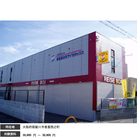
プライバシーポリシー
所在地
大阪府寝屋川市香里西之町
月額賃料
円
～
円
30,800
30,800