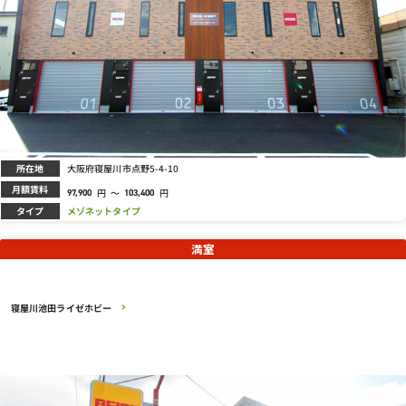
所在地
大阪府寝屋川市点野5-4-10
月額賃料
円
～
円
97,900
103,400
タイプ
メゾネットタイプ
満室
寝屋川池田ライゼホビー