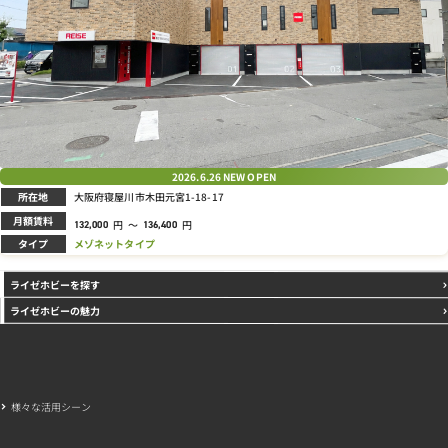
2026.6.26
NEW OPEN
所在地
大阪府寝屋川市木田元宮1-18-17
月額賃料
円
～
円
132,000
136,400
タイプ
メゾネットタイプ
ライゼホビーを探す
ライゼホビーの魅力
様々な活用シーン