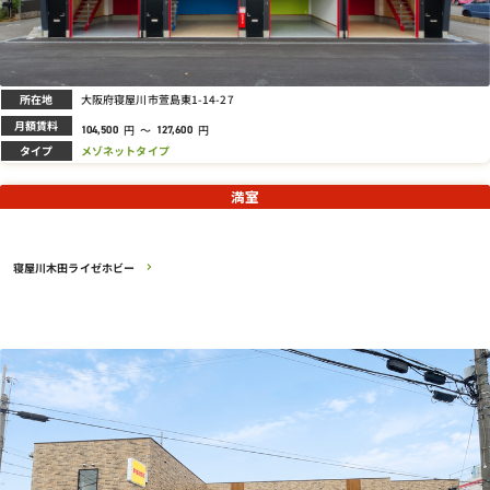
所在地
大阪府寝屋川市萱島東1-14-27
月額賃料
円
～
円
104,500
127,600
タイプ
メゾネットタイプ
満室
寝屋川木田ライゼホビー