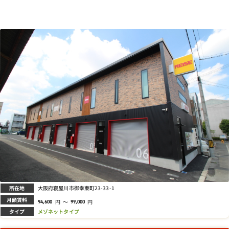
所在地
大阪府寝屋川市御幸東町23-33-1
月額賃料
円
～
円
94,600
99,000
タイプ
メゾネットタイプ