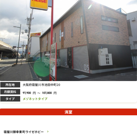
所在地
大阪府寝屋川市池田中町20
月額賃料
円
～
円
97,900
107,800
タイプ
メゾネットタイプ
満室
寝屋川御幸東町ライゼホビー