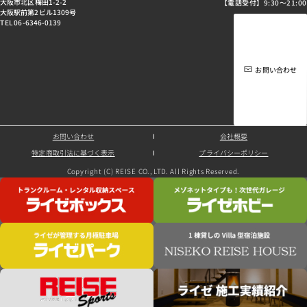
大阪市北区梅田1-2-2
【電話受付】9:30～21:00
大阪駅前第2ビル1309号
TEL 06-6346-0139
お問い合わせ
お問い合わせ
会社概要
特定商取引法に基づく表示
プライバシーポリシー
Copyright (C) REISE CO., LTD. All Rights Reserved.