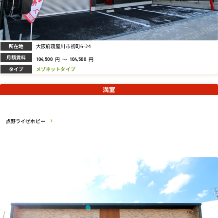
所在地
大阪府寝屋川市初町6-24
月額賃料
円
～
円
104,500
104,500
タイプ
メゾネットタイプ
満室
点野ライゼホビー