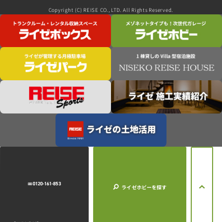
Copyright (C) REISE CO., LTD. All Rights Reserved.
0120-161-853
ライゼホビー
を探す