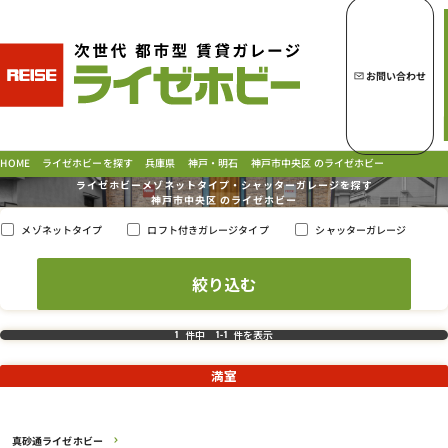
トップページへ
ライゼホビーの魅力
お問い合わせ
ライゼホビーを探す
神戸市中央区 のライゼホビー
ライゼホビーを探す
神戸・明石
HOME
兵庫県
ライゼホビーメゾネットタイプ・シャッターガレージを探す
神戸市中央区 の
ライゼホビー
ロフト付きガレージタイプ
シャッターガレージ
メゾネットタイプ
ラインナップ
ご契約の流れ・
お支払方法
ご利用中のお客様
よくあるご質問
件中
件を表示
1
1
-
1
PICK UP!
お問い合わせ
満室
会社概要
特定商取引法に基づく表示
真砂通ライゼホビー