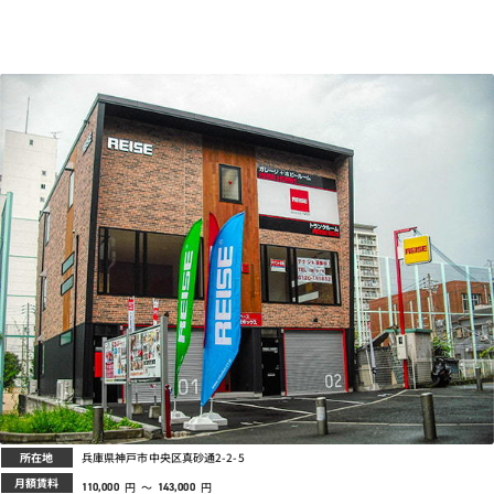
プライバシーポリシー
所在地
兵庫県神戸市中央区真砂通2-2-5
月額賃料
円
～
円
110,000
143,000