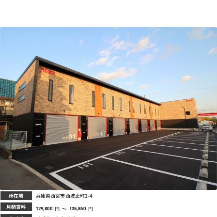
所在地
兵庫県西宮市西波止町2-4
月額賃料
円
～
円
129,800
135,850