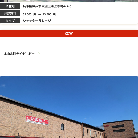
所在地
兵庫県神戸市東灘区深江本町4-5-5
月額賃料
円
～
円
33,000
33,000
タイプ
シャッターガレージ
満室
本山北町ライゼホビー