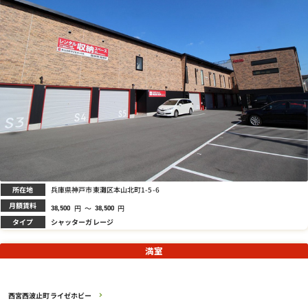
所在地
兵庫県神戸市東灘区本山北町1-5-6
月額賃料
円
～
円
38,500
38,500
タイプ
シャッターガレージ
満室
西宮西波止町ライゼホビー