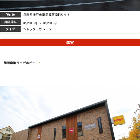
所在地
兵庫県神戸市灘区篠原南町5-4-7
月額賃料
円
～
円
35,200
35,200
タイプ
シャッターガレージ
満室
篠原南町ライゼホビー