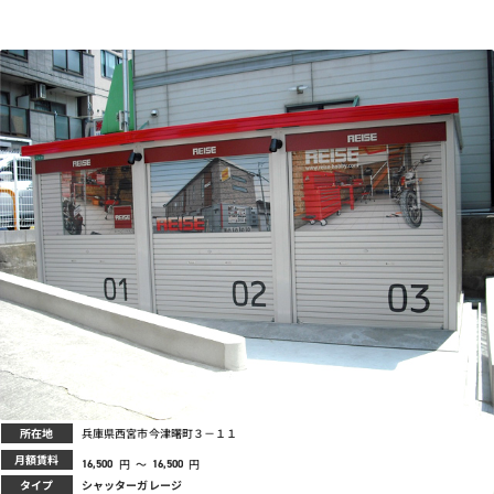
所在地
兵庫県西宮市今津曙町３－１１
月額賃料
円
～
円
16,500
16,500
タイプ
シャッターガレージ