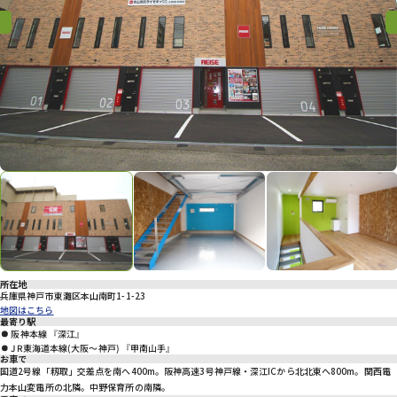
プライバシーポリシー
Previous
Previous
Nex
所在地
兵庫県神戸市東灘区本山南町1-1-23
地図はこちら
最寄り駅
阪神本線 『深江』
JR東海道本線(大阪～神戸) 『甲南山手』
お車で
国道2号線「籾取」交差点を南へ400m。阪神高速3号神戸線・深江ICから北北東へ800m。関西電
力本山変電所の北隣。中野保育所の南隣。