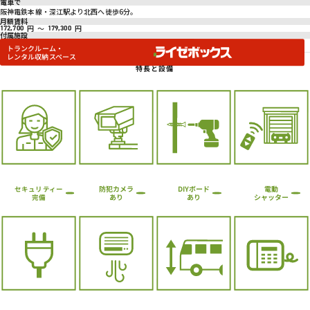
電車で
阪神電鉄本線・深江駅より北西へ徒歩6分。
月額賃料
円
～
円
172,700
179,300
付属施設
トランクルーム・
レンタル収納スペース
特長と設備
防犯カメラ
DIYボード
電動
セキュリティー
シャッター
あり
あり
完備