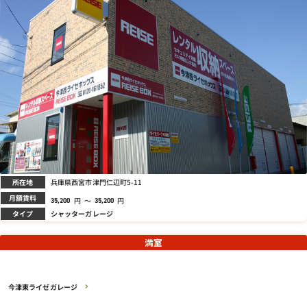
所在地
兵庫県西宮市津門仁辺町5-11
月額賃料
円
～
円
35,200
35,200
タイプ
シャッターガレージ
満室
今津東ライゼガレージ