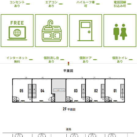
ハイルーフ車
コンセント
エアコン
電話回線
引込み可
あり
あり
可
個別流し台
個別トイレ
個別ドア
インターネット
あり
あり
あり
無料
平面図