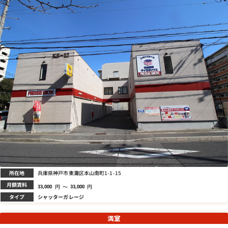
所在地
兵庫県神戸市東灘区本山南町1-1-15
月額賃料
円
～
円
33,000
33,000
タイプ
シャッターガレージ
満室