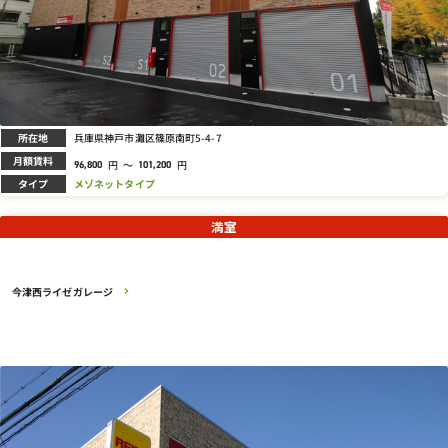
所在地
兵庫県神戸市灘区篠原南町5-4-7
月額賃料
円
～
円
96,800
101,200
タイプ
メゾネットタイプ
満室
今津西ライゼガレージ