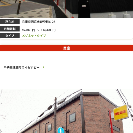
所在地
兵庫県西宮市能登町6-25
月額賃料
円
～
円
96,800
113,300
タイプ
メゾネットタイプ
満室
甲子園浦風町ライゼホビー