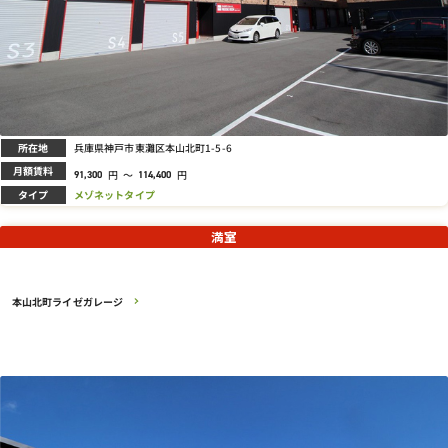
所在地
兵庫県神戸市東灘区本山北町1-5-6
月額賃料
円
～
円
91,300
114,400
タイプ
メゾネットタイプ
満室
本山北町ライゼガレージ