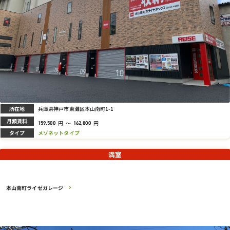
所在地
兵庫県神戸市東灘区本山南町1-1
月額賃料
円
～
円
159,500
162,800
タイプ
メゾネットタイプ
満室
本山南町ライゼガレージ