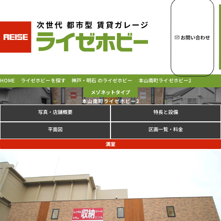
トップページへ
ライゼホビーの魅力
お問い合わせ
ライゼホビーを探す
神戸・明石 のライゼホビー
本山南町ライゼホビー2
ライゼホビーを探す
HOME
メゾネットタイプ
本山南町ライゼホビー2
写真
特長と設備
・店舗概要
ラインナップ
ご契約の流れ・
お支払方法
区画一覧・料金
平面図
ご利用中のお客様
満室
よくあるご質問
PICK UP!
お問い合わせ
会社概要
特定商取引法に基づく表示