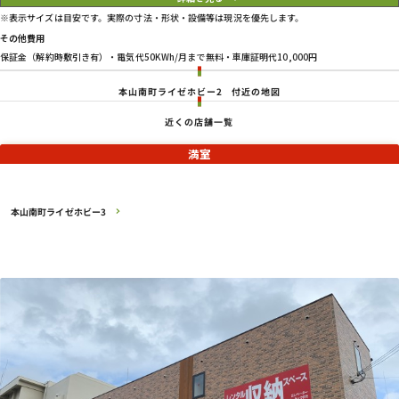
※表示サイズは目安です。実際の寸法・形状・設備等は現況を優先します。
その他費用
保証金（解約時敷引き有）・電気代50KWh/月まで無料・車庫証明代10,000円
本山南町ライゼホビー2
付近の地図
近くの店舗一覧
満室
本山南町ライゼホビー3