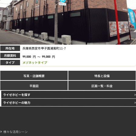
所在地
兵庫県西宮市甲子園浦風町11-7
月額賃料
円
～
円
99,000
99,000
タイプ
メゾネットタイプ
写真
特長と設備
・店舗概要
区画一覧・料金
平面図
ライゼホビーを探す
ライゼホビーの魅力
様々な活用シーン