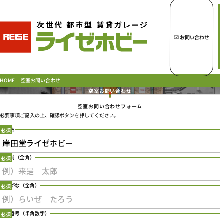
トップページへ
ライゼホビーの魅力
お問い合わせ
ライゼホビーを探す
空室お問い合わせ
HOME
空室お問い合わせ
空室お問い合わせフォーム
ラインナップ
必要事項ご記入の上、確認ボタンを押してください。
ご契約の流れ・
お支払方法
店舗名
ご利用中のお客様
Type 2 or more characters for results.
よくあるご質問
お名前
（全角）
PICK UP!
お問い合わせ
ふりがな
（全角）
会社概要
特定商取引法に基づく表示
電話番号
（半角数字）